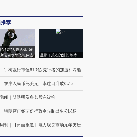
辑推荐
侵”还是“人道危机” 难
撕裂西班牙飞地休达
显影｜瓜农的漫长等待
｜
宇树发行市值610亿 先行者的加速和考验
｜
在岸人民币兑美元汇率连日升破6.75
我闻
｜
艾路明及多名股东被拘
｜
特朗普再签两份行政令限制出生公民权
周刊
｜
【封面报道】电力现货市场元年突进