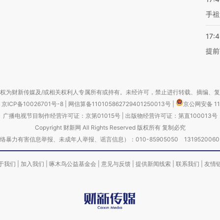
手祖
17:
提前
权为财新传媒及/或相关权利人专属所有或持有。未经许可，禁止进行转载、摘编、
京ICP备10026701号-8
|
网信算备110105862729401250013号
|
京公网安备 11
广播电视节目制作经营许可证：京第01015号
|
出版物经营许可证：第直100013号
Copyright 财新网 All Rights Reserved 版权所有 复制必究
害信息举报、未成年人举报、谣言信息）：010-85905050 13195200605 举报邮
于我们
|
加入我们
|
啄木鸟公益基金会
|
意见与反馈
|
提供新闻线索
|
联系我们
|
友情