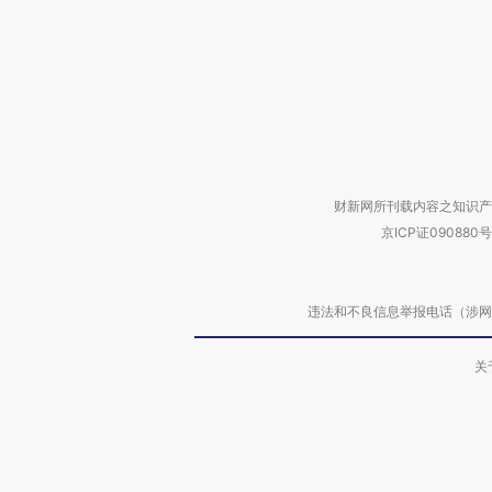
财新网所刊载内容之知识产
京ICP证090880号
违法和不良信息举报电话（涉网络暴力有
关