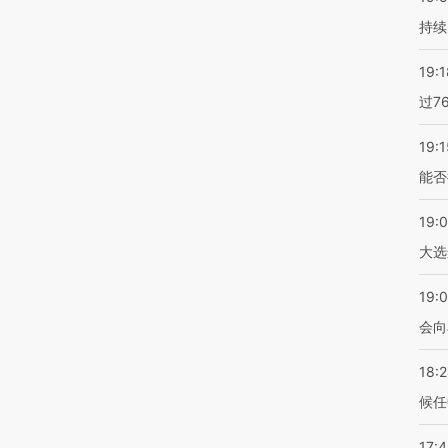
持续
19:1
过7
19:1
能否
19:
大选
19:0
会向
18:
候任
17: