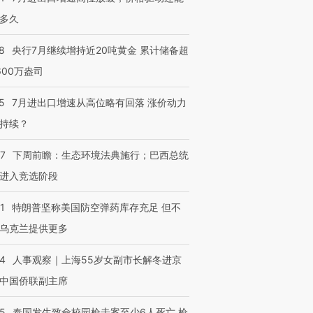
多久
8
央行7月继续增持近20吨黄金 累计储备超
600万盎司
5
7月进出口增速从高位略有回落 涨价动力
持续？
07
下周前瞻：生态环境法典施行；巴西总统
进入竞选阶段
1
特朗普坚称美国防空弹药库存充足 但不
乌克兰提供更多
24
人事观察｜上海55岁女副市长解冬进京
中国侨联副主席
45
泰国发生致命校园枪击案至少6人死亡 枪