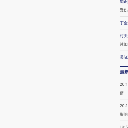
知识
受伤
丁金
村夫
续加
吴晓
最
20:
倍
20:1
影响
19:5