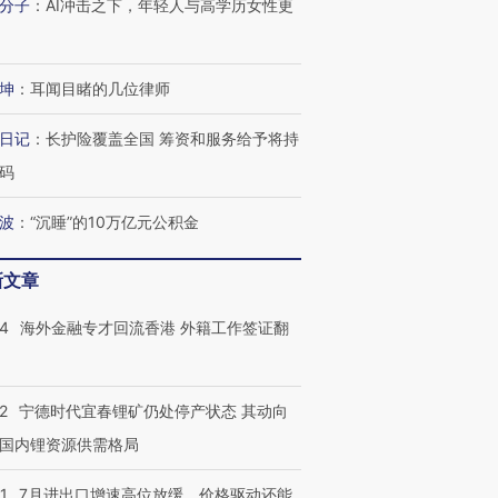
分子
：
AI冲击之下，年轻人与高学历女性更
坤
：
耳闻目睹的几位律师
日记
：
长护险覆盖全国 筹资和服务给予将持
码
波
：
“沉睡”的10万亿元公积金
新文章
14
海外金融专才回流香港 外籍工作签证翻
2
宁德时代宜春锂矿仍处停产状态 其动向
国内锂资源供需格局
1
7月进出口增速高位放缓，价格驱动还能