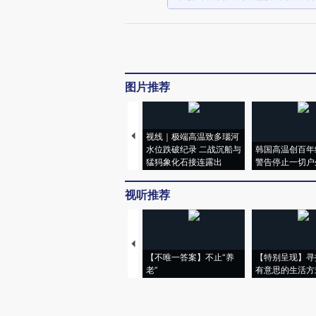
图片推荐
视线｜极端高温致多瑙河
水位跌破纪录 二战沉船与
韩国高温创百年
猛犸象化石接连露出
警告停止一切户
视听推荐
【不唯一答案】不止“养
【特别呈现】寻
老”
有意思的生活方