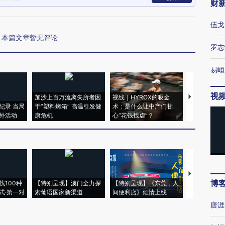
财
伍戈
本篇文章暂无评论
罗志
易峘
视
加沙上百万流离失所者困
视线｜HYROX的吸金
马航飞行员
纪录 当局
于“塑料烤箱” 高温引发健
术：是什么让中产们甘
粒摇头丸 尿
外活动
康危机
心“花钱找虐”？
毒品
【推广】走
博
找100种
【特别呈现】澳门全力探
【特别呈现】《东莞，人
会，让数智科
式·第一对
索葡语国家新渠道
间便利店》倾情上线
业
唐涯