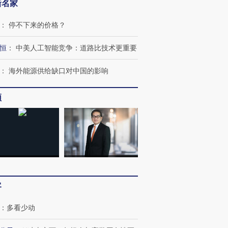
新名家
：
停不下来的价格？
恒
：
中美人工智能竞争：道路比技术更重要
：
海外能源供给缺口对中国的影响
频
跨国走私7万
视线｜被称为“蟑螂”的印
视线｜“入侵”还是“人道危
检体内含3种
度Z世代 用街头抗争将教
机”？难民潮撕裂西班牙
秘鲁纳斯
育部长拱下台
飞地休达
13人遇难
进第四届链博
【商旅对话】华住集团
客
技“链”接产
【特别呈现】寻找100种
CFO：不靠规模取胜，华
【特别呈
有意思的生活方式·第三对
住三大增长引擎是什么？
有意思的
：
多看少动