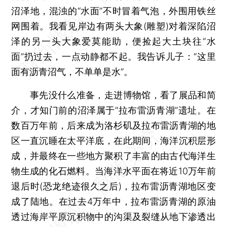
沼泽地，混浊的“水面”不时冒着气泡，外围用铁丝
网围着。我看见岸边有两头大象(雕塑)对着深陷沼
泽的另一头大象爱莫能助，便捡起大土块往“水
面”扔过去，一点动静都不起。我告诉儿子：“这里
面有沥青沼气，不单单是水”。
事先没什么准备，走进博物馆，看了展品和简
介，才知门前的沼泽属于“拉布雷沥青湖”遗址。在
数百万年前，后来成为洛杉矶及拉布雷沥青湖的地
区一直沉睡在太平洋底，在此期间，海洋沉积层形
成，并最终在一些地方聚积了丰富的由古代海洋生
物生成的化石燃料。当海洋水平面在将近10万年前
退后时(恐龙绝迹很久之后)，拉布雷沥青湖地区变
成了陆地。在过去4万年中，拉布雷沥青湖的原油
透过海岸平原沉积物中的沟渠及裂缝从地下渗透出