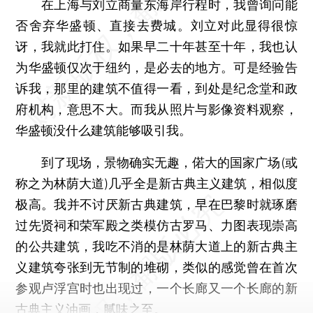
在上海与刘立商量东海岸行程时，我曾询问能
否舍弃华盛顿、直接去费城。刘立对此显得很惊
讶，我就此打住。如果早二十年甚至十年，我也认
为华盛顿仅次于纽约，是必去的地方。可是经验告
诉我，那里的建筑不值得一看，到处是纪念堂和政
府机构，意思不大。而我从照片与影像资料观察，
华盛顿没什么建筑能够吸引我。
到了现场，景物确实无趣，偌大的国家广场(或
称之为林荫大道)几乎全是新古典主义建筑，相似度
极高。我并不讨厌新古典建筑，早在巴黎时就琢磨
过先贤祠和荣军殿之类模仿古罗马、力图表现崇高
的公共建筑，我吃不消的是林荫大道上的新古典主
义建筑夸张到无节制的堆砌，类似的感觉曾在首次
参观卢浮宫时也出现过，一个长廊又一个长廊的新
古典主义油画，腻味之至。