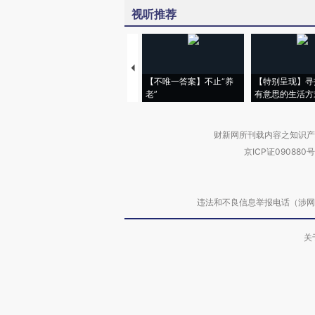
视听推荐
【不唯一答案】不止“养
【特别呈现】寻
老”
有意思的生活方
财新网所刊载内容之知识产
京ICP证090880号
违法和不良信息举报电话（涉网络暴力有
关