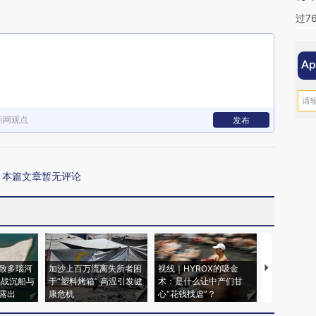
过7
新网观点
发布
本篇文章暂无评论
致多瑙河
加沙上百万流离失所者困
视线｜HYROX的吸金
马航飞行员
二战沉船与
于“塑料烤箱” 高温引发健
术：是什么让中产们甘
粒摇头丸 尿
露出
康危机
心“花钱找虐”？
毒品