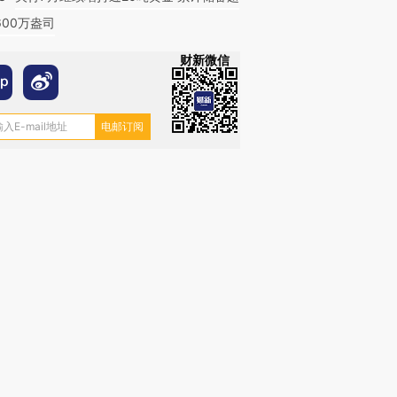
600万盎司
财新微信
跨国走私7万
视线｜被称为“蟑螂”的印
视线｜“入侵”还是“人道危
检体内含3种
度Z世代 用街头抗争将教
机”？难民潮撕裂西班牙
秘鲁纳斯
育部长拱下台
飞地休达
13人遇难