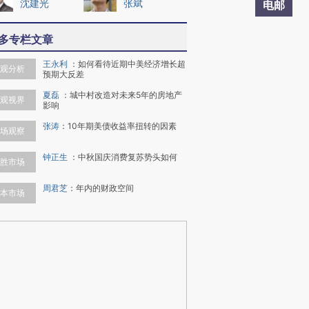
沈建光
张斌
电邮
多专栏文章
王永利
：
如何看待近期中美经济增长超
观分析
预期大反差
夏磊
：
城中村改造对未来5年的房地产
观视界
影响
张涛
：
10年期美债收益率扭转的因素
场观察
钟正生
：
中秋国庆消费复苏势头如何
胜市场
周君芝
：
年内的财政空间
本市场