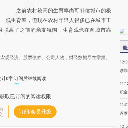
之前农村较高的生育率尚可补偿城市的极
低生育率，但现在农村年轻人很多已在城市工
且脱离了之前的亲友氛围，生育观念在向城市靠
最
阅宏观经济、股票债券、公司人物，财经数据尽在掌握。
12:
涉罪
共计0字 订阅后继续阅读
11:1
积金
获取已订阅的阅读权限
11:0
员
订阅/会员升级
逐季
文
10: