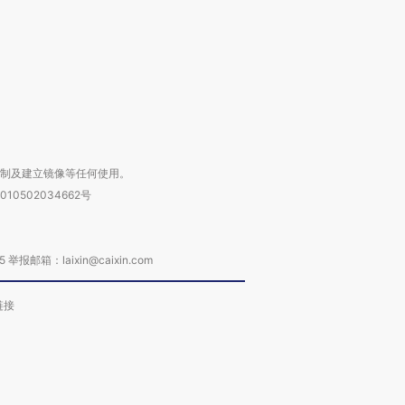
进第四届链博
【商旅对话】华住集团
技“链”接产
【特别呈现】寻找100种
CFO：不靠规模取胜，华
【特别呈
有意思的生活方式·第三对
住三大增长引擎是什么？
有意思的
复制及建立镜像等任何使用。
010502034662号
箱：laixin@caixin.com
链接