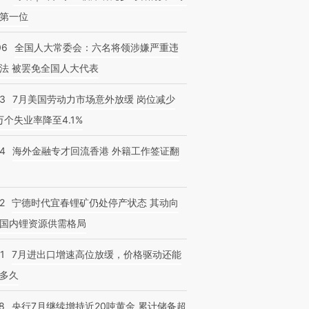
第一位
06
全国人大常委会：六名将领涉嫌严重违
法 被罢免全国人大代表
43
7月美国劳动力市场意外放缓 岗位减少
3万个失业率降至4.1%
14
海外金融专才回流香港 外籍工作签证翻
2
宁德时代宜春锂矿仍处停产状态 其动向
国内锂资源供需格局
1
7月进出口增速高位放缓，价格驱动还能
多久
8
央行7月继续增持近20吨黄金 累计储备超