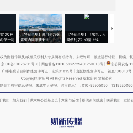
【推广】走
找100种
【特别呈现】澳门全力探
【特别呈现】《东莞，人
会，让数智科
式·第一对
索葡语国家新渠道
间便利店》倾情上线
业
权为财新传媒及/或相关权利人专属所有或持有。未经许可，禁止进行转载、摘编、
京ICP备10026701号-8
|
网信算备110105862729401250013号
|
京公网安备 11
广播电视节目制作经营许可证：京第01015号
|
出版物经营许可证：第直100013号
Copyright 财新网 All Rights Reserved 版权所有 复制必究
害信息举报、未成年人举报、谣言信息）：010-85905050 13195200605 举报邮
于我们
|
加入我们
|
啄木鸟公益基金会
|
意见与反馈
|
提供新闻线索
|
联系我们
|
友情