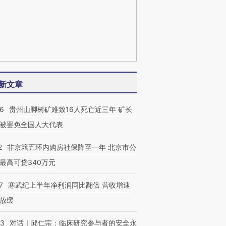
新文章
36
贵州山脚树矿难致16人死亡近三年 矿长
被罢免全国人大代表
2
非京籍五环内购房社保降至一年 北京市公
最高可贷340万元
7
寒武纪上半年净利润同比翻倍 营收增速
放缓
53
对话｜邱仁宗：临床研究参与者的安全永