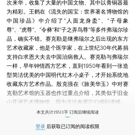
次来华，收集了大量的中国文物、其中以青铜器最
为精彩。王鹤在《流失的国宝：世界著名博物馆的
中国珍品》中介绍了“人面龙身盉”、“子母象
尊”、“虎尊”、“令彝”和“子之弄鸟尊”等多件弗瑞尔珍
品，确实不错。赛克勒是继弗瑞尔之后出现的东方
艺术收藏家，他是个医学家，在上世纪30年代募捐
支持白求恩大夫去中国治病救人。赛克勒与弗瑞尔
一样，早年钟情西方艺术，直到1950年看到一张造
型简洁优美的中国明代红木小桌子，才开始系统地
收藏东方艺术作品。殷克强在《旅美华玉》中对赛
克勒艺术馆的玉器也作过重点介绍，其类似于旧金
山亚洲艺术博物馆，我为没法参观它们感到遗憾。
本文共计19511字 订阅后继续阅读
登录
后获取已订阅的阅读权限