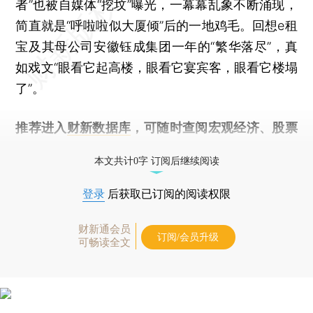
者”也被自媒体“挖坟”曝光，一幕幕乱象不断涌现，
简直就是“呼啦啦似大厦倾”后的一地鸡毛。回想e租
宝及其母公司安徽钰成集团一年的“繁华落尽”，真
如戏文“眼看它起高楼，眼看它宴宾客，眼看它楼塌
了”。
推荐进入
财新数据库
，可随时查阅宏观经济、股票
债券、公司人物，财经数据尽在掌握。
本文共计0字 订阅后继续阅读
登录
后获取已订阅的阅读权限
财新通会员
订阅/会员升级
可畅读全文