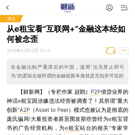
观点
从e租宝看“互联网+”金融这本经如
何被念歪
2016年01月12日 15:25
T中
在金融法制严重滞后的中国，滥用“法无禁止即可
为”的逻辑去做所谓的金融创新本身就是无知并可笑的
【财新网】（专栏作家 赵鹞）
P2P
借贷业界的
神话e租宝因涉嫌违法经营被调查了！其所谓“重大
创新”
A2P
（Asset to Peer）模式也被认为是彻底的
庞氏骗局!大量投资者甚至围攻那些曾经为e租宝背
书的广告经营机构，为
e租宝
站台的相关“专家学