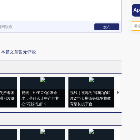
新网观点
发布
本篇文章暂无评论
失所者困
视线｜HYROX的吸金
视线｜被称为“蟑螂”的印
视线｜“入侵
高温引发健
术：是什么让中产们甘
度Z世代 用街头抗争将教
机”？难民潮
心“花钱找虐”？
育部长拱下台
飞地休达