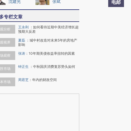
沈建光
张斌
电邮
多专栏文章
王永利
：
如何看待近期中美经济增长超
观分析
预期大反差
夏磊
：
城中村改造对未来5年的房地产
观视界
影响
张涛
：
10年期美债收益率扭转的因素
场观察
钟正生
：
中秋国庆消费复苏势头如何
胜市场
周君芝
：
年内的财政空间
本市场