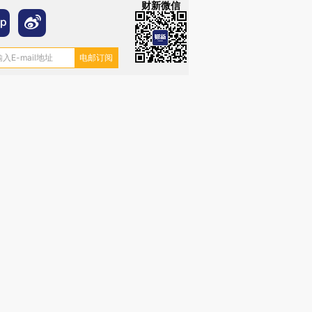
财新微信
”还是“人道危
湖北宜昌局部短时降雨
哈尔滨遭遇短时极端强降
撕裂西班牙
128毫米 紧急转移近
雨 3小时累计雨量超80毫
秘鲁纳斯
4000人
米
13人遇难