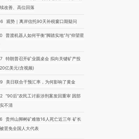
续改善、高位回落
46
观势｜离岸信托90天补税窗口期疑问
00
普渡机器人如何平衡“脚踏实地”与“仰望星
？
57
特朗普召开矿业圆桌会 拟向关键矿产投
20亿美元(含视频)
09
美日联合干预汇率，为何影响了黄金
32
“90后”农民工讨薪涉刑案发回重审 因部
实不清
36
贵州山脚树矿难致16人死亡近三年 矿长
被罢免全国人大代表