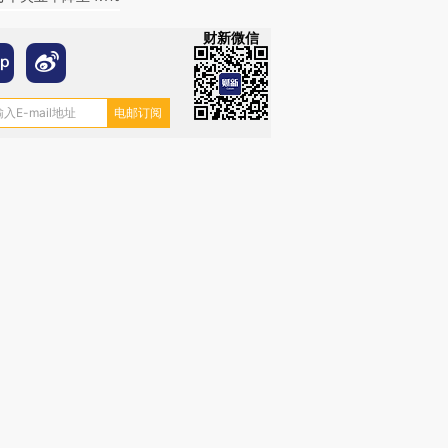
财新微信
跨国走私7万
视线｜被称为“蟑螂”的印
视线｜“入侵”还是“人道危
检体内含3种
度Z世代 用街头抗争将教
机”？难民潮撕裂西班牙
秘鲁纳斯
育部长拱下台
飞地休达
13人遇难
进第四届链博
【商旅对话】华住集团
技“链”接产
【特别呈现】寻找100种
CFO：不靠规模取胜，华
【特别呈
有意思的生活方式·第三对
住三大增长引擎是什么？
有意思的