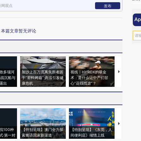
新网观点
发布
本篇文章暂无评论
致多瑙河
加沙上百万流离失所者困
视线｜HYROX的吸金
马航飞行员
二战沉船与
于“塑料烤箱” 高温引发健
术：是什么让中产们甘
粒摇头丸 尿
露出
康危机
心“花钱找虐”？
毒品
【推广】走
找100种
【特别呈现】澳门全力探
【特别呈现】《东莞，人
会，让数智科
式·第一对
索葡语国家新渠道
间便利店》倾情上线
业