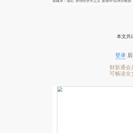
梁建章：追忆“管理经济学之父”爱德华·拉泽尔教授
本文共计
登录
后
财新通会
可畅读全