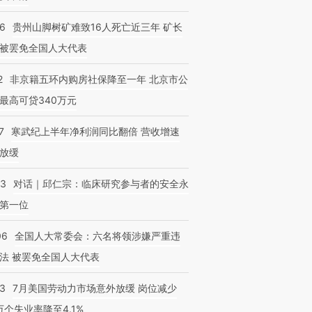
36
贵州山脚树矿难致16人死亡近三年 矿长
被罢免全国人大代表
2
非京籍五环内购房社保降至一年 北京市公
最高可贷340万元
7
寒武纪上半年净利润同比翻倍 营收增速
放缓
53
对话｜邱仁宗：临床研究参与者的安全永
第一位
06
全国人大常委会：六名将领涉嫌严重违
法 被罢免全国人大代表
43
7月美国劳动力市场意外放缓 岗位减少
3万个失业率降至4.1%