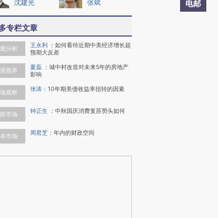
沈建光
张斌
电邮
多专栏文章
王永利
：
如何看待近期中美经济增长超
观分析
预期大反差
夏磊
：
城中村改造对未来5年的房地产
观视界
影响
张涛
：
10年期美债收益率扭转的因素
场观察
钟正生
：
中秋国庆消费复苏势头如何
胜市场
周君芝
：
年内的财政空间
本市场