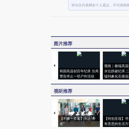
评论仅代表网友个人观点，不代表财
图片推荐
视线｜极端高温
韩国高温创百年纪录 当局
水位跌破纪录 
警告停止一切户外活动
猛犸象化石接连
视听推荐
【不唯一答案】不止“养
【特别呈现】寻
老”
有意思的生活方