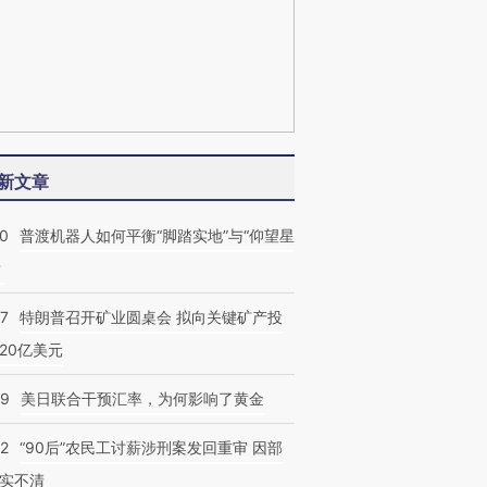
新文章
00
普渡机器人如何平衡“脚踏实地”与“仰望星
？
57
特朗普召开矿业圆桌会 拟向关键矿产投
20亿美元
09
美日联合干预汇率，为何影响了黄金
32
“90后”农民工讨薪涉刑案发回重审 因部
实不清