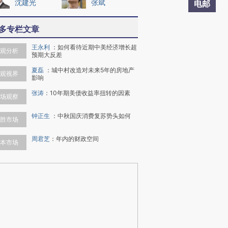
沈建光
张斌
电邮
多专栏文章
王永利
：
如何看待近期中美经济增长超
观分析
预期大反差
夏磊
：
城中村改造对未来5年的房地产
观视界
影响
张涛
：
10年期美债收益率扭转的因素
场观察
钟正生
：
中秋国庆消费复苏势头如何
胜市场
周君芝
：
年内的财政空间
本市场