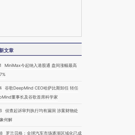
新文章
1
MiniMax今起纳入港股通 盘间涨幅最高
77%
4
谷歌DeepMind CEO哈萨比斯卸任 转任
epMind董事长及谷歌首席科学家
6
侦查起诉审判执行均有漏洞 涉案财物处
象何解
58
罗兰贝格：全球汽车市场逐渐区域化已成