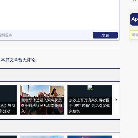
新网观点
发布
本篇文章暂无评论
西班牙休达进入紧急状态
加沙上百万流离失所者困
马航飞行员
纪录 当局
数千非法移民从摩洛哥闯
于“塑料烤箱” 高温引发健
粒摇头丸 尿
外活动
入
康危机
毒品