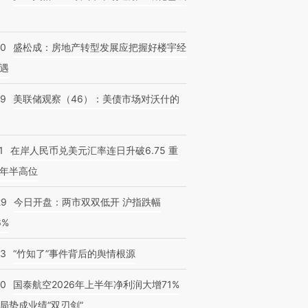
50
盛松成：房地产转型发展应把握好楼宇经
遇
39
美联储观察（46）：美债市场对沃什的
1
在岸人民币兑美元汇率连日升破6.75 重
年半高位
29
今日开盘：两市双双低开 沪指跌幅
6%
13
“竹知了”事件背后的舆情根源
10
国泰航空2026年上半年净利润大增71%
局势成业绩“双刃剑”