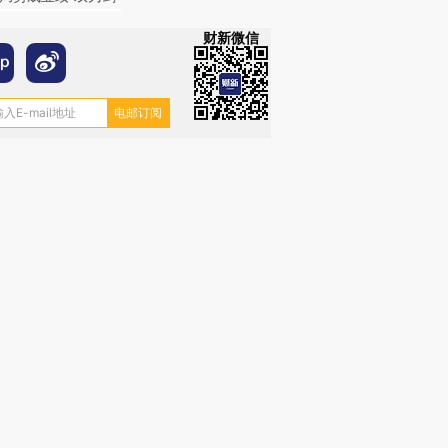
财新微信
跨国走私7万
视线｜HY
检体内含3种
泽连斯基密集出访美英 索
秘鲁纳斯卡观光飞机坠毁
术：是什
要防空导弹“救急”
13人遇难
心“花钱找