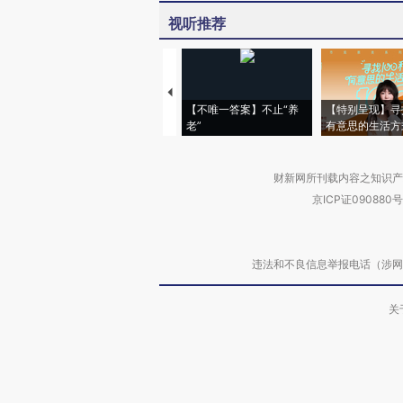
视听推荐
【不唯一答案】不止“养
【特别呈现】寻
老”
有意思的生活方
财新网所刊载内容之知识产
京ICP证090880号
违法和不良信息举报电话（涉网络暴力有
关