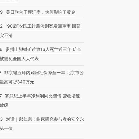
09
美日联合干预汇率，为何影响了黄金
32
“90后”农民工讨薪涉刑案发回重审 因部
实不清
36
贵州山脚树矿难致16人死亡近三年 矿长
被罢免全国人大代表
2
非京籍五环内购房社保降至一年 北京市公
最高可贷340万元
7
寒武纪上半年净利润同比翻倍 营收增速
放缓
53
对话｜邱仁宗：临床研究参与者的安全永
第一位