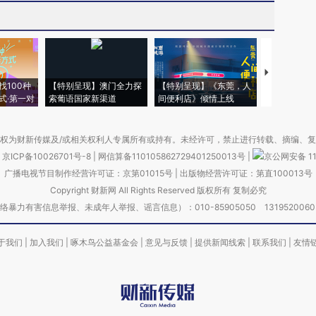
【推广】走
找100种
【特别呈现】澳门全力探
【特别呈现】《东莞，人
会，让数智科
式·第一对
索葡语国家新渠道
间便利店》倾情上线
业
权为财新传媒及/或相关权利人专属所有或持有。未经许可，禁止进行转载、摘编、
京ICP备10026701号-8
|
网信算备110105862729401250013号
|
京公网安备 11
广播电视节目制作经营许可证：京第01015号
|
出版物经营许可证：第直100013号
Copyright 财新网 All Rights Reserved 版权所有 复制必究
害信息举报、未成年人举报、谣言信息）：010-85905050 13195200605 举报邮
于我们
|
加入我们
|
啄木鸟公益基金会
|
意见与反馈
|
提供新闻线索
|
联系我们
|
友情