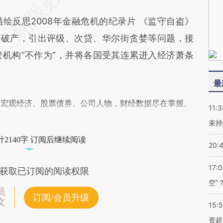
反思2008年金融危机的纪录片 《监守自盗》
公共信用破产，引出评级、次贷、华尔街贪婪等问题，接
机构“不作为”，并将各国受其连累进入经济萧条
最
阅宏观经济、股票债券、公司人物，财经数据尽在掌握。
11:3
束持
2140字 订阅后继续阅读
20:
17:
获取已订阅的阅读权限
空”
员
订阅/会员升级
文
15:
资超