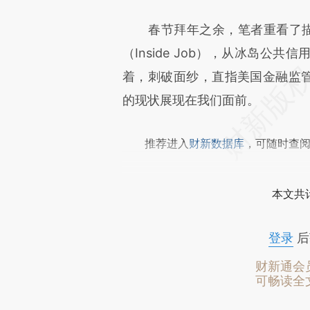
春节拜年之余，笔者重看了描绘
（Inside Job），从冰岛
着，刺破面纱，直指美国金融监管
的现状展现在我们面前。
推荐进入
财新数据库
，可随时查
本文共计
登录
后
财新通会
可畅读全