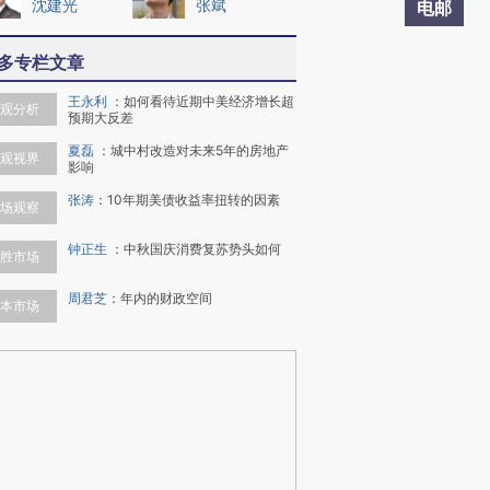
沈建光
张斌
电邮
多专栏文章
王永利
：
如何看待近期中美经济增长超
观分析
预期大反差
夏磊
：
城中村改造对未来5年的房地产
观视界
影响
张涛
：
10年期美债收益率扭转的因素
场观察
钟正生
：
中秋国庆消费复苏势头如何
胜市场
周君芝
：
年内的财政空间
本市场