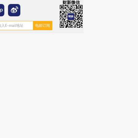
财新微信
”还是“人道危
湖北宜昌局部短时降雨
哈尔滨遭遇短时极端强降
撕裂西班牙
128毫米 紧急转移近
雨 3小时累计雨量超80毫
秘鲁纳斯
4000人
米
13人遇难