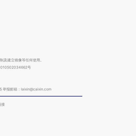
进第四届链博
【商旅对话】华住集团
技“链”接产
【特别呈现】寻找100种
CFO：不靠规模取胜，华
【特别呈
有意思的生活方式·第三对
住三大增长引擎是什么？
有意思的
复制及建立镜像等任何使用。
010502034662号
箱：laixin@caixin.com
链接