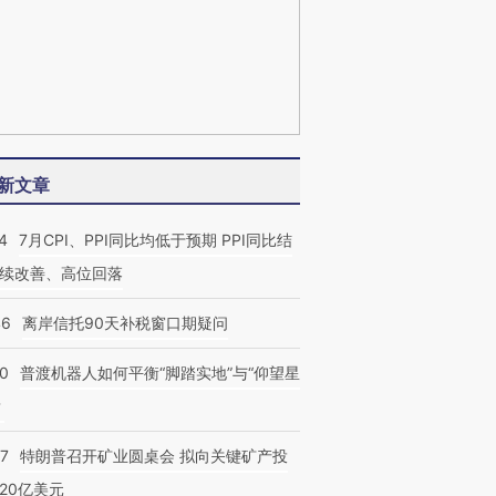
新文章
4
7月CPI、PPI同比均低于预期 PPI同比结
续改善、高位回落
46
离岸信托90天补税窗口期疑问
00
普渡机器人如何平衡“脚踏实地”与“仰望星
？
57
特朗普召开矿业圆桌会 拟向关键矿产投
20亿美元