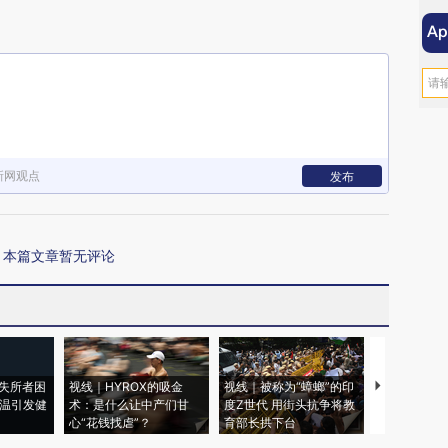
新网观点
发布
本篇文章暂无评论
失所者困
视线｜HYROX的吸金
视线｜被称为“蟑螂”的印
视线｜“入侵
高温引发健
术：是什么让中产们甘
度Z世代 用街头抗争将教
机”？难民潮
心“花钱找虐”？
育部长拱下台
飞地休达