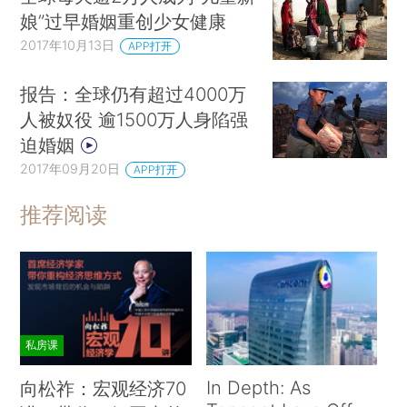
而且我们可以看到韩国、日本、新加坡红色的
娘”过早婚姻重创少女健康
柱子都非常地高，这表明目前来说，在东亚国家和
2017年10月13日
APP打开
地区，女性推迟结婚甚至不结婚的现象已经非常普
报告：全球仍有超过4000万
遍了。
人被奴役 逾1500万人身陷强
中国大陆到底是个什么情况？
迫婚姻
2017年09月20日
APP打开
Jones，G.（2018）. What is drivingmarriage and cohabitation in low
推荐阅读
fertility countries? Low Fertility Regimes and Demographic and Societal
Change （pp. 149-166）. Springer， Cham.
上图显示，中国大陆的比例非常地低。我们可
以看到，1970年的时候，30到34岁的女性里面只
私房课
有1%处于未婚状态，2010年这一比例也只有5%左
右，基本上和印度尼西亚、印度差不多。
In Depth: As
向松祚：宏观经济70