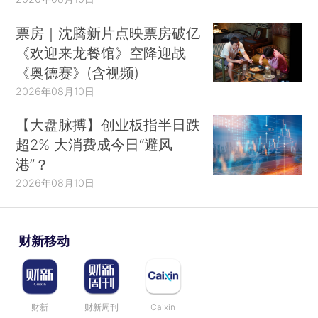
票房｜沈腾新片点映票房破亿
数据来源：北京市2010年人口普查资料
《欢迎来龙餐馆》空降迎战
《奥德赛》(含视频)
上图中，蓝颜色的柱子表示的是30到34岁北
2026年08月10日
京男性的未婚比例，红色的柱子表示的是同年龄段
女性的未婚比例。我们看到，在2010年的时候，
【大盘脉搏】创业板指半日跌
30到34岁的人里面，在北京有17%的男性和12%的
超2% 大消费成今日“避风
女性处于未婚状态，远远地高于全国平均值。
港”？
2026年08月10日
这里的数据是各个学历的人的一个平均值。未
婚比例会不会在高学历的人里面更高呢？我就算了
一个本科及以上的数据。
财新移动
财新
财新周刊
Caixin