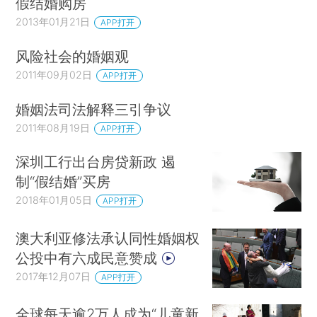
假结婚购房
Jones，G. （2018）. What is driving marriage and cohabitation in low
2013年01月21日
APP打开
fertility countries? Low Fertility Regimes and Demographic and Societal
风险社会的婚姻观
Change （pp. 149-166）. Springer， Cham.
2011年09月02日
APP打开
我们可以看到，图中红色的柱子远远地高于蓝
婚姻法司法解释三引争议
色的柱子，这表示从1970年到2010年，30到34岁
2011年08月19日
APP打开
女性中的未婚比例已经大大地增加了。举个例子来
说，中国台湾地区在1970年的时候30到34岁女性
深圳工行出台房贷新政 遏
中只有2%的人处于未婚状态，到了2010年的时
制“假结婚”买房
候，这一比例接近40%。
2018年01月05日
APP打开
类似地，我们可以看一下韩国。1970年的时
澳大利亚修法承认同性婚姻权
候，30到34岁女性中大概只有1%的人处于未婚状
公投中有六成民意赞成
态，到了2010年的时候，这一比例也增加到接近
2017年12月07日
APP打开
30%。
全球每天逾2万人成为“儿童新