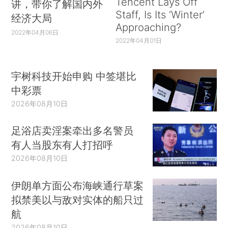
Tencent Lays Off
讲，带你了解国内外
这是不是印证了长辈们说的“大家都结婚了”？
Staff, Is Its ‘Winter’
经济大局
其实这里的数据是全国的数据，也就是包括农村和
Approaching?
2022年04月06日
城市地区。但是我们可以想象一下，如今很多的年
2022年04月01日
轻人都是生活在北上广深这样的大城市里面。
宇树科技开始申购 中签堪比
所以，我特意去北京统计局的网站上面找到北
中彩票
京2010年人口普查的数据，做了一个类似的计算。
2026年08月10日
足浴店卖淫案牵出多名警员
有人当股东有人打招呼
2026年08月10日
伊朗单方面公布海峡通行草案
拟禁美以与敌对实体的船只过
航
2026年08月10日