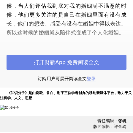
候，当人们评估我到底对我的婚姻满不满意的时
候，他们更多关注的是自己在婚姻里面有没有成
长，他们的想法、感受有没有在婚姻中得以表达。
所以这时候的婚姻就从陪伴式变成了个人化婚姻。
个人化婚姻强调的是人的自我成长。也就是说
每一个人都应该发展成一个独立有成就感的自我，
打开财新App 免费阅读全文
而不应该仅仅是为了你的配偶或者家庭牺牲你自
己。
订阅用户可展开阅读全文
登录
大家真的都结婚了吗？
《知识分子》是由饶毅、鲁白、谢宇三位学者创办的移动新媒体平台，致力于关
注科学、人文、思想
大家被长辈逼婚的时候，如果你反问长辈，为
什么要结婚呢？他们不会给你梳理婚姻意义的变
化，他们会说，因为大家都结婚了呀。
责任编辑：张帆
版面编辑：许金玲
首先不说别人结不结婚应不应该左右我们的选