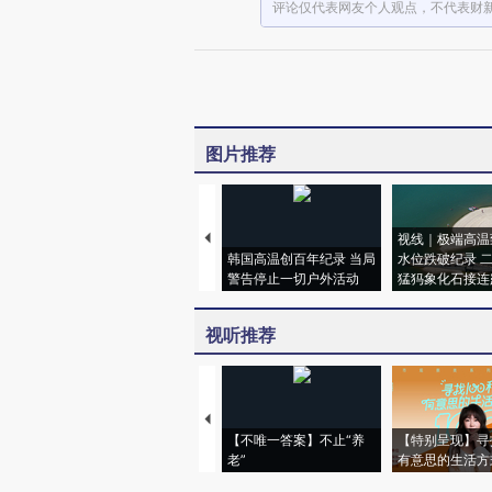
评论仅代表网友个人观点，不代表财
图片推荐
视线｜极端高温
韩国高温创百年纪录 当局
水位跌破纪录 
警告停止一切户外活动
猛犸象化石接连
视听推荐
【不唯一答案】不止“养
【特别呈现】寻
老”
有意思的生活方