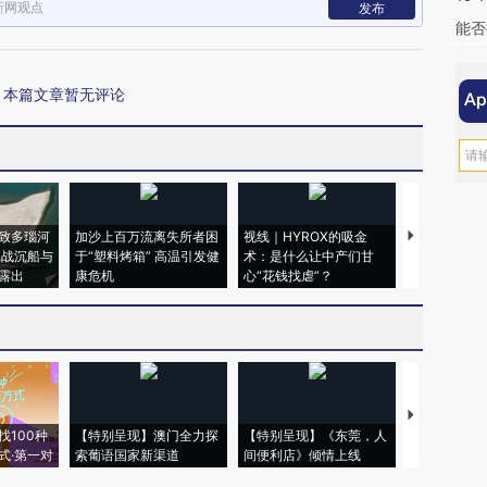
新网观点
发布
能否
本篇文章暂无评论
致多瑙河
加沙上百万流离失所者困
视线｜HYROX的吸金
马航飞行员
二战沉船与
于“塑料烤箱” 高温引发健
术：是什么让中产们甘
粒摇头丸 尿
露出
康危机
心“花钱找虐”？
毒品
【推广】走
找100种
【特别呈现】澳门全力探
【特别呈现】《东莞，人
会，让数智科
式·第一对
索葡语国家新渠道
间便利店》倾情上线
业