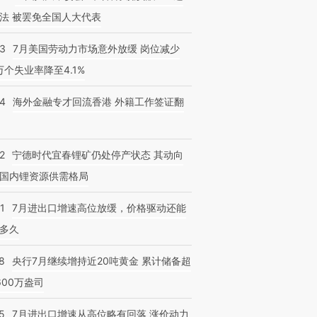
法 被罢免全国人大代表
43
7月美国劳动力市场意外放缓 岗位减少
3万个失业率降至4.1%
14
海外金融专才回流香港 外籍工作签证翻
2
宁德时代宜春锂矿仍处停产状态 其动向
国内锂资源供需格局
1
7月进出口增速高位放缓，价格驱动还能
多久
8
央行7月继续增持近20吨黄金 累计储备超
600万盎司
5
7月进出口增速从高位略有回落 涨价动力