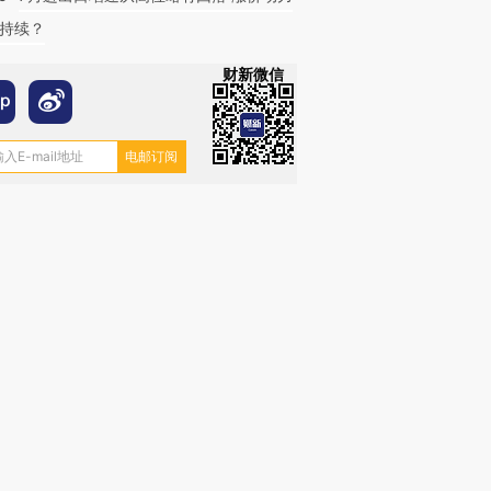
持续？
财新微信
跨国走私7万
视线｜被称为“蟑螂”的印
视线｜“入侵”还是“人道危
检体内含3种
度Z世代 用街头抗争将教
机”？难民潮撕裂西班牙
秘鲁纳斯
育部长拱下台
飞地休达
13人遇难
进第四届链博
【商旅对话】华住集团
技“链”接产
【特别呈现】寻找100种
CFO：不靠规模取胜，华
【特别呈
有意思的生活方式·第三对
住三大增长引擎是什么？
有意思的