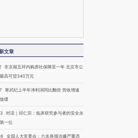
新文章
2
非京籍五环内购房社保降至一年 北京市公
最高可贷340万元
7
寒武纪上半年净利润同比翻倍 营收增速
放缓
53
对话｜邱仁宗：临床研究参与者的安全永
第一位
06
全国人大常委会：六名将领涉嫌严重违