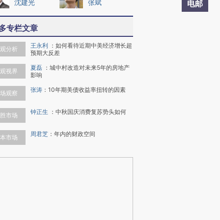
沈建光
张斌
电邮
多专栏文章
王永利
：
如何看待近期中美经济增长超
观分析
预期大反差
夏磊
：
城中村改造对未来5年的房地产
观视界
影响
张涛
：
10年期美债收益率扭转的因素
场观察
钟正生
：
中秋国庆消费复苏势头如何
胜市场
周君芝
：
年内的财政空间
本市场