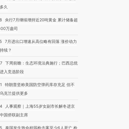
多久
8
央行7月继续增持近20吨黄金 累计储备超
600万盎司
5
7月进出口增速从高位略有回落 涨价动力
持续？
07
下周前瞻：生态环境法典施行；巴西总统
进入竞选阶段
1
特朗普坚称美国防空弹药库存充足 但不
乌克兰提供更多
24
人事观察｜上海55岁女副市长解冬进京
中国侨联副主席
45
泰国发生致命校园枪击案至少6人死亡 枪