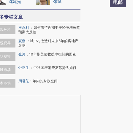
沈建光
张斌
电邮
多专栏文章
王永利
：
如何看待近期中美经济增长超
观分析
预期大反差
夏磊
：
城中村改造对未来5年的房地产
观视界
影响
张涛
：
10年期美债收益率扭转的因素
场观察
钟正生
：
中秋国庆消费复苏势头如何
胜市场
周君芝
：
年内的财政空间
本市场