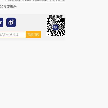
父母亦被杀
财新微信
跨国走私7万
视线｜被称为“蟑螂”的印
视线｜“入侵”还是“人道危
检体内含3种
度Z世代 用街头抗争将教
机”？难民潮撕裂西班牙
秘鲁纳斯
育部长拱下台
飞地休达
13人遇难
进第四届链博
【商旅对话】华住集团
技“链”接产
【特别呈现】寻找100种
CFO：不靠规模取胜，华
【特别呈
有意思的生活方式·第三对
住三大增长引擎是什么？
有意思的