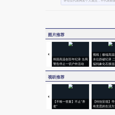
评论仅代表网友个人观点，不代表财
图片推荐
视线｜极端高温
韩国高温创百年纪录 当局
水位跌破纪录 
警告停止一切户外活动
猛犸象化石接连
视听推荐
【不唯一答案】不止“养
【特别呈现】寻
老”
有意思的生活方