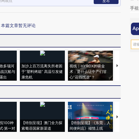
新网观点
发布
手祖
本篇文章暂无评论
致多瑙河
加沙上百万流离失所者困
视线｜HYROX的吸金
马航飞行员
二战沉船与
于“塑料烤箱” 高温引发健
术：是什么让中产们甘
粒摇头丸 尿
露出
康危机
心“花钱找虐”？
毒品
【推广】走
找100种
【特别呈现】澳门全力探
【特别呈现】《东莞，人
会，让数智科
式·第一对
索葡语国家新渠道
间便利店》倾情上线
业