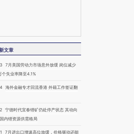
新文章
43
7月美国劳动力市场意外放缓 岗位减少
3万个失业率降至4.1%
14
海外金融专才回流香港 外籍工作签证翻
2
宁德时代宜春锂矿仍处停产状态 其动向
国内锂资源供需格局
1
7月进出口增速高位放缓，价格驱动还能