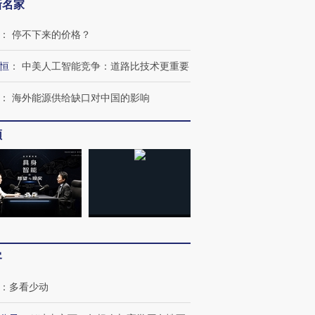
新名家
：
停不下来的价格？
恒
：
中美人工智能竞争：道路比技术更重要
：
海外能源供给缺口对中国的影响
频
客
：
多看少动