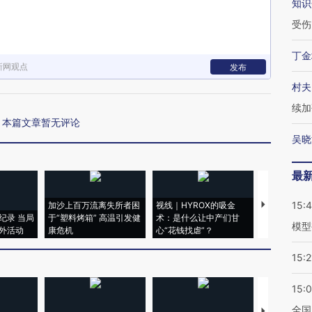
知识
受伤
丁金
新网观点
发布
村夫
续加
本篇文章暂无评论
吴晓
最
15:
加沙上百万流离失所者困
视线｜HYROX的吸金
马航飞行员
纪录 当局
于“塑料烤箱” 高温引发健
术：是什么让中产们甘
粒摇头丸 尿
模型
外活动
康危机
心“花钱找虐”？
毒品
15:2
15:
全国
【推广】走