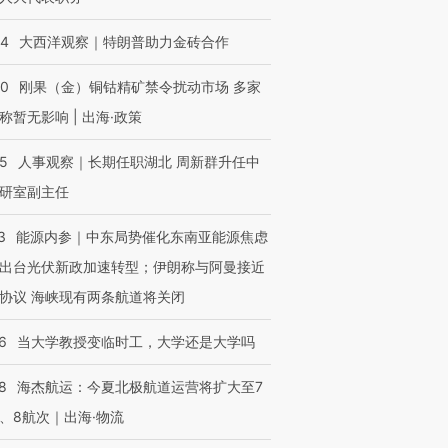
技“链”接产
【特别呈现】寻找100种
CFO：不靠规模取胜，华
【特别呈
有意思的生活方式·第三对
住三大增长引擎是什么？
有意思的
44
大西洋观察｜特朗普助力金砖合作
40
刚果（金）铜钴精矿禁令扰动市场 多家
称暂无影响 | 出海·政策
25
人事观察｜长期任职湖北 周新群升任中
研室副主任
3
能源内参｜中东局势催化东南亚能源焦虑
出台光伏新政加速转型；伊朗称与阿曼接近
协议 海峡现有两条航道将关闭
6
当大学教授变临时工，大学还是大学吗
8
海杰航运：今夏北极航道运营将扩大至7
、8航次｜出海·物流