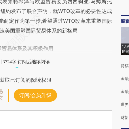
表莱特希泽与欧盟贸易委员西西莉亚.马姆斯托
纽约发布了联合声明，就WTO改革的必要性达成
能商定作为第一步,希望通过WTO改革来重塑国际
编
速美国重塑国际贸易体系的新格局。
“入
际贸易体系及其积极作用
民潮
3724字 订阅后继续阅读
特稿
金融
获取已订阅的阅读权限
员
金融
订阅/会员升级
文
世界
财新