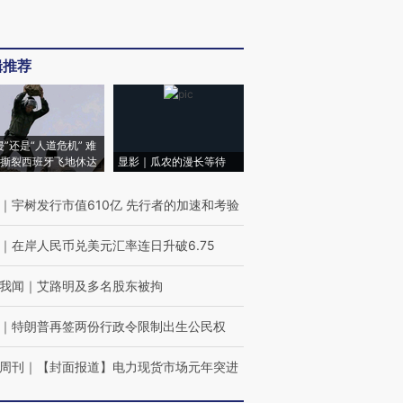
辑推荐
侵”还是“人道危机” 难
撕裂西班牙飞地休达
显影｜瓜农的漫长等待
｜
宇树发行市值610亿 先行者的加速和考验
｜
在岸人民币兑美元汇率连日升破6.75
我闻
｜
艾路明及多名股东被拘
｜
特朗普再签两份行政令限制出生公民权
周刊
｜
【封面报道】电力现货市场元年突进