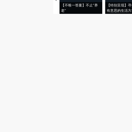
【不唯一答案】不止“养
【特别呈现】寻
老”
有意思的生活方