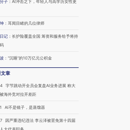
分子
：
AI冲击之下，年轻人与高学历女性更
坤
：
耳闻目睹的几位律师
日记
：
长护险覆盖全国 筹资和服务给予将持
码
波
：
“沉睡”的10万亿元公积金
新文章
44
字节跳动开全员会复盘AI业务进展 称大
跨国走私7万
视线｜被称为“蟑螂”的印
视线｜“入侵”还是“人道危
检体内含3种
度Z世代 用街头抗争将教
机”？难民潮撕裂西班牙
秘鲁纳斯
被海外竞对拉开差距
育部长拱下台
飞地休达
13人遇难
1
AI不是镜子，是蒸馏器
07
因严重违纪违法 李云泽被罢免第十四届
人大代表职务
进第四届链博
【商旅对话】华住集团