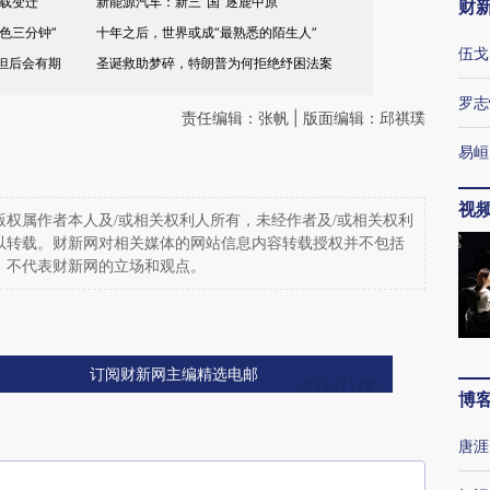
0载变迁
新能源汽车：新三“国”逐鹿中原
财
色三分钟”
十年之后，世界或成“最熟悉的陌生人”
伍戈
但后会有期
圣诞救助梦碎，特朗普为何拒绝纾困法案
罗志
责任编辑：张帆 | 版面编辑：邱祺璞
易峘
视
权属作者本人及/或相关权利人所有，未经作者及/或相关权利
以转载。财新网对相关媒体的网站信息内容转载授权并不包括
，不代表财新网的立场和观点。
订阅财新网主编精选电邮
博
唐涯