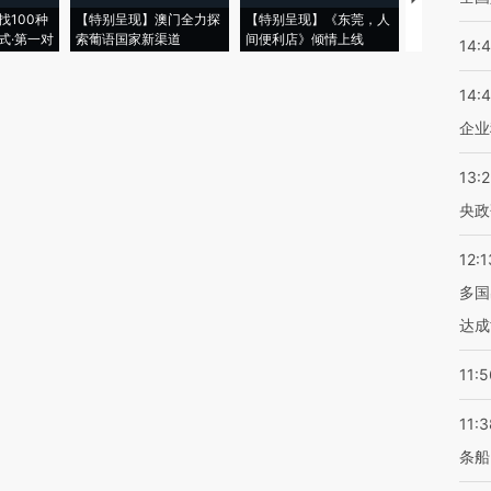
找100种
【特别呈现】澳门全力探
【特别呈现】《东莞，人
会，让数智科
式·第一对
索葡语国家新渠道
间便利店》倾情上线
业
14:
14:
企业
13:
央政
12:1
多国
达成
11:5
11:3
条船