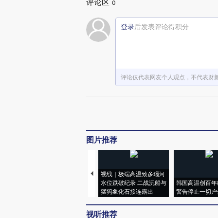
评论区
0
登录
后发表评论得积分
评论仅代表网友个人观点，不代表财
图片推荐
视线｜极端高温致多瑙河
水位跌破纪录 二战沉船与
韩国高温创百年
猛犸象化石接连露出
警告停止一切户
视听推荐