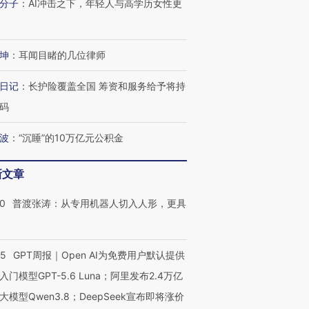
分子
：
AI冲击之下，年轻人与高学历女性更
进第四届链博
【商旅对话】华住集团
坤
：
耳闻目睹的几位律师
技“链”接产
【特别呈现】寻找100种
CFO：不靠规模取胜，华
【特别呈
有意思的生活方式·第三对
住三大增长引擎是什么？
有意思的
日记
：
长护险覆盖全国 筹资和服务给予将持
码
波
：
“沉睡”的10万亿元公积金
新文章
00
普渡张涛：从专用机器人切入人形，更具
55
GPT周报｜Open AI为免费用户默认提供
入门模型GPT-5.6 Luna；阿里发布2.4万亿
大模型Qwen3.8；DeepSeek宣布即将涨价