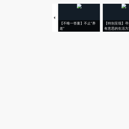
【不唯一答案】不止“养
【特别呈现】寻
老”
有意思的生活方