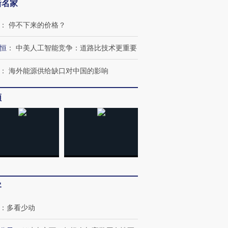
新名家
：
停不下来的价格？
恒
：
中美人工智能竞争：道路比技术更重要
：
海外能源供给缺口对中国的影响
频
跨国走私7万
视线｜被称为“蟑螂”的印
视线｜“入侵”还是“人道危
客
检体内含3种
度Z世代 用街头抗争将教
机”？难民潮撕裂西班牙
秘鲁纳斯
育部长拱下台
飞地休达
13人遇难
：
多看少动