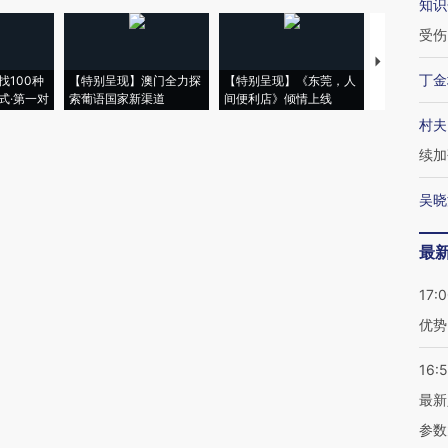
知识
受伤
【推广】走
丁金
找100种
【特别呈现】澳门全力探
【特别呈现】《东莞，人
会，让数智科
式·第一对
索葡语国家新渠道
间便利店》倾情上线
业
村夫
续加
吴晓
最
17:
优势
16:
最新
参数