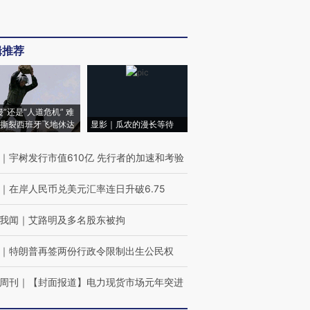
辑推荐
侵”还是“人道危机” 难
撕裂西班牙飞地休达
显影｜瓜农的漫长等待
｜
宇树发行市值610亿 先行者的加速和考验
｜
在岸人民币兑美元汇率连日升破6.75
我闻
｜
艾路明及多名股东被拘
｜
特朗普再签两份行政令限制出生公民权
周刊
｜
【封面报道】电力现货市场元年突进