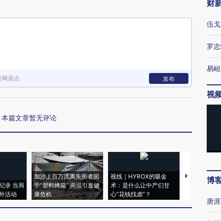
财
伍戈
罗志
易峘
新网观点
发布
视
本篇文章暂无评论
加沙上百万流离失所者困
视线｜HYROX的吸金
马航飞行员
博
纪录 当局
于“塑料烤箱” 高温引发健
术：是什么让中产们甘
粒摇头丸 尿
外活动
康危机
心“花钱找虐”？
毒品
唐涯