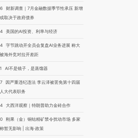
46
财新调查｜7月金融数据季节性承压 新增
或取决于政府债券
44
美国的AI投资、利率与经济
44
字节跳动开全员会复盘AI业务进展 称大
被海外竞对拉开差距
1
AI不是镜子，是蒸馏器
07
因严重违纪违法 李云泽被罢免第十四届
人大代表职务
44
大西洋观察｜特朗普助力金砖合作
40
刚果（金）铜钴精矿禁令扰动市场 多家
称暂无影响 | 出海·政策