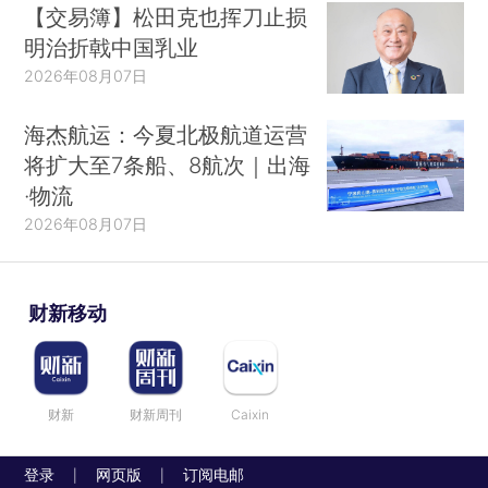
【交易簿】松田克也挥刀止损
明治折戟中国乳业
2026年08月07日
海杰航运：今夏北极航道运营
将扩大至7条船、8航次｜出海
·物流
2026年08月07日
财新移动
财新
财新周刊
Caixin
登录
网页版
订阅电邮
|
|