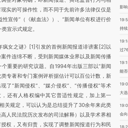
影响
有现实的可操作性，而不同于先前许多法律仅仅是
益性宣传”（《献血法》）、“新闻单位有权进行价
19:5
持续
一类宣示式规定。
19:1
女之谜》[1]引发的首例新闻报道诽谤案[2]以
过7
纷案件连绵不断，受到新闻媒体业界以及新闻传播
19:1
个重要的研究议题。自1994年出版三部以“新闻
能否
，此类专著和专门案例评析据估计可以百位计数，新
19:
出现了“新闻侵权”、“媒介侵权”、“传播侵权”等术
大选
条文，还有人格权编中其它普适性规定，加上第一
的相关规定，可以认为是总结提升了30余年来此类
19:0
会向
最高人民法院历次发布的司法解释）以及学术界相
有授权，又有归责，实现了调整新闻报道行为和民
18: