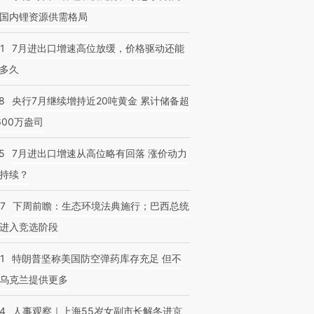
国内锂资源供需格局
1
7月进出口增速高位放缓，价格驱动还能
多久
8
央行7月继续增持近20吨黄金 累计储备超
600万盎司
5
7月进出口增速从高位略有回落 涨价动力
持续？
07
下周前瞻：生态环境法典施行；巴西总统
进入竞选阶段
1
特朗普坚称美国防空弹药库存充足 但不
乌克兰提供更多
24
人事观察｜上海55岁女副市长解冬进京