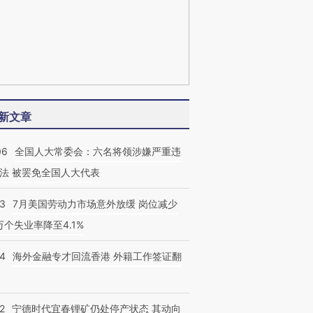
新文章
06
全国人大常委会：六名将领涉嫌严重违
法 被罢免全国人大代表
43
7月美国劳动力市场意外放缓 岗位减少
3万个失业率降至4.1%
14
海外金融专才回流香港 外籍工作签证翻
2
宁德时代宜春锂矿仍处停产状态 其动向