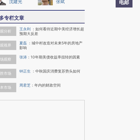
沈建光
张斌
电邮
多专栏文章
王永利
：
如何看待近期中美经济增长超
观分析
预期大反差
夏磊
：
城中村改造对未来5年的房地产
观视界
影响
张涛
：
10年期美债收益率扭转的因素
场观察
钟正生
：
中秋国庆消费复苏势头如何
胜市场
周君芝
：
年内的财政空间
本市场