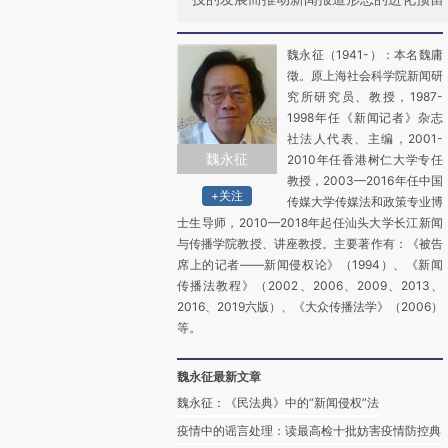
魏永征（1941-）：本名魏庸
徵。原上海社会科学院新闻研
究所研究员、教授，1987-
1998年任《新闻记者》杂志
社法人代表、主编，2001-
魏永征
2010年任香港树仁大学专任
教授，2003—2016年任中国
+关注
传媒大学传媒法和政策专业博
士生导师，2010—2018年起任汕头大学长江新闻
与传播学院教授、讲座教授。主要著作有：《被告
席上的记者——新闻侵权论》（1994）、《新闻
传播法教程》（2002、2006、2009、2013、
2016、2019六版）、《大众传播法学》（2006）
等。
魏永征最新文章
魏永征：《民法典》中的“新闻侵权”法
疫情中的谣言处理：读最高检十批妨害疫情防控典