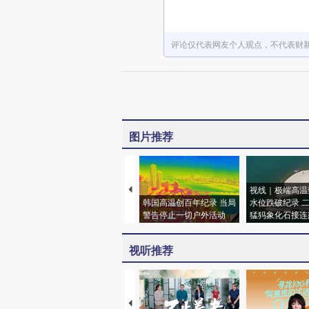
评论仅代表网友个人观点，不代表财
图片推荐
视线｜极端高温
韩国高温创百年纪录 当局
水位跌破纪录 
警告停止一切户外活动
猛犸象化石接连
视听推荐