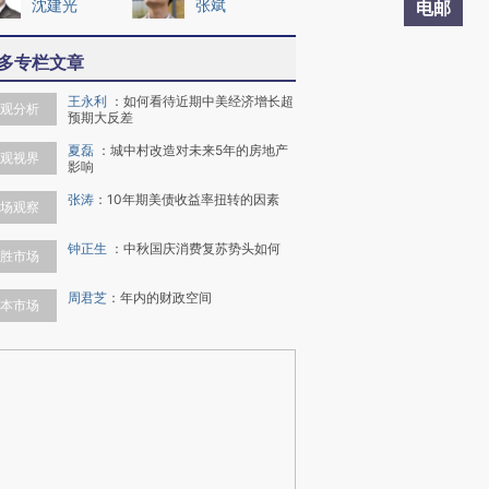
沈建光
张斌
电邮
多专栏文章
王永利
：
如何看待近期中美经济增长超
观分析
预期大反差
夏磊
：
城中村改造对未来5年的房地产
观视界
影响
张涛
：
10年期美债收益率扭转的因素
场观察
钟正生
：
中秋国庆消费复苏势头如何
胜市场
周君芝
：
年内的财政空间
本市场