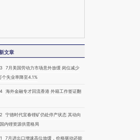
新文章
43
7月美国劳动力市场意外放缓 岗位减少
3万个失业率降至4.1%
14
海外金融专才回流香港 外籍工作签证翻
2
宁德时代宜春锂矿仍处停产状态 其动向
国内锂资源供需格局
1
7月进出口增速高位放缓，价格驱动还能