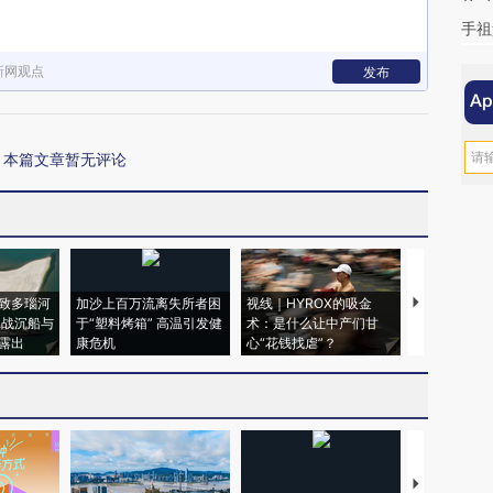
手祖
新网观点
发布
本篇文章暂无评论
致多瑙河
加沙上百万流离失所者困
视线｜HYROX的吸金
马航飞行员
二战沉船与
于“塑料烤箱” 高温引发健
术：是什么让中产们甘
粒摇头丸 尿
露出
康危机
心“花钱找虐”？
毒品
【推广】走