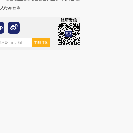
父母亦被杀
财新微信
跨国走私7万
视线｜被称为“蟑螂”的印
视线｜“入侵”还是“人道危
检体内含3种
度Z世代 用街头抗争将教
机”？难民潮撕裂西班牙
秘鲁纳斯
育部长拱下台
飞地休达
13人遇难
进第四届链博
【商旅对话】华住集团