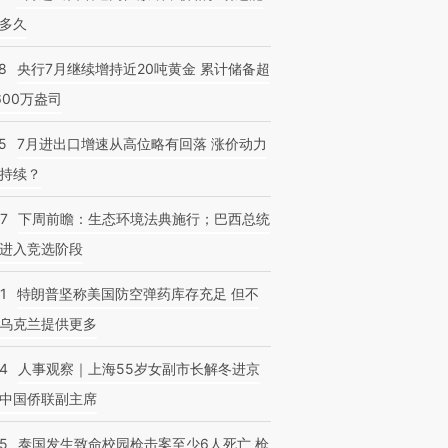
多久
8
央行7月继续增持近20吨黄金 累计储备超
600万盎司
5
7月进出口增速从高位略有回落 涨价动力
持续？
07
下周前瞻：生态环境法典施行；巴西总统
进入竞选阶段
1
特朗普坚称美国防空弹药库存充足 但不
乌克兰提供更多
24
人事观察｜上海55岁女副市长解冬进京
中国侨联副主席
45
泰国发生致命校园枪击案至少6人死亡 枪