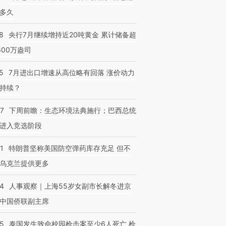
多久
8
央行7月继续增持近20吨黄金 累计储备超
600万盎司
5
7月进出口增速从高位略有回落 涨价动力
持续？
07
下周前瞻：生态环境法典施行；巴西总统
进入竞选阶段
1
特朗普坚称美国防空弹药库存充足 但不
乌克兰提供更多
24
人事观察｜上海55岁女副市长解冬进京
中国侨联副主席
45
泰国发生致命校园枪击案至少6人死亡 枪