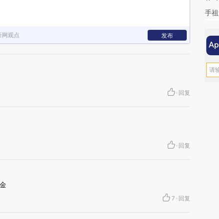
手祖
新网观点
发布
·
回复
·
回复
金
7
·
回复