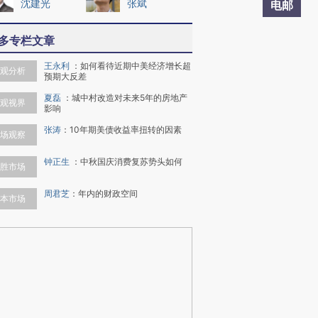
沈建光
张斌
电邮
多专栏文章
王永利
：
如何看待近期中美经济增长超
观分析
预期大反差
夏磊
：
城中村改造对未来5年的房地产
观视界
影响
张涛
：
10年期美债收益率扭转的因素
场观察
钟正生
：
中秋国庆消费复苏势头如何
胜市场
周君芝
：
年内的财政空间
本市场