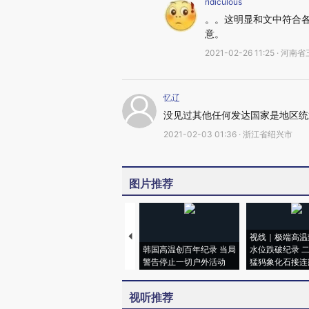
ridiculous
。。这明显和文中符合
意。
2021-02-26 11:25 · 河
忆辽
没见过其他任何发达国家是地区统
2021-02-03 01:36 · 浙江省绍兴市
图片推荐
视线｜极端高温
韩国高温创百年纪录 当局
水位跌破纪录 
警告停止一切户外活动
猛犸象化石接连
视听推荐