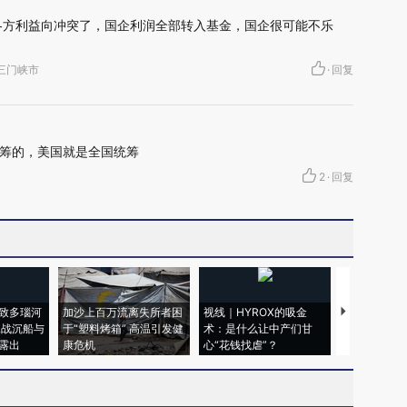
各方利益向冲突了，国企利润全部转入基金，国企很可能不乐
南省三门峡市
·
回复
筹的，美国就是全国统筹
2
·
回复
致多瑙河
加沙上百万流离失所者困
视线｜HYROX的吸金
马航飞行员
二战沉船与
于“塑料烤箱” 高温引发健
术：是什么让中产们甘
粒摇头丸 尿
露出
康危机
心“花钱找虐”？
毒品