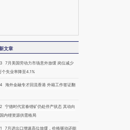
新文章
43
7月美国劳动力市场意外放缓 岗位减少
3万个失业率降至4.1%
14
海外金融专才回流香港 外籍工作签证翻
2
宁德时代宜春锂矿仍处停产状态 其动向
国内锂资源供需格局
1
7月进出口增速高位放缓，价格驱动还能