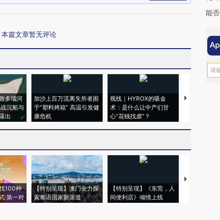
能否
本篇文章暂无评论
致多瑙河
加沙上百万流离失所者困
视线｜HYROX的吸金
马航飞行员
二战沉船与
于“塑料烤箱” 高温引发健
术：是什么让中产们甘
粒摇头丸 尿
露出
康危机
心“花钱找虐”？
毒品
【推广】走
找100种
【特别呈现】澳门全力探
【特别呈现】《东莞，人
会，让数智科
式·第一对
索葡语国家新渠道
间便利店》倾情上线
业