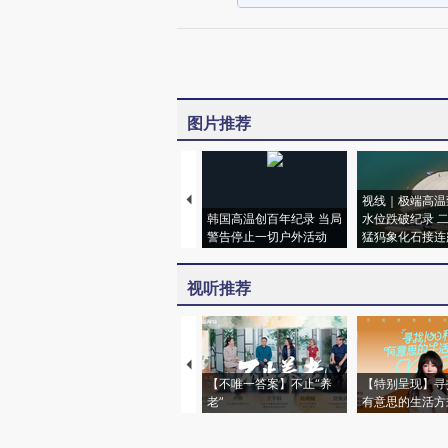
图片推荐
视线｜极端高温
韩国高温创百年纪录 当局
水位跌破纪录 
警告停止一切户外活动
猛犸象化石接连
视听推荐
【不唯一答案】不止“养
【特别呈现】寻
老”
有意思的生活方