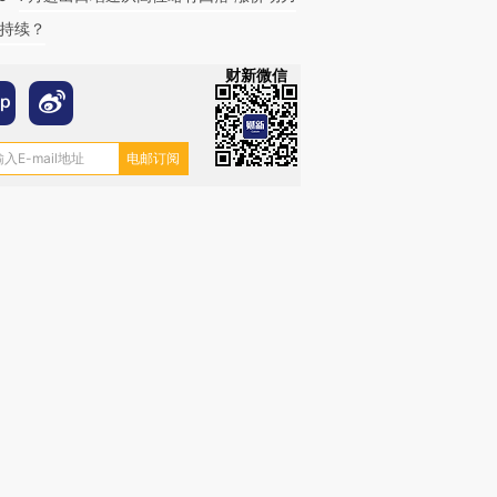
持续？
财新微信
跨国走私7万
视线｜被称为“蟑螂”的印
视线｜“入侵”还是“人道危
检体内含3种
度Z世代 用街头抗争将教
机”？难民潮撕裂西班牙
秘鲁纳斯
育部长拱下台
飞地休达
13人遇难
进第四届链博
【商旅对话】华住集团
技“链”接产
【特别呈现】寻找100种
CFO：不靠规模取胜，华
【特别呈
有意思的生活方式·第三对
住三大增长引擎是什么？
有意思的