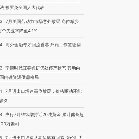
法 被罢免全国人大代表
43
7月美国劳动力市场意外放缓 岗位减少
3万个失业率降至4.1%
14
海外金融专才回流香港 外籍工作签证翻
2
宁德时代宜春锂矿仍处停产状态 其动向
国内锂资源供需格局
1
7月进出口增速高位放缓，价格驱动还能
多久
8
央行7月继续增持近20吨黄金 累计储备超
600万盎司
5
7月进出口增速从高位略有回落 涨价动力