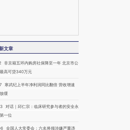
新文章
2
非京籍五环内购房社保降至一年 北京市公
最高可贷340万元
7
寒武纪上半年净利润同比翻倍 营收增速
放缓
53
对话｜邱仁宗：临床研究参与者的安全永
第一位
06
全国人大常委会：六名将领涉嫌严重违