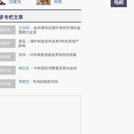
沈建光
张斌
电邮
多专栏文章
王永利
：
如何看待近期中美经济增长超
观分析
预期大反差
夏磊
：
城中村改造对未来5年的房地产
观视界
影响
张涛
：
10年期美债收益率扭转的因素
场观察
钟正生
：
中秋国庆消费复苏势头如何
胜市场
周君芝
：
年内的财政空间
本市场