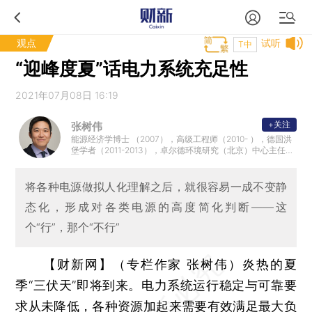
观点
试听
T中
“迎峰度夏”话电力系统充足性
2021年07月08日 16:19
+关注
张树伟
能源经济学博士 （2007），高级工程师（2010- ），德国洪
堡学者（2011-2013），卓尔德环境研究（北京）中心主任，
从事综合能源系统与分布式，氢能经济与Power to X，能源
系统模拟与政策评估以及可再生能源接入电网的应用研究，
以及跨学科能源经济环境项目的组织与协调工作。
将各种电源做拟人化理解之后，就很容易一成不变静
态化，形成对各类电源的高度简化判断——这
个“行”，那个“不行”
【财新网】（专栏作家 张树伟）
炎热的夏
季“三伏天”即将到来。电力系统运行稳定与可靠要
求从未降低，各种资源加起来需要有效满足最大负