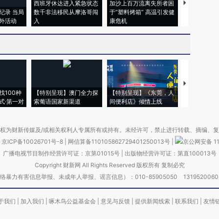
西班牙休达进入紧急状态
加沙上百万流离失所者困
马航飞行员
纪录 当局
数千非法移民从摩洛哥闯
于“塑料烤箱” 高温引发健
粒摇头丸 尿
外活动
入
康危机
毒品
【推广】走
找100种
【特别呈现】澳门全力探
【特别呈现】《东莞，人
会，让数智科
式·第一对
索葡语国家新渠道
间便利店》倾情上线
业
权为财新传媒及/或相关权利人专属所有或持有。未经许可，禁止进行转载、摘编、
京ICP备10026701号-8
|
网信算备110105862729401250013号
|
京公网安备 11
广播电视节目制作经营许可证：京第01015号
|
出版物经营许可证：第直100013号
Copyright 财新网 All Rights Reserved 版权所有 复制必究
害信息举报、未成年人举报、谣言信息）：010-85905050 13195200605 举报邮
于我们
|
加入我们
|
啄木鸟公益基金会
|
意见与反馈
|
提供新闻线索
|
联系我们
|
友情