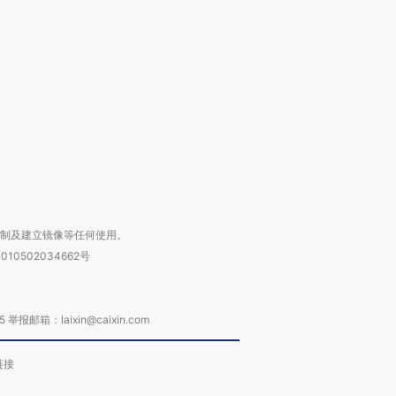
跨国走私7万
视线｜HY
检体内含3种
泽连斯基密集出访美英 索
秘鲁纳斯卡观光飞机坠毁
术：是什
要防空导弹“救急”
13人遇难
心“花钱找
进第四届链博
【商旅对话】华住集团
技“链”接产
【特别呈现】寻找100种
CFO：不靠规模取胜，华
【特别呈
有意思的生活方式·第三对
住三大增长引擎是什么？
有意思的
复制及建立镜像等任何使用。
010502034662号
箱：laixin@caixin.com
链接