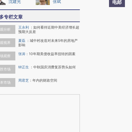
沈建光
张斌
电邮
多专栏文章
王永利
：
如何看待近期中美经济增长超
观分析
预期大反差
夏磊
：
城中村改造对未来5年的房地产
观视界
影响
张涛
：
10年期美债收益率扭转的因素
场观察
钟正生
：
中秋国庆消费复苏势头如何
胜市场
周君芝
：
年内的财政空间
本市场