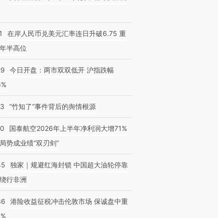
1
在岸人民币兑美元汇率连日升破6.75 重
年半高位
29
今日开盘：两市双双低开 沪指跌幅
6%
13
“竹知了”事件背后的舆情根源
10
国泰航空2026年上半年净利润大增71%
局势成业绩“双刃剑”
45
独家｜规避红海封锁 中国超大油轮停靠
绕行非洲
36
港险收益征税冲击伦敦市场 保诚盘中重
3%