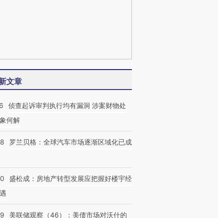
新文章
6
侦查起诉审判执行均有漏洞 涉案财物处
象何解
58
罗兰贝格：全球汽车市场逐渐区域化已成
50
盛松成：房地产转型发展应把握好楼宇经
遇
39
美联储观察（46）：美债市场对沃什的