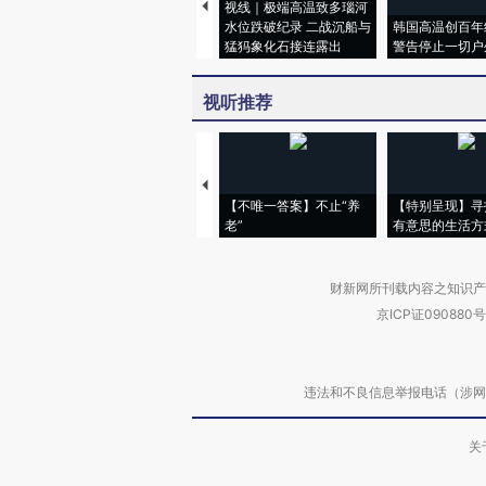
视线｜极端高温致多瑙河
水位跌破纪录 二战沉船与
韩国高温创百年
猛犸象化石接连露出
警告停止一切户
视听推荐
【不唯一答案】不止“养
【特别呈现】寻
老”
有意思的生活方
财新网所刊载内容之知识产
京ICP证090880号
违法和不良信息举报电话（涉网络暴力有
关