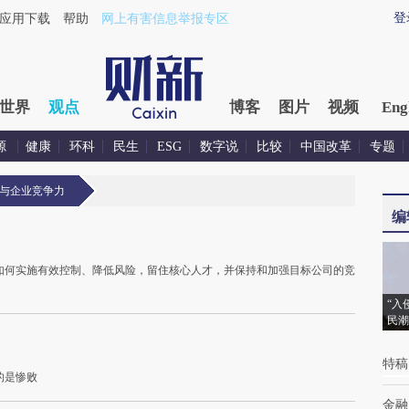
登
应用下载
帮助
网上有害信息举报专区
世界
观点
博客
图片
视频
Eng
源
健康
环科
民生
ESG
数字说
比较
中国改革
专题
与企业竞争力
编
如何实施有效控制、降低风险，留住核心人才，并保持和加强目标公司的竞
“入
民潮
特稿
的是惨败
金融