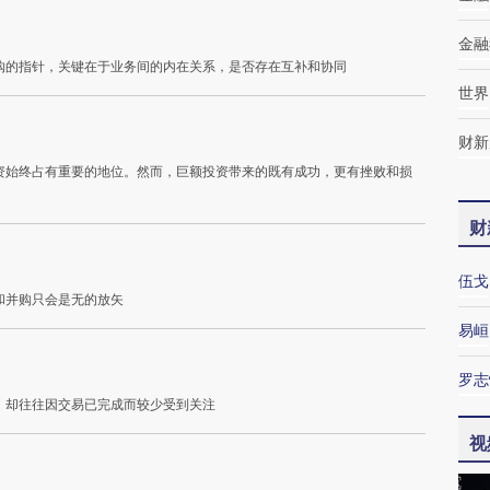
金融
购的指针，关键在于业务间的内在关系，是否存在互补和协同
世界
财新
资始终占有重要的地位。然而，巨额投资带来的既有成功，更有挫败和损
财
伍戈
和并购只会是无的放矢
易峘
罗志
，却往往因交易已完成而较少受到关注
视