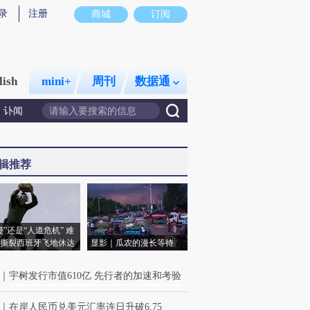
录
注册
商城
订阅
lish
mini+
周刊
数据通
讣闻
辑推荐
侵”还是“人道危机” 难
撕裂西班牙飞地休达
显影｜瓜农的漫长等待
｜
宇树发行市值610亿 先行者的加速和考验
｜
在岸人民币兑美元汇率连日升破6.75