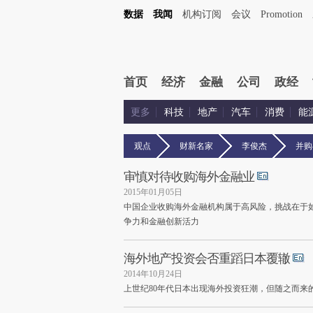
数据
我闻
机构订阅
会议
Promotion
首页
经济
金融
公司
政经
更多
科技
地产
汽车
消费
能
观点
财新名家
李俊杰
并购
审慎对待收购海外金融业
2015年01月05日
中国企业收购海外金融机构属于高风险，挑战在于
争力和金融创新活力
海外地产投资会否重蹈日本覆辙
2014年10月24日
上世纪80年代日本出现海外投资狂潮，但随之而来