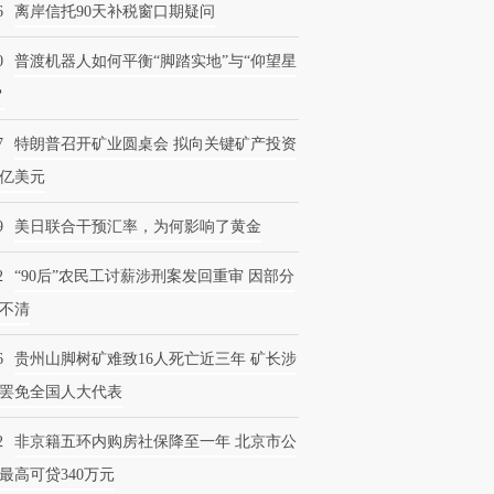
6
离岸信托90天补税窗口期疑问
0
普渡机器人如何平衡“脚踏实地”与“仰望星
？
7
特朗普召开矿业圆桌会 拟向关键矿产投资
0亿美元
9
美日联合干预汇率，为何影响了黄金
2
“90后”农民工讨薪涉刑案发回重审 因部分
不清
6
贵州山脚树矿难致16人死亡近三年 矿长涉
罢免全国人大代表
2
非京籍五环内购房社保降至一年 北京市公
最高可贷340万元