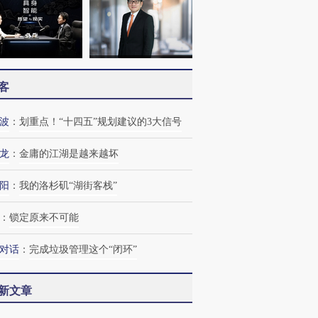
客
波
：
划重点！“十四五”规划建议的3大信号
龙
：
金庸的江湖是越来越坏
阳
：
我的洛杉矶“湖街客栈”
：
锁定原来不可能
对话
：
完成垃圾管理这个“闭环”
新文章