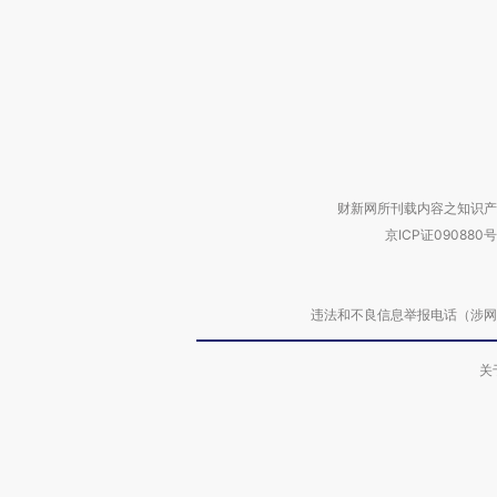
财新网所刊载内容之知识产
京ICP证090880号
违法和不良信息举报电话（涉网络暴力有
关