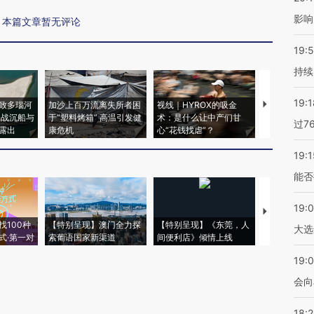
影响
本篇文章暂无评论
19:5
持续
19:1
致多瑙河
加沙上百万流离失所者困
视线｜HYROX的吸金
马航飞行员
二战沉船与
于“塑料烤箱” 高温引发健
术：是什么让中产们甘
粒摇头丸 尿
过7
露出
康危机
心“花钱找虐”？
毒品
19:1
能否
19:
【推广】走
找100种
【特别呈现】澳门全力探
【特别呈现】《东莞，人
会，让数智科
大选
式·第一对
索葡语国家新渠道
间便利店》倾情上线
业
19:0
会向
18: