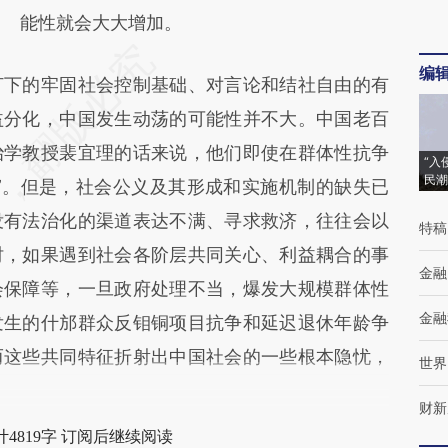
能性就会大大增加。
编
下的牢固社会控制基础、对言论和结社自由的有
益分化，中国发生动荡的可能性并不大。中国老百
治学教授裴宜理的话来说，他们即使在群体性抗争
“入
民潮
”。但是，社会公义及其形成和实施机制的缺失已
没有法治化的渠道表达不满、寻求救济，往往会以
特稿
时，如果遇到社会各阶层共同关心、利益耦合的事
金融
会保障等，一旦政府处理不当，爆发大规模群体性
金融
发生的什邡群众反钼铜项目抗争和延迟退休年龄争
而这些共同特征折射出中国社会的一些根本隐忧，
世界
财新
4819字 订阅后继续阅读