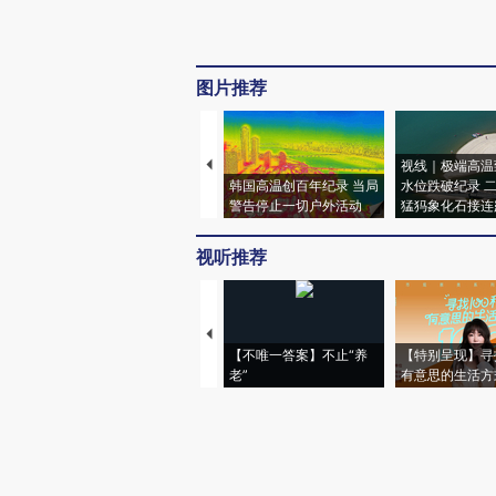
图片推荐
视线｜极端高温
韩国高温创百年纪录 当局
水位跌破纪录 
警告停止一切户外活动
猛犸象化石接连
视听推荐
【不唯一答案】不止“养
【特别呈现】寻
老”
有意思的生活方