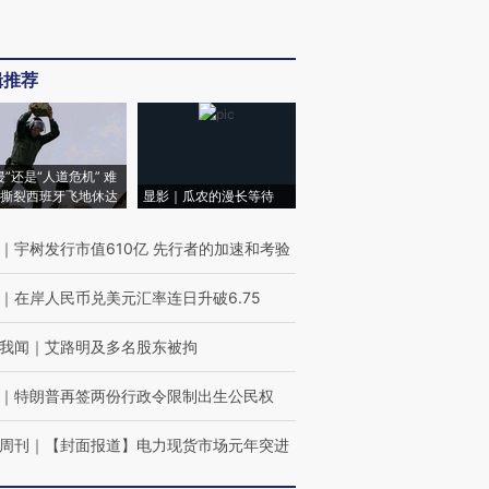
辑推荐
侵”还是“人道危机” 难
撕裂西班牙飞地休达
显影｜瓜农的漫长等待
｜
宇树发行市值610亿 先行者的加速和考验
｜
在岸人民币兑美元汇率连日升破6.75
我闻
｜
艾路明及多名股东被拘
｜
特朗普再签两份行政令限制出生公民权
周刊
｜
【封面报道】电力现货市场元年突进