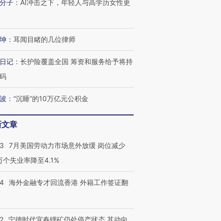
分子
：
AI冲击之下，年轻人与高学历女性更
坤
：
耳闻目睹的几位律师
日记
：
长护险覆盖全国 筹资和服务给予将持
码
波
：
“沉睡”的10万亿元公积金
新文章
43
7月美国劳动力市场意外放缓 岗位减少
3万个失业率降至4.1%
14
海外金融专才回流香港 外籍工作签证翻
2
宁德时代宜春锂矿仍处停产状态 其动向