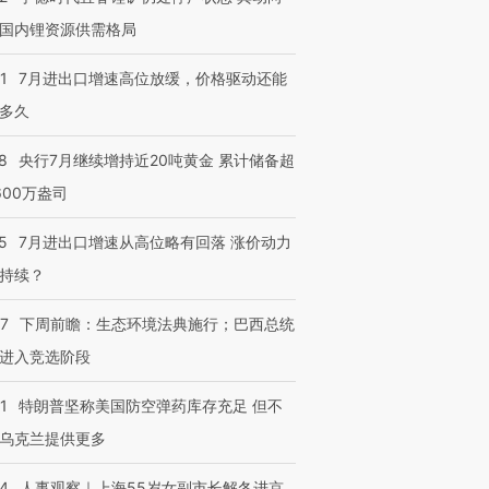
国内锂资源供需格局
1
7月进出口增速高位放缓，价格驱动还能
多久
8
央行7月继续增持近20吨黄金 累计储备超
跨国走私7万
视线｜被称为“蟑螂”的印
视线｜“入侵”还是“人道危
检体内含3种
度Z世代 用街头抗争将教
机”？难民潮撕裂西班牙
秘鲁纳斯
600万盎司
育部长拱下台
飞地休达
13人遇难
5
7月进出口增速从高位略有回落 涨价动力
持续？
07
下周前瞻：生态环境法典施行；巴西总统
进第四届链博
【商旅对话】华住集团
技“链”接产
【特别呈现】寻找100种
CFO：不靠规模取胜，华
【特别呈
进入竞选阶段
有意思的生活方式·第三对
住三大增长引擎是什么？
有意思的
1
特朗普坚称美国防空弹药库存充足 但不
乌克兰提供更多
24
人事观察｜上海55岁女副市长解冬进京