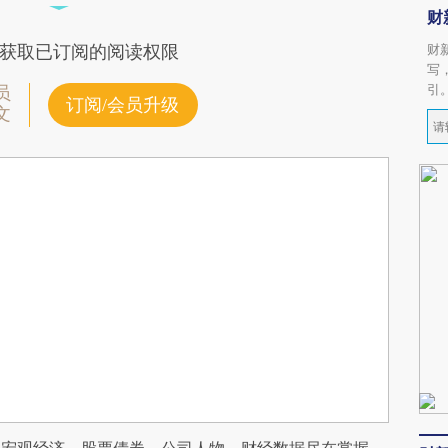
财
财
获取已订阅的阅读权限
写
引
员
订阅/会员升级
文