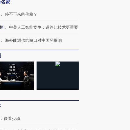
新名家
：
停不下来的价格？
恒
：
中美人工智能竞争：道路比技术更重要
：
海外能源供给缺口对中国的影响
频
客
：
多看少动