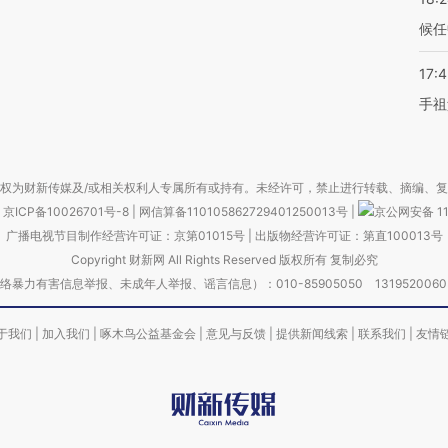
候任
17:
手祖
权为财新传媒及/或相关权利人专属所有或持有。未经许可，禁止进行转载、摘编、
京ICP备10026701号-8
|
网信算备110105862729401250013号
|
京公网安备 11
广播电视节目制作经营许可证：京第01015号
|
出版物经营许可证：第直100013号
Copyright 财新网 All Rights Reserved 版权所有 复制必究
害信息举报、未成年人举报、谣言信息）：010-85905050 13195200605 举报邮
于我们
|
加入我们
|
啄木鸟公益基金会
|
意见与反馈
|
提供新闻线索
|
联系我们
|
友情