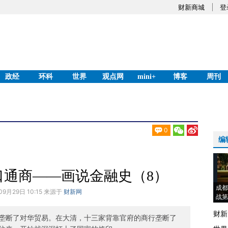
财新商城
登
政经
环科
世界
观点网
mini+
博客
周刊
0
编
口通商——画说金融史（8）
成都
09月29日 10:15 来源于
财新网
战第
财新
垄断了对华贸易。在大清，十三家背靠官府的商行垄断了