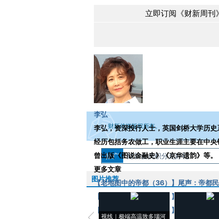
立即订阅《财新周刊》
Loading...
李弘
财新传媒版权所有。
李弘，资深投行人士，英国剑桥大学历史
经历包括务农做工，职业生涯主要在中央
曾出版《图说金融史》《京华遗韵》等。
推广
如需刊登转载请点击右侧按钮，提交相关
财新会员积分兑好礼
更多文章
图片推荐
【老地图中的帝都（36）】尾声：帝都
【老地图中的帝都（35）】收场不等于
【老地图中的帝都（34）】 国人学会了
视线｜极端高温致多瑙河