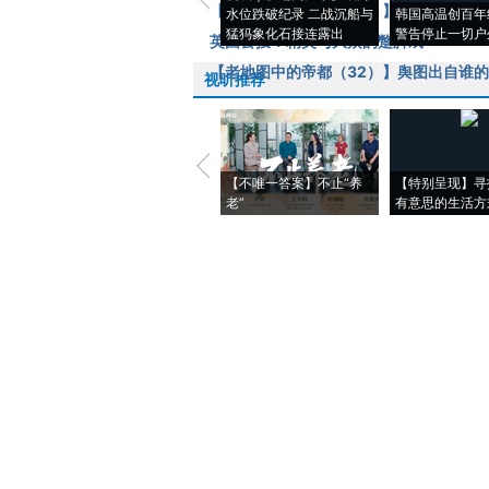
【老地图中的帝都（33）】新政挂牌的
水位跌破纪录 二战沉船与
韩国高温创百年
猛犸象化石接连露出
警告停止一切户
英国公投：精英与大众的蹩脚戏
【老地图中的帝都（32）】舆图出自谁
视听推荐
【不唯一答案】不止“养
【特别呈现】寻
老”
有意思的生活方