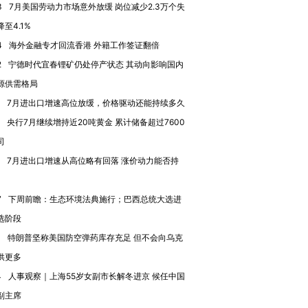
3
7月美国劳动力市场意外放缓 岗位减少2.3万个失
检体内含3种
度Z世代 用街头抗争将教
机”？难民潮撕裂西班牙
秘鲁纳斯
育部长拱下台
飞地休达
13人遇难
至4.1%
4
海外金融专才回流香港 外籍工作签证翻倍
2
宁德时代宜春锂矿仍处停产状态 其动向影响国内
源供需格局
进第四届链博
7月进出口增速高位放缓，价格驱动还能持续多久
【商旅对话】华住集团
技“链”接产
【特别呈现】寻找100种
CFO：不靠规模取胜，华
【特别呈
央行7月继续增持近20吨黄金 累计储备超过7600
有意思的生活方式·第三对
住三大增长引擎是什么？
有意思的
司
7月进出口增速从高位略有回落 涨价动力能否持
7
下周前瞻：生态环境法典施行；巴西总统大选进
选阶段
1
特朗普坚称美国防空弹药库存充足 但不会向乌克
供更多
4
人事观察｜上海55岁女副市长解冬进京 候任中国
副主席