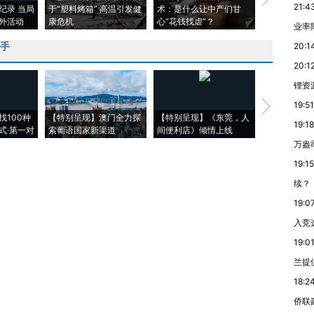
新地标
21:4
纪录 当局
于“塑料烤箱” 高温引发健
术：是什么让中产们甘
粒摇头丸 尿
外活动
康危机
心“花钱找虐”？
毒品
业率降
的手
20:1
20:1
锂资
【推广】走
19:51
找100种
【特别呈现】澳门全力探
【特别呈现】《东莞，人
会，让数智科
19:18
式·第一对
索葡语国家新渠道
间便利店》倾情上线
业
万盎
19:15
续？
19:0
入竞
19:0
兰提
18:2
侨联