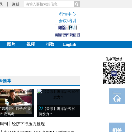
录
注册
行情中心
会议/培训
图片
视频
指数
English
辑推荐
订阅
电邮
“高考最牛钉子户”备
【音频】洱海治污 如
21次高考
何发力？
周刊
|
经济下行压力显现