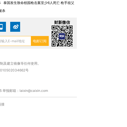
5
泰国发生致命校园枪击案至少6人死亡 枪手祖父
被杀
财新微信
复制及建立镜像等任何使用。
010502034662号
箱：laixin@caixin.com
链接