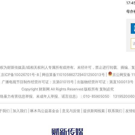
17:4
母亦
权为财新传媒及/或相关权利人专属所有或持有。未经许可，禁止进行转载、摘编、
京ICP备10026701号-8
|
网信算备110105862729401250013号
|
京公网安备 11
广播电视节目制作经营许可证：京第01015号
|
出版物经营许可证：第直100013号
Copyright 财新网 All Rights Reserved 版权所有 复制必究
害信息举报、未成年人举报、谣言信息）：010-85905050 13195200605 举报邮
于我们
|
加入我们
|
啄木鸟公益基金会
|
意见与反馈
|
提供新闻线索
|
联系我们
|
友情