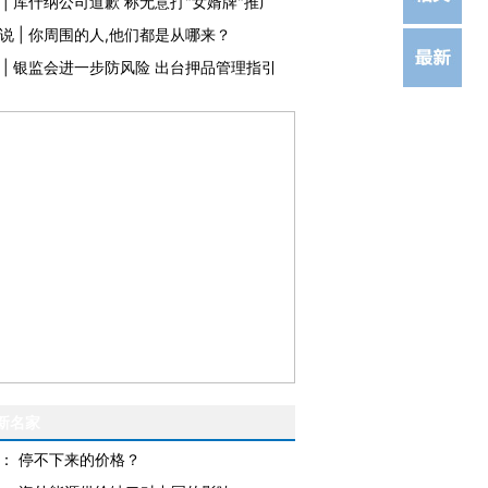
|
库什纳公司道歉 称无意打"女婿牌"推广
说
|
你周围的人,他们都是从哪来？
|
银监会进一步防风险 出台押品管理指引
新名家
：
停不下来的价格？