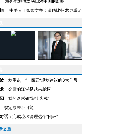
：
海外能源供给缺口对中国的影响
恒
：
中美人工智能竞争：道路比技术更重要
频
客
波
：
划重点！“十四五”规划建议的3大信号
龙
：
金庸的江湖是越来越坏
阳
：
我的洛杉矶“湖街客栈”
：
锁定原来不可能
对话
：
完成垃圾管理这个“闭环”
新文章
跨国走私7万
视线｜被称为“蟑螂”的印
视线｜“入侵”还是“人道危