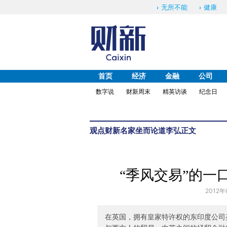
无所不能
健康
首页
经济
金融
公司
数字说
财新周末
精英访谈
纪念日
观点
财新名家
坐而论道
李弘
正文
“季风交易”的一
2012年
在英国，拥有皇家特许权的东印度公司