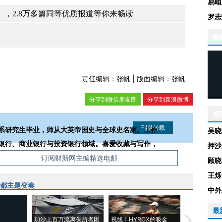
易峘
，2.8万多篇同等优质报道等你来畅读
罗志
视
责任编辑：张帆 | 版面编辑：张帆
分享到微信朋友圈
分享到新浪微博
博
系研究生毕业，师从大英帝国史与全球史名家。工作
吴晓
银行、商业银行与投资银行领域。喜爱收藏与写作，
押沙
信息。经确认即可刊登转载。
订阅财新网主编精选电邮
顾晓
王烁
民都主题变奏
中外
历史收声
最
大请愿
加沙上百万流离失所者困
视线｜HYROX的吸金
马航飞行员