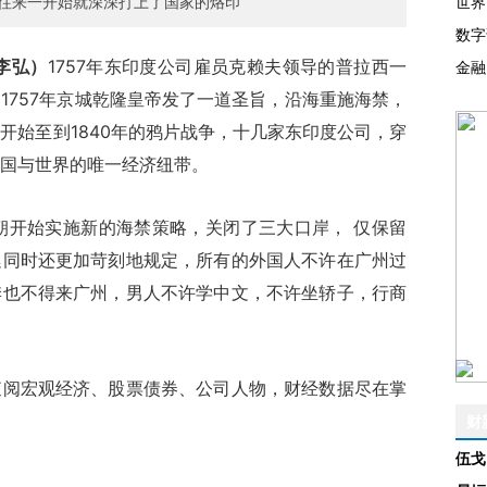
往来一开始就深深打上了国家的烙印
世界
数字
李弘）
1757年东印度公司雇员克赖夫领导的普拉西一
金融
1757年京城乾隆皇帝发了一道圣旨，沿海重施海禁，
开始至到1840年的鸦片战争，十几家东印度公司，穿
国与世界的唯一经济纽带。
朝开始实施新的海禁策略，关闭了三大口岸， 仅保留
廷同时还更加苛刻地规定，所有的外国人不许在广州过
季也不得来广州，男人不许学中文，不许坐轿子，行商
查阅宏观经济、股票债券、公司人物，财经数据尽在掌
财
伍戈