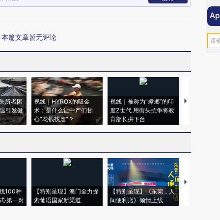
本篇文章暂无评论
失所者困
视线｜HYROX的吸金
视线｜被称为“蟑螂”的印
视线｜“入侵
高温引发健
术：是什么让中产们甘
度Z世代 用街头抗争将教
机”？难民潮
心“花钱找虐”？
育部长拱下台
飞地休达
【推广】走
找100种
【特别呈现】澳门全力探
【特别呈现】《东莞，人
会，让数智科
式·第一对
索葡语国家新渠道
间便利店》倾情上线
业