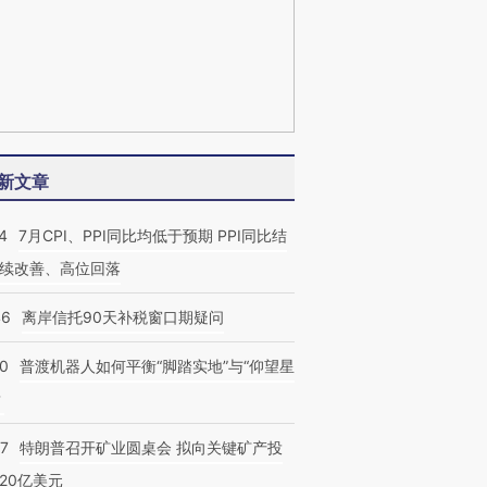
新文章
4
7月CPI、PPI同比均低于预期 PPI同比结
续改善、高位回落
46
离岸信托90天补税窗口期疑问
00
普渡机器人如何平衡“脚踏实地”与“仰望星
？
57
特朗普召开矿业圆桌会 拟向关键矿产投
20亿美元