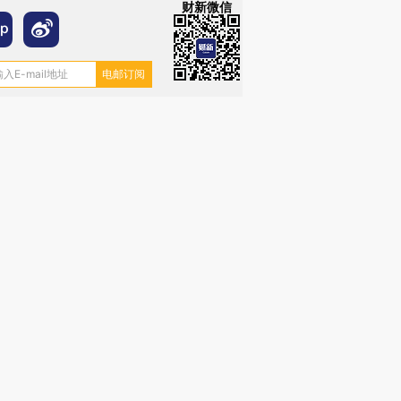
财新微信
”还是“人道危
湖北宜昌局部短时降雨
哈尔滨遭遇短时极端强降
撕裂西班牙
128毫米 紧急转移近
雨 3小时累计雨量超80毫
秘鲁纳斯
4000人
米
13人遇难
进第四届链博
【商旅对话】华住集团
技“链”接产
【特别呈现】寻找100种
CFO：不靠规模取胜，华
【特别呈
有意思的生活方式·第三对
住三大增长引擎是什么？
有意思的