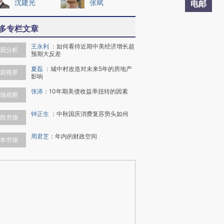
沈建光
张斌
电邮
多专栏文章
王永利
：
如何看待近期中美经济增长超
观分析
预期大反差
夏磊
：
城中村改造对未来5年的房地产
观视界
影响
张涛
：
10年期美债收益率扭转的因素
场观察
钟正生
：
中秋国庆消费复苏势头如何
胜市场
周君芝
：
年内的财政空间
本市场