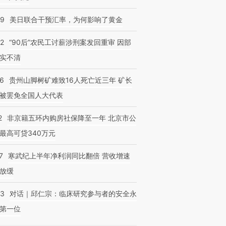
09
美日联合干预汇率，为何影响了黄金
32
“90后”农民工讨薪涉刑案发回重审 因部
实不清
36
贵州山脚树矿难致16人死亡近三年 矿长
被罢免全国人大代表
2
非京籍五环内购房社保降至一年 北京市公
最高可贷340万元
7
寒武纪上半年净利润同比翻倍 营收增速
放缓
53
对话｜邱仁宗：临床研究参与者的安全永
第一位