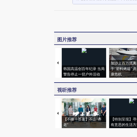
图片推荐
加沙上百万流离
韩国高温创百年纪录 当局
于“塑料烤箱” 
警告停止一切户外活动
康危机
视听推荐
【不唯一答案】不止“养
【特别呈现】寻
老”
有意思的生活方