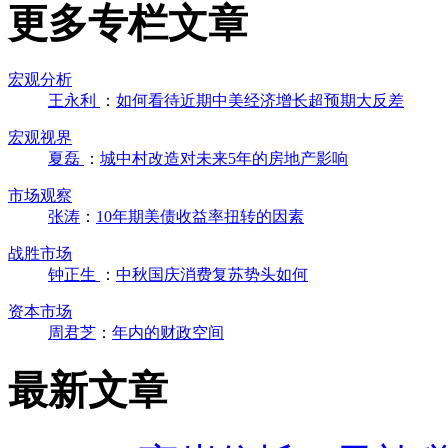
更多专栏文章
宏观分析
王永利
：
如何看待近期中美经济增长超预期大反差
宏观视界
夏磊
：
城中村改造对未来5年的房地产影响
市场观察
张涛
：
10年期美债收益率扭转的因素
战胜市场
钟正生
：
中秋国庆消费复苏势头如何
资本市场
周君芝
：
年内的财政空间
最新文章