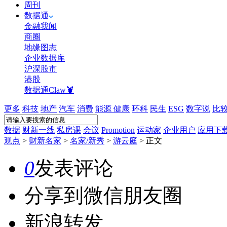
周刊
数据通
金融我闻
商圈
地缘图志
企业数据库
沪深股市
港股
数据通Claw🦞
更多
科技
地产
汽车
消费
能源
健康
环科
民生
ESG
数字说
比
数据
财新一线
私房课
会议
Promotion
运动家
企业用户
应用下
观点
>
财新名家
>
名家/新秀
>
游云庭
>
正文
0
发表评论
分享到微信朋友圈
新浪转发