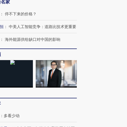
新名家
：
停不下来的价格？
恒
：
中美人工智能竞争：道路比技术更重要
：
海外能源供给缺口对中国的影响
频
客
：
多看少动