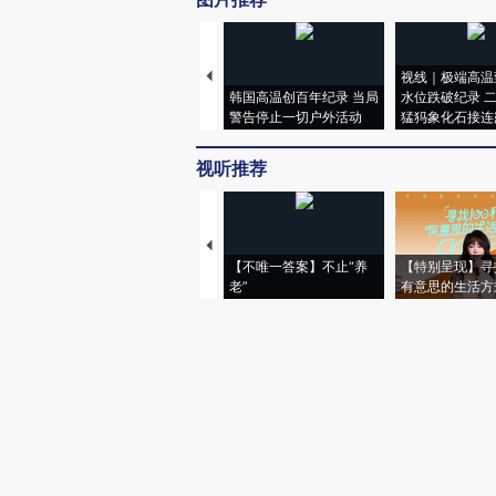
视线｜极端高温
韩国高温创百年纪录 当局
水位跌破纪录 
警告停止一切户外活动
猛犸象化石接连
视听推荐
【不唯一答案】不止“养
【特别呈现】寻
老”
有意思的生活方