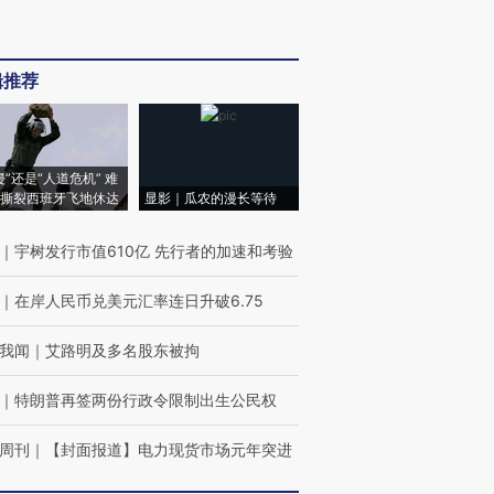
辑推荐
侵”还是“人道危机” 难
撕裂西班牙飞地休达
显影｜瓜农的漫长等待
｜
宇树发行市值610亿 先行者的加速和考验
｜
在岸人民币兑美元汇率连日升破6.75
我闻
｜
艾路明及多名股东被拘
｜
特朗普再签两份行政令限制出生公民权
周刊
｜
【封面报道】电力现货市场元年突进