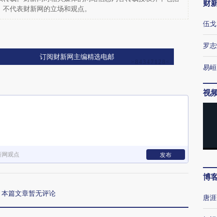
财
，不代表财新网的立场和观点。
伍戈
罗志
订阅财新网主编精选电邮
易峘
视
新网观点
发布
博
本篇文章暂无评论
唐涯