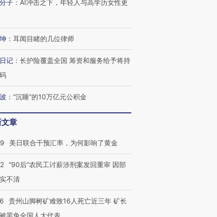
分子
：
AI冲击之下，年轻人与高学历女性更
跨国走私7万
视线｜被称为“蟑螂”的印
视线｜“入侵”还是“人道危
坤
：
耳闻目睹的几位律师
检体内含3种
度Z世代 用街头抗争将教
机”？难民潮撕裂西班牙
秘鲁纳斯
育部长拱下台
飞地休达
13人遇难
日记
：
长护险覆盖全国 筹资和服务给予将持
码
波
：
“沉睡”的10万亿元公积金
进第四届链博
【商旅对话】华住集团
技“链”接产
【特别呈现】寻找100种
CFO：不靠规模取胜，华
【特别呈
新文章
有意思的生活方式·第三对
住三大增长引擎是什么？
有意思的
09
美日联合干预汇率，为何影响了黄金
32
“90后”农民工讨薪涉刑案发回重审 因部
实不清
36
贵州山脚树矿难致16人死亡近三年 矿长
被罢免全国人大代表