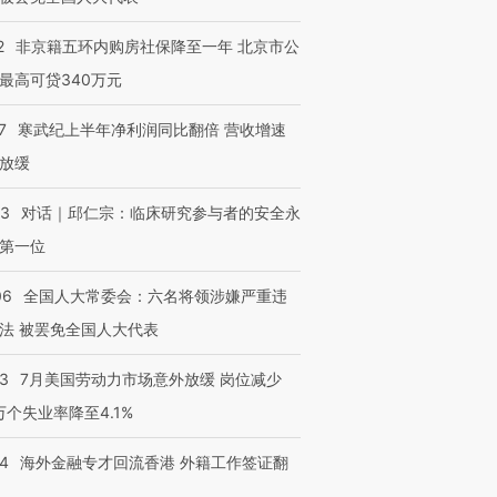
2
非京籍五环内购房社保降至一年 北京市公
最高可贷340万元
7
寒武纪上半年净利润同比翻倍 营收增速
放缓
53
对话｜邱仁宗：临床研究参与者的安全永
第一位
06
全国人大常委会：六名将领涉嫌严重违
法 被罢免全国人大代表
43
7月美国劳动力市场意外放缓 岗位减少
3万个失业率降至4.1%
14
海外金融专才回流香港 外籍工作签证翻