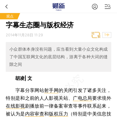
观点
字幕生态圈与版权经济
2014年11月28日 11:29
T中
小众群体本身没有问题，应当看到大量小众文化构成
了中国互联网文化的底层结构，游离于各种大词的缝
隙之间
胡凌| 文
字幕分享网站
射手网
的关闭引发了诸多关注，
特别是和之前的人人影视关站、
广电总局
要求境外
在线影视
剧播放前一律备案审查等事件联系起来，
被认为是
内容审查
和
版权压力
（特别是中美信息技