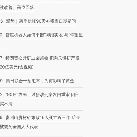
续改善、高位回落
46
观势｜离岸信托90天补税窗口期疑问
00
普渡机器人如何平衡“脚踏实地”与“仰望星
？
57
特朗普召开矿业圆桌会 拟向关键矿产投
20亿美元(含视频)
09
美日联合干预汇率，为何影响了黄金
32
“90后”农民工讨薪涉刑案发回重审 因部
实不清
36
贵州山脚树矿难致16人死亡近三年 矿长
被罢免全国人大代表