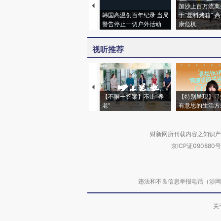
加沙上百万流离
韩国高温创百年纪录 当局
于“塑料烤箱” 
警告停止一切户外活动
康危机
视听推荐
【不唯一答案】不止“养
【特别呈现】寻
老”
有意思的生活方
财新网所刊载内容之知识产
京ICP证090880号
违法和不良信息举报电话（涉网络暴力有
关