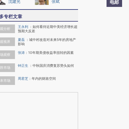
沈建光
张斌
电邮
多专栏文章
王永利
：
如何看待近期中美经济增长超
观分析
预期大反差
夏磊
：
城中村改造对未来5年的房地产
观视界
影响
张涛
：
10年期美债收益率扭转的因素
场观察
钟正生
：
中秋国庆消费复苏势头如何
胜市场
周君芝
：
年内的财政空间
本市场