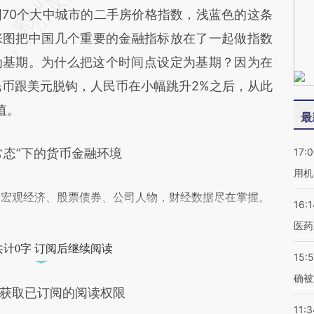
70个大中城市的二手房价格指数，浅蓝色的这条
张图把中国几个重要的金融指标放在了一起做指数
定为基期。为什么把这个时间点设定为基期？因为在
人民币跟美元脱钩，人民币在小幅跳升2%之后，从此
值。
最
态”下的货币金融环境
17:
用机
阅宏观经济、股票债券、公司人物，财经数据尽在掌握。
16:1
医药
共计0字 订阅后继续阅读
15:5
确被
获取已订阅的阅读权限
11:3