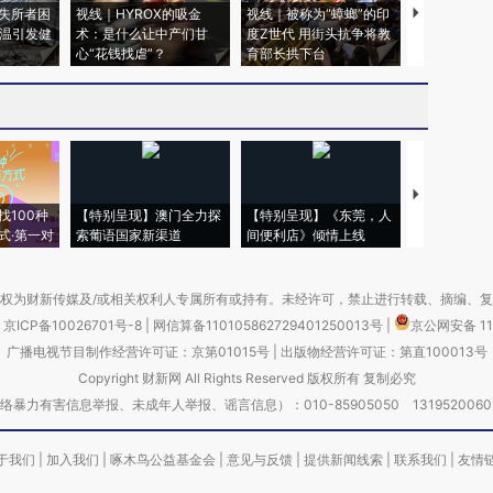
失所者困
视线｜HYROX的吸金
视线｜被称为“蟑螂”的印
视线｜“入侵
高温引发健
术：是什么让中产们甘
度Z世代 用街头抗争将教
机”？难民潮
心“花钱找虐”？
育部长拱下台
飞地休达
【推广】走
找100种
【特别呈现】澳门全力探
【特别呈现】《东莞，人
会，让数智科
式·第一对
索葡语国家新渠道
间便利店》倾情上线
业
权为财新传媒及/或相关权利人专属所有或持有。未经许可，禁止进行转载、摘编、
京ICP备10026701号-8
|
网信算备110105862729401250013号
|
京公网安备 11
广播电视节目制作经营许可证：京第01015号
|
出版物经营许可证：第直100013号
Copyright 财新网 All Rights Reserved 版权所有 复制必究
害信息举报、未成年人举报、谣言信息）：010-85905050 13195200605 举报邮
于我们
|
加入我们
|
啄木鸟公益基金会
|
意见与反馈
|
提供新闻线索
|
联系我们
|
友情