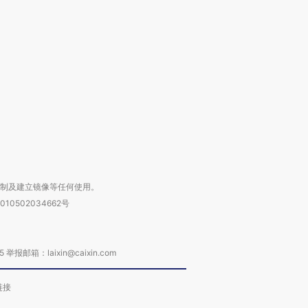
”还是“人道危
湖北宜昌局部短时降雨
哈尔滨遭遇短时极端强降
撕裂西班牙
128毫米 紧急转移近
雨 3小时累计雨量超80毫
秘鲁纳斯
4000人
米
13人遇难
进第四届链博
【商旅对话】华住集团
技“链”接产
【特别呈现】寻找100种
CFO：不靠规模取胜，华
【特别呈
有意思的生活方式·第三对
住三大增长引擎是什么？
有意思的
复制及建立镜像等任何使用。
010502034662号
箱：laixin@caixin.com
链接