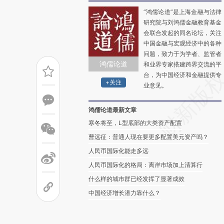
“鸿儒论道”是上海金融与法律
研究院与刘鸿儒金融教育基金
会联合发起的同名论坛，关注
中国金融与宏观经济中的各种
问题，致力于为学者、监管者
鸿儒论道
和业界专家搭建跨界交流的平
台，为中国经济和金融提供专
+关注
业意见。
鸿儒论道最新文章
寒冬将至，L型底部的大类资产配置
曹远征：普通人现在要更多配置美元资产吗？
人民币国际化能走多远
人民币国际化的格局：离岸市场加上清算行
什么样的城市群已经发挥了显著成效
中国经济增长潜力靠什么？