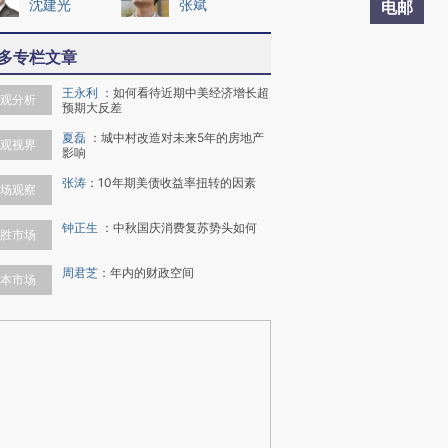
沈建光
张斌
电邮
多专栏文章
王永利
：
如何看待近期中美经济增长超
观分析
预期大反差
夏磊
：
城中村改造对未来5年的房地产
观视界
影响
张涛
：
10年期美债收益率扭转的因素
场观察
钟正生
：
中秋国庆消费复苏势头如何
胜市场
周君芝
：
年内的财政空间
本市场