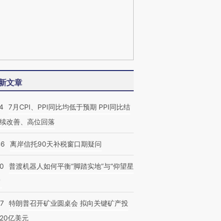
新文章
4
7月CPI、PPI同比均低于预期 PPI同比结
续改善、高位回落
46
离岸信托90天补税窗口期疑问
00
普渡机器人如何平衡“脚踏实地”与“仰望星
？
57
特朗普召开矿业圆桌会 拟向关键矿产投
20亿美元