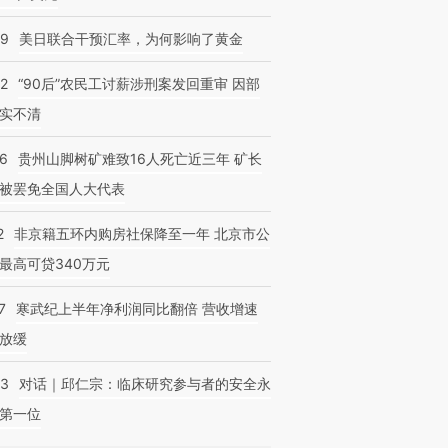
09
美日联合干预汇率，为何影响了黄金
32
“90后”农民工讨薪涉刑案发回重审 因部
实不清
36
贵州山脚树矿难致16人死亡近三年 矿长
被罢免全国人大代表
2
非京籍五环内购房社保降至一年 北京市公
最高可贷340万元
7
寒武纪上半年净利润同比翻倍 营收增速
放缓
53
对话｜邱仁宗：临床研究参与者的安全永
第一位