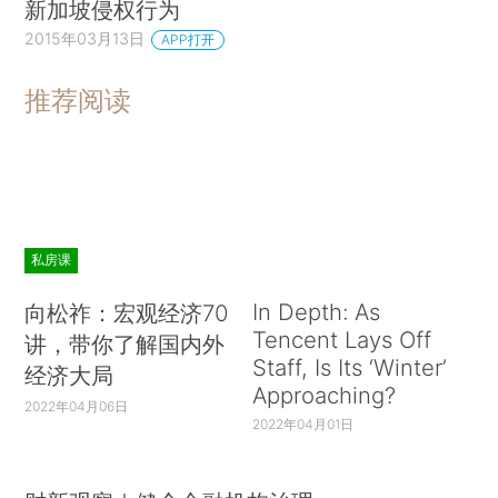
又往往不在同一地点，如何在有限时间内签订公平
新加坡侵权行为
有效的合同，需要探索。也许有的报纸会考虑采取
2015年03月13日
APP打开
公告的办法，说明本报刊登的内容都会允许其他网
推荐阅读
站转载，这种办法不符合合同必须平等协商的原
则，其有效性在一旦发生版权纠纷时可能会遭到质
疑。再说，《通知》也只限于就报刊与其职工的职
务作品的版权权属进行约定后，可以以声明方式明
确报刊对这一部分作品的权属，并未包括外来作者
私房课
的作品。
In Depth: As
向松祚：宏观经济70
至于对于第二轮以后的转载，这种许可合同更
Tencent Lays Off
讲，带你了解国内外
是“鞭长莫及”。合同只能确定合同当事人之间的权
Staff, Is Its ‘Winter’
经济大局
利和义务关系，作者可以许可原发报刊许可他人转
Approaching?
2022年04月06日
载自己的作品，不可能再许可被原发报刊许可的转
2022年04月01日
载者再许可别人转载自己的作品以及继续的层层转
载。获得原发报刊许可转载的网络媒体如果要把自