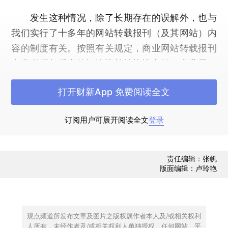
发生这种情况，除了长期存在的误解外，也与
我们实行了十多年的网站转载报刊（及其网站）内
容的制度有关。按照有关规定，商业网站转载报刊
内容必须与后者签订协议并按协议交纳一定费用，
但是有关规定没有说明必须区分不同内容的版权归
打开财新App 免费阅读全文
属，对于版权属于作者的作品，应该另行征得他们
许可，所收取的费用有一部分应该作为作者稿酬转
订阅用户可展开阅读全文
登录
归他们所有，就这样一揽子地为报刊新辟了一条“创
收渠道”。报刊每年心安理得地从商业网站收取这些
费用，视为自己“知识产权”的合法收入，作者诸君
责任编辑：张帆
版面编辑：卢玲艳
有谁从报刊获得的转载费用中分享了一盅羹呢？反
正我是从未有过。
现在国家版权局办公厅发布《关于规范网络转
观点频道所发布文章及图片之版权属作者本人及/或相关权利
载版权秩序的通知》，有望结束这种乱象。
人所有，未经作者及/或相关权利人单独授权，任何网站、平