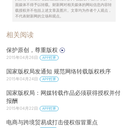
面媒体不得予以转载。财新网对相关媒体的网站信息内容转
载授权并不包括上述文章及图片。文章均为作者个人观点，
《通知》明确指出：“报刊单位与互联网媒体、
不代表财新网的立场和观点。
互联网媒体之间相互转载已经发表的作品，……应
当经过著作权人许可并支付报酬。”这是重申现行
相关阅读
《著作权法》的规定，显示现在报刊及其网站不加
区分地将自己拥有版权和并不拥有版权的作品一揽
保护原创，尊重版权
子许可网站转载并收取费用的做法并不恰当。
2015年04月26日
APP打开
为此，《通知》提出了一条补救措施，就是报
国家版权局发通知 规范网络转载版权秩序
刊与作者订立许可使用合同。按照《通知》，这适
2015年04月24日
APP打开
用于通过约稿或投稿获得的作品，也就是外来作者
国家版权局：网媒转载作品必须获得授权并付
的作品。至今报刊刊登外来作者的作品不签订书面
报酬
许可合同，这是因为报刊发表作品只是一次性使
2015年04月22日
APP打开
用，这种使用的权利和义务关系十分简单，通过口
头约定即可明确，合同法承认口头合同的法律效
电商与跨境贸易成打击侵权假冒重点
力。换句话说，没有书面合同的许可发表就是默认