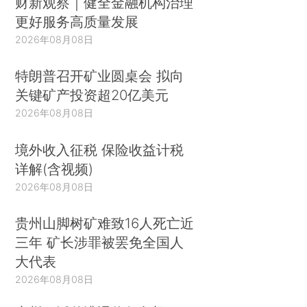
财新观察｜健全金融机构治理
己转载的作品再次给其他媒体转载，还是要征得作
更好服务高质量发展
者的许可并付酬。现在有的网站指责转发它的内容
2026年08月08日
的APP是享用“免费的午餐”，那么你这网站从APP
收费来抵充向原发报刊支付的费用岂不成为你享用
特朗普召开矿业圆桌会 拟向
关键矿产投资超20亿美元
了“免费的午餐”吗？《通知》对此并未涉及，有待
2026年08月08日
明确。
在我看来，按照我国著作权法体制，较为简便
境外收入征税 保险收益计税
详解(含视频)
可行并可以确保作者权益的做法是赋予网络媒体和
2026年08月08日
报刊等传统媒体在版权使用方面的平等地位，将相
互转载一同纳入法定许可的体制。2000年最高人
贵州山脚树矿难致16人死亡近
民法院关于网络著作权的司法解释是这样规定的，
三年 矿长涉罪被罢免全国人
但是在2006年的司法解释中删除了这一规定，没
大代表
有见到官方对此作出解释。实行这种做法的唯一缺
2026年08月08日
陷是报刊等传统媒体将会失去从网络媒体转载协议