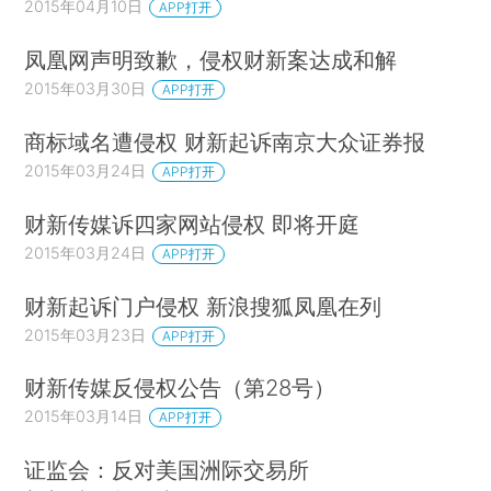
2015年04月10日
APP打开
限于一次性许可使用。在数字环境下报刊要对作品
凤凰网声明致歉，侵权财新案达成和解
以不同方式多次使用，订立书面合同就成为必要，
2015年03月30日
APP打开
这是报刊约稿用稿程序的一个重大变化。这也适用
于首次发表作品的网站。问题是如何实施。
商标域名遭侵权 财新起诉南京大众证券报
2015年03月24日
APP打开
对于与报刊保持较长时间供稿关系的专栏作
者，订立这样的合同是一种可行的办法。《通知》
财新传媒诉四家网站侵权 即将开庭
根据《著作权法》规定所罗列的权利种类、专有许
2015年03月24日
APP打开
可还是非专有许可等等项目，都是可以协商的。有
财新起诉门户侵权 新浪搜狐凤凰在列
一点必须明确，就是提高稿酬。现行稿酬都是按照
2015年03月23日
APP打开
一次性使用支付的，报刊再把作品提供给第三方使
用获利，不分配一点给作者，恐怕说不过去。
财新传媒反侵权公告（第28号）
2015年03月14日
APP打开
对于偶然投稿、约稿的作者，这样做有点难。
特别是报纸，由于作品的时效性，作者和报纸单位
证监会：反对美国洲际交易所