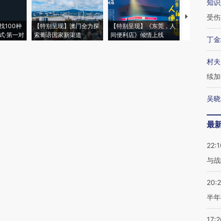
知识
受伤
【推广】走
找100种
【特别呈现】澳门全力探
【特别呈现】《东莞，人
会，让数智科
式·第一对
索葡语国家新渠道
间便利店》倾情上线
业
丁金
村夫
续加
吴晓
最
22:1
与战
20:
半年
17:2