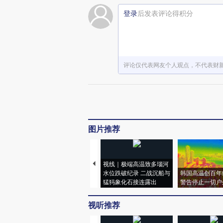
登录
后发表评论得积分
评论仅代表网友个人观点，不代表财
图片推荐
视线｜极端高温致多瑙河
水位跌破纪录 二战沉船与
韩国高温创百年
猛犸象化石接连露出
警告停止一切户
视听推荐