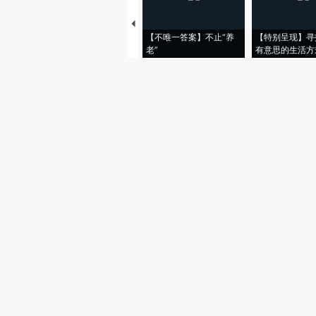
【不唯一答案】不止“养
【特别呈现】寻
老”
有意思的生活方