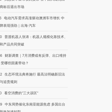
商标后退出市场
6
电动汽车需求高涨驱动澳洲车市增长 中
牌表现强劲｜出海·汽车
00
普渡机器人张涛：机器人规模化靠技术、
和产品共同突破
56
财新调查｜7月消费或有反弹、出口维持
 受哪些因素带动？
42
生态环境法典将施行 最高法明确新旧法
与追责规则
0
看空消费的“三大误区”
59
中东局势催化东南亚能源焦虑 多国出台
新政加速转型