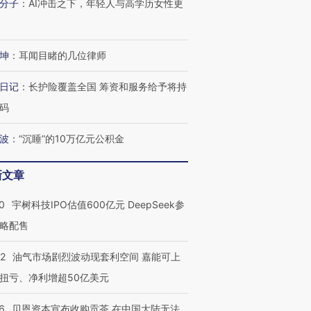
分子
：
AI冲击之下，年轻人与高学历女性更
进第四届链博
【商旅对话】华住集团
技“链”接产
【特别呈现】寻找100种
CFO：不靠规模取胜，华
【特别呈
有意思的生活方式·第三对
住三大增长引擎是什么？
有意思的
坤
：
耳闻目睹的几位律师
日记
：
长护险覆盖全国 筹资和服务给予将持
码
波
：
“沉睡”的10万亿元公积金
新文章
0
宇树科技IPO估值600亿元 DeepSeek参
略配售
22
油气市场剧烈波动现套利空间 嘉能可上
扭亏、净利增超50亿美元
6
贝恩资本宣布收购贡茶 在中国大陆无法