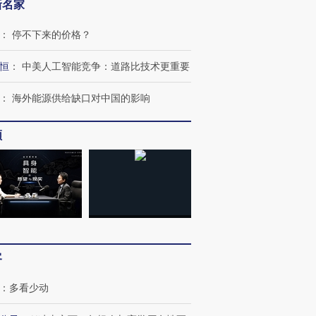
新名家
：
停不下来的价格？
恒
：
中美人工智能竞争：道路比技术更重要
：
海外能源供给缺口对中国的影响
频
OX的吸金
马航飞行员跨国走私7万
视线｜被称为“蟑螂”的印
让中产们甘
粒摇头丸 尿检体内含3种
度Z世代 用街头抗争将教
秘鲁纳斯
客
”？
毒品
育部长拱下台
13人遇难
：
多看少动