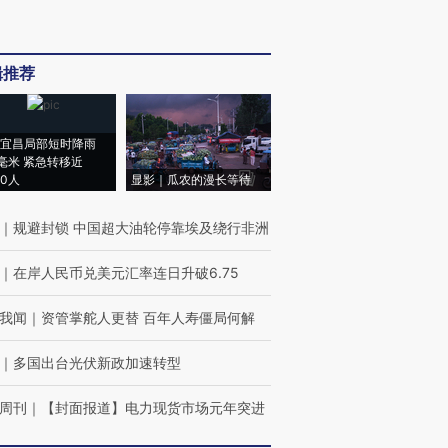
辑推荐
宜昌局部短时降雨
8毫米 紧急转移近
00人
显影｜瓜农的漫长等待
｜
规避封锁 中国超大油轮停靠埃及绕行非洲
｜
在岸人民币兑美元汇率连日升破6.75
我闻
｜
资管掌舵人更替 百年人寿僵局何解
｜
多国出台光伏新政加速转型
周刊
｜
【封面报道】电力现货市场元年突进