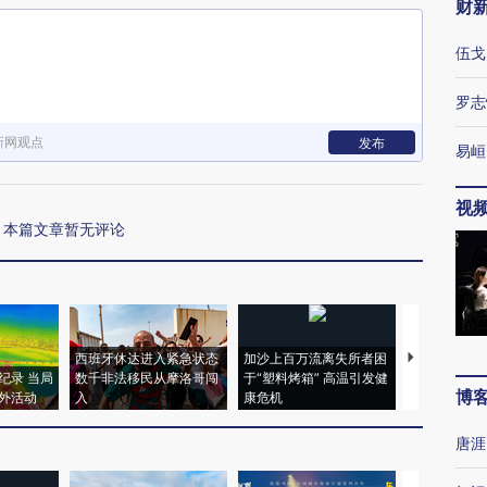
财
伍戈
罗志
新网观点
发布
易峘
视
本篇文章暂无评论
西班牙休达进入紧急状态
加沙上百万流离失所者困
视线｜HYR
纪录 当局
数千非法移民从摩洛哥闯
于“塑料烤箱” 高温引发健
术：是什么
博
外活动
入
康危机
心“花钱找虐
唐涯