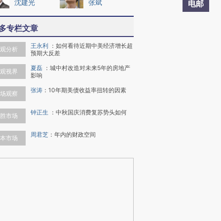
沈建光
张斌
电邮
多专栏文章
王永利
：
如何看待近期中美经济增长超
观分析
预期大反差
夏磊
：
城中村改造对未来5年的房地产
观视界
影响
张涛
：
10年期美债收益率扭转的因素
场观察
钟正生
：
中秋国庆消费复苏势头如何
胜市场
周君芝
：
年内的财政空间
本市场