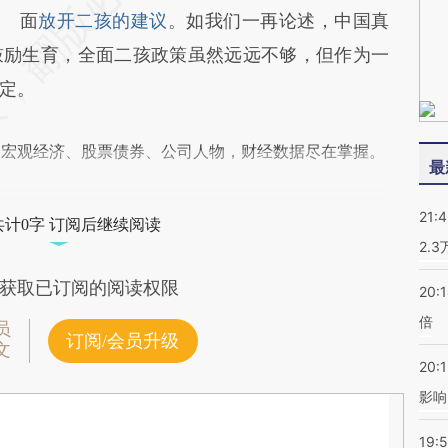
面
放开二孩的建议
。如我们一再论述，中国真
鼓励生育，全面二孩政策虽然远远不够，但作为一
定。
阅宏观经济、股票债券、公司人物，财经数据尽在掌握。
最
21:
共计0字 订阅后继续阅读
2.
获取已订阅的阅读权限
20:
倍
员
订阅/会员升级
文
20:1
影响
19:5