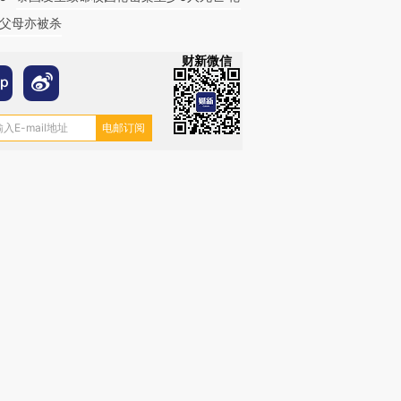
父母亦被杀
财新微信
跨国走私7万
视线｜被称为“蟑螂”的印
视线｜“入侵”还是“人道危
检体内含3种
度Z世代 用街头抗争将教
机”？难民潮撕裂西班牙
秘鲁纳斯
育部长拱下台
飞地休达
13人遇难