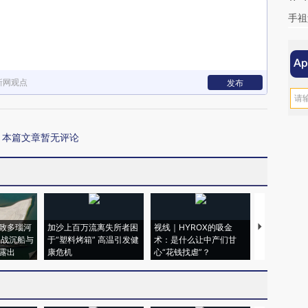
手祖
新网观点
发布
本篇文章暂无评论
致多瑙河
加沙上百万流离失所者困
视线｜HYROX的吸金
马航飞行员
二战沉船与
于“塑料烤箱” 高温引发健
术：是什么让中产们甘
粒摇头丸 尿
露出
康危机
心“花钱找虐”？
毒品