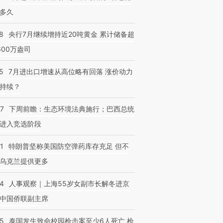
多久
8
央行7月继续增持近20吨黄金 累计储备超
600万盎司
5
7月进出口增速从高位略有回落 涨价动力
持续？
07
下周前瞻：生态环境法典施行；巴西总统
进入竞选阶段
1
特朗普坚称美国防空弹药库存充足 但不
乌克兰提供更多
24
人事观察｜上海55岁女副市长解冬进京
中国侨联副主席
45
泰国发生致命校园枪击案至少6人死亡 枪