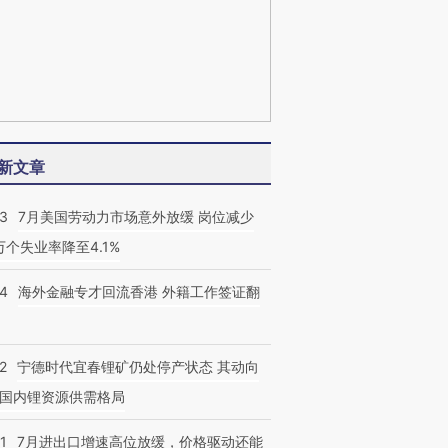
新文章
43
7月美国劳动力市场意外放缓 岗位减少
3万个失业率降至4.1%
14
海外金融专才回流香港 外籍工作签证翻
2
宁德时代宜春锂矿仍处停产状态 其动向
国内锂资源供需格局
1
7月进出口增速高位放缓，价格驱动还能