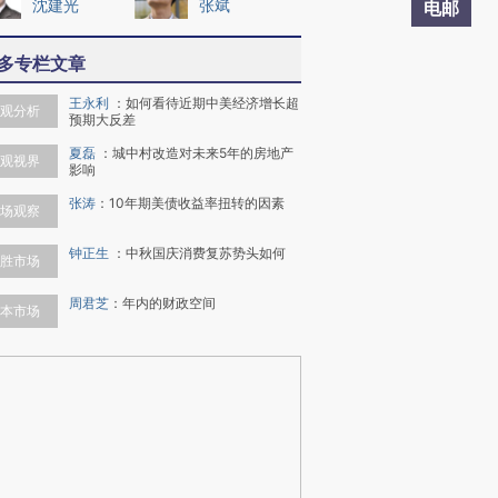
沈建光
张斌
电邮
多专栏文章
王永利
：
如何看待近期中美经济增长超
观分析
预期大反差
夏磊
：
城中村改造对未来5年的房地产
观视界
影响
张涛
：
10年期美债收益率扭转的因素
场观察
钟正生
：
中秋国庆消费复苏势头如何
胜市场
周君芝
：
年内的财政空间
本市场