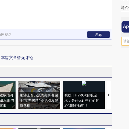
能否
新网观点
发布
本篇文章暂无评论
致多瑙河
加沙上百万流离失所者困
视线｜HYROX的吸金
马航飞行员
二战沉船与
于“塑料烤箱” 高温引发健
术：是什么让中产们甘
粒摇头丸 尿
露出
康危机
心“花钱找虐”？
毒品