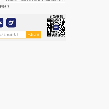
持续？
财新微信
跨国走私7万
视线｜被称为“蟑螂”的印
视线｜“入侵”还是“人道危
检体内含3种
度Z世代 用街头抗争将教
机”？难民潮撕裂西班牙
秘鲁纳斯
育部长拱下台
飞地休达
13人遇难