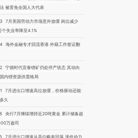
法 被罢免全国人大代表
43
7月美国劳动力市场意外放缓 岗位减少
3万个失业率降至4.1%
14
海外金融专才回流香港 外籍工作签证翻
2
宁德时代宜春锂矿仍处停产状态 其动向
国内锂资源供需格局
1
7月进出口增速高位放缓，价格驱动还能
多久
8
央行7月继续增持近20吨黄金 累计储备超
600万盎司
5
7月进出口增速从高位略有回落 涨价动力