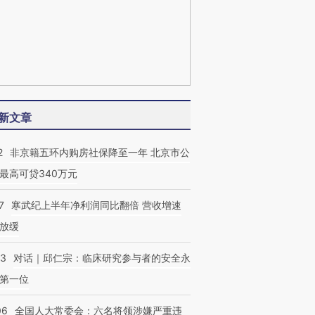
新文章
2
非京籍五环内购房社保降至一年 北京市公
最高可贷340万元
7
寒武纪上半年净利润同比翻倍 营收增速
放缓
53
对话｜邱仁宗：临床研究参与者的安全永
第一位
06
全国人大常委会：六名将领涉嫌严重违