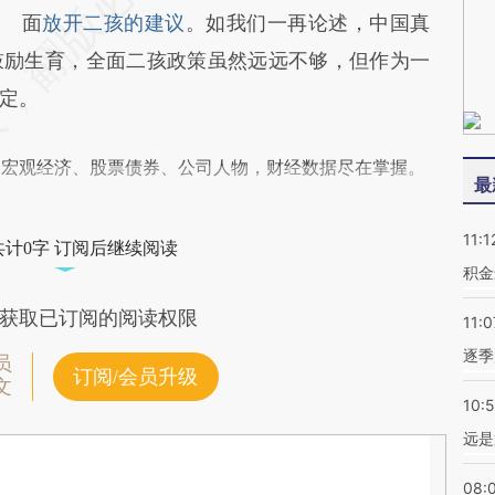
面
放开二孩的建议
。如我们一再论述，中国真
鼓励生育，全面二孩政策虽然远远不够，但作为一
定。
阅宏观经济、股票债券、公司人物，财经数据尽在掌握。
最
11:1
共计0字 订阅后继续阅读
积金
获取已订阅的阅读权限
11:0
逐季
员
订阅/会员升级
文
10:
远是
08: