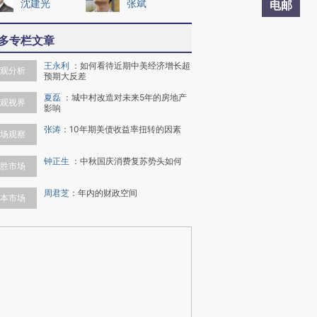
沈建光
张斌
电邮
多专栏文章
王永利
：
如何看待近期中美经济增长超
观分析
预期大反差
夏磊
：
城中村改造对未来5年的房地产
观视界
影响
张涛
：
10年期美债收益率扭转的因素
场观察
钟正生
：
中秋国庆消费复苏势头如何
胜市场
周君芝
：
年内的财政空间
本市场