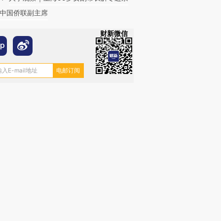
中国侨联副主席
财新微信
跨国走私7万
视线｜被称为“蟑螂”的印
视线｜“入侵”还是“人道危
检体内含3种
度Z世代 用街头抗争将教
机”？难民潮撕裂西班牙
秘鲁纳斯
育部长拱下台
飞地休达
13人遇难