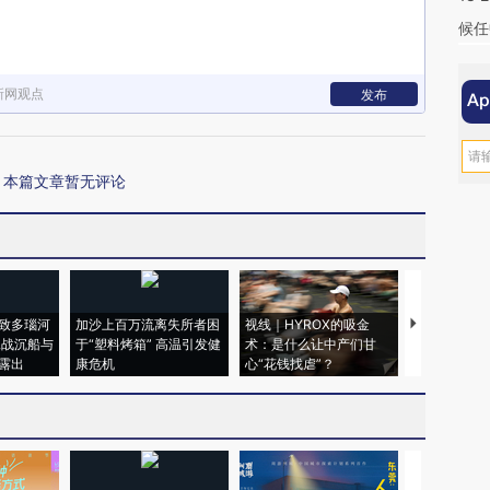
候任
新网观点
发布
本篇文章暂无评论
致多瑙河
加沙上百万流离失所者困
视线｜HYROX的吸金
马航飞行员
二战沉船与
于“塑料烤箱” 高温引发健
术：是什么让中产们甘
粒摇头丸 尿
露出
康危机
心“花钱找虐”？
毒品