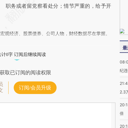
职务或者留党察看处分；情节严重的，给予开
阅宏观经济、股票债券、公司人物，财经数据尽在掌握。
最
共计0字 订阅后继续阅读
08:
纪违
获取已订阅的阅读权限
21:
员
订阅/会员升级
文
2.
20:
倍
20:1