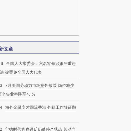
新文章
06
全国人大常委会：六名将领涉嫌严重违
法 被罢免全国人大代表
43
7月美国劳动力市场意外放缓 岗位减少
3万个失业率降至4.1%
14
海外金融专才回流香港 外籍工作签证翻
2
宁德时代宜春锂矿仍处停产状态 其动向