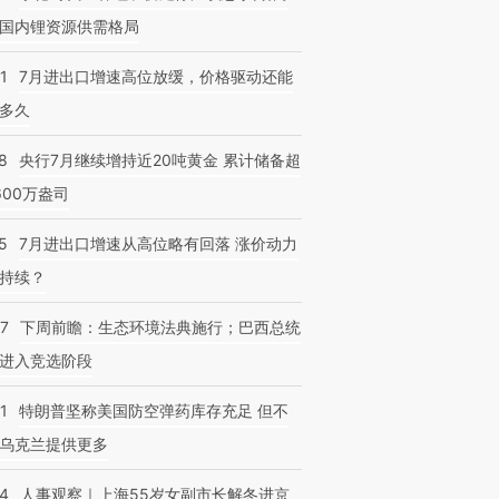
国内锂资源供需格局
1
7月进出口增速高位放缓，价格驱动还能
多久
8
央行7月继续增持近20吨黄金 累计储备超
600万盎司
5
7月进出口增速从高位略有回落 涨价动力
持续？
07
下周前瞻：生态环境法典施行；巴西总统
进入竞选阶段
1
特朗普坚称美国防空弹药库存充足 但不
乌克兰提供更多
24
人事观察｜上海55岁女副市长解冬进京