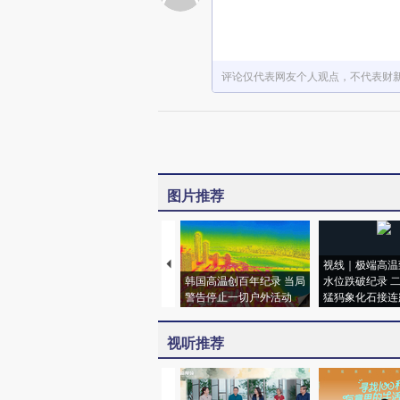
评论仅代表网友个人观点，不代表财
图片推荐
视线｜极端高温
韩国高温创百年纪录 当局
水位跌破纪录 
警告停止一切户外活动
猛犸象化石接连
视听推荐