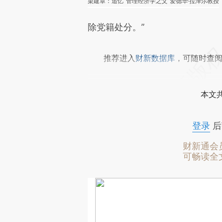
梁建章：追忆“管理经济学之父”爱德华·拉泽尔教授
除党籍处分。”
推荐进入
财新数据库
，可随时查
本文
登录
后
财新通会
可畅读全