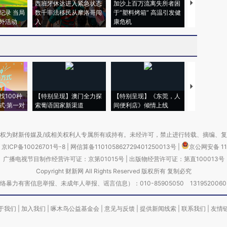
西班牙休达进入紧急状态
加沙上百万流离失所者困
视线｜HYR
纪录 当局
数千非法移民从摩洛哥闯
于“塑料烤箱” 高温引发健
术：是什么
外活动
入
康危机
心“花钱找虐
【推广】走
找100种
【特别呈现】澳门全力探
【特别呈现】《东莞，人
会，让数智科
式·第一对
索葡语国家新渠道
间便利店》倾情上线
业
权为财新传媒及/或相关权利人专属所有或持有。未经许可，禁止进行转载、摘编、
京ICP备10026701号-8
|
网信算备110105862729401250013号
|
京公网安备 11
广播电视节目制作经营许可证：京第01015号
|
出版物经营许可证：第直100013号
Copyright 财新网 All Rights Reserved 版权所有 复制必究
害信息举报、未成年人举报、谣言信息）：010-85905050 13195200605 举报邮
于我们
|
加入我们
|
啄木鸟公益基金会
|
意见与反馈
|
提供新闻线索
|
联系我们
|
友情