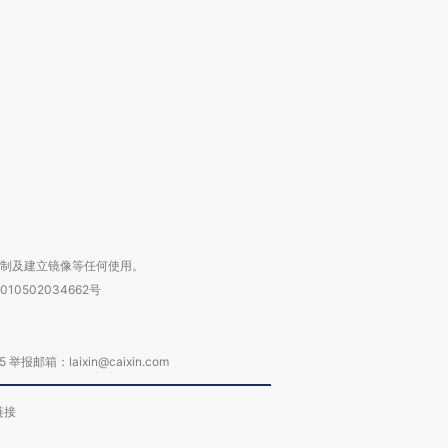
OX的吸金
马航飞行员跨国走私7万
视线｜被称为“蟑螂”的印
让中产们甘
粒摇头丸 尿检体内含3种
度Z世代 用街头抗争将教
秘鲁纳斯
”？
毒品
育部长拱下台
13人遇难
进第四届链博
【商旅对话】华住集团
技“链”接产
【特别呈现】寻找100种
CFO：不靠规模取胜，华
【特别呈
有意思的生活方式·第三对
住三大增长引擎是什么？
有意思的
复制及建立镜像等任何使用。
010502034662号
箱：laixin@caixin.com
链接