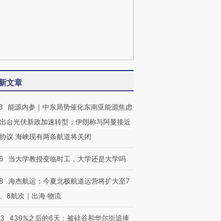
新文章
3
能源内参｜中东局势催化东南亚能源焦虑
出台光伏新政加速转型；伊朗称与阿曼接近
协议 海峡现有两条航道将关闭
6
当大学教授变临时工，大学还是大学吗
8
海杰航运：今夏北极航道运营将扩大至7
、8航次｜出海·物流
53
439%之后的6天：被硅谷和华尔街追捧