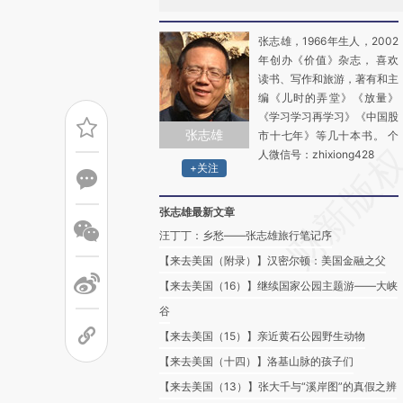
张志雄，1966年生人，2002
年创办《价值》杂志， 喜欢
读书、写作和旅游，著有和主
编《儿时的弄堂》《放量》
《学习学习再学习》《中国股
张志雄
市十七年》等几十本书。 个
人微信号：zhixiong428
+关注
张志雄最新文章
汪丁丁：乡愁——张志雄旅行笔记序
【来去美国（附录）】汉密尔顿：美国金融之父
【来去美国（16）】继续国家公园主题游——大峡
谷
【来去美国（15）】亲近黄石公园野生动物
【来去美国（十四）】洛基山脉的孩子们
【来去美国（13）】张大千与“溪岸图”的真假之辨