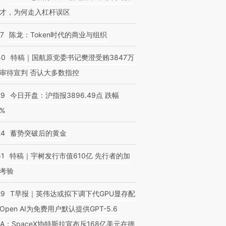
才，为何走入杠杆误区
07
陈龙：Token时代的商业与组织
50
特稿｜国航原党委书记樊澄受贿3847万
审待宣判 否认大多数指控
29
今日开盘：沪指报3896.49点 跌幅
0%
24
蓄势突破后的黄金
51
特稿｜宇树发行市值610亿 先行者的加
考验
29
T早报｜英伟达或拟下调下代GPU显存配
Open AI为免费用户默认提供GPT-5.6
NA；SpaceX协特斯拉宣布斥168亿美元在德