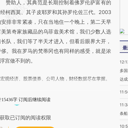
赞助人，其典范是长期控制着佛罗伦萨富有的
经柯西莫、其子皮耶罗和其孙罗伦佐三代。2003
的安排非常紧凑，只在当地住一个晚上，第二天早
有美第奇家族藏品的乌菲兹美术馆，我们少数人选
着长队，我们等了半天才进入，但看后眼界大开，
最
奢侈。我在罗马的梵蒂冈也有同样的感受，就是浓
浮宫做不到的。
12:1
多国
阅宏观经济、股票债券、公司人物，财经数据尽在掌握。
达成
11:5
15436字 订阅后继续阅读
11:3
条船
获取已订阅的阅读权限
10: