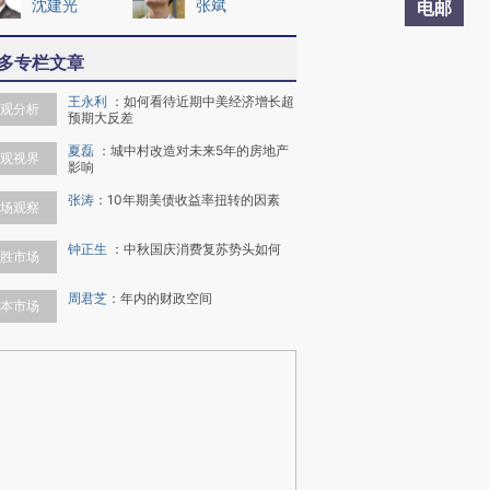
沈建光
张斌
电邮
多专栏文章
王永利
：
如何看待近期中美经济增长超
观分析
预期大反差
夏磊
：
城中村改造对未来5年的房地产
观视界
影响
张涛
：
10年期美债收益率扭转的因素
场观察
钟正生
：
中秋国庆消费复苏势头如何
胜市场
周君芝
：
年内的财政空间
本市场