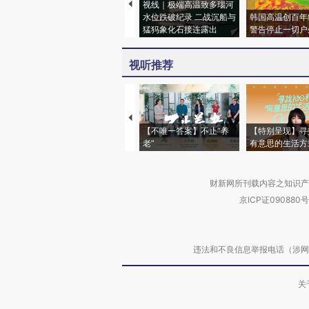
视线｜极端高温致多瑙河
水位跌破纪录 二战沉船与
韩国高温创百年
猛犸象化石接连露出
警告停止一切户
视听推荐
【不唯一答案】不止“养
【特别呈现】寻
老”
有意思的生活方
财新网所刊载内容之知识产
京ICP证090880号
违法和不良信息举报电话（涉网络暴力有
关