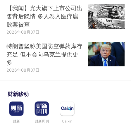
【我闻】光大旗下上市公司出
售背后隐情 多人卷入医疗腐
败案被查
2026年08月07日
特朗普坚称美国防空弹药库存
充足 但不会向乌克兰提供更
多
2026年08月07日
财新移动
财新
财新周刊
Caixin