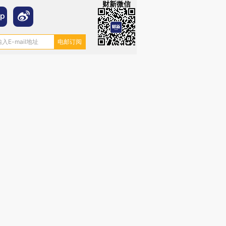
财新微信
跨国走私7万
视线｜被称为“蟑螂”的印
视线｜“入侵”还是“人道危
检体内含3种
度Z世代 用街头抗争将教
机”？难民潮撕裂西班牙
秘鲁纳斯
育部长拱下台
飞地休达
13人遇难
进第四届链博
【商旅对话】华住集团