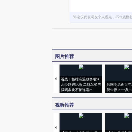
评论仅代表网友个人观点，不代表财
图片推荐
视线｜极端高温致多瑙河
水位跌破纪录 二战沉船与
韩国高温创百年
猛犸象化石接连露出
警告停止一切户
视听推荐