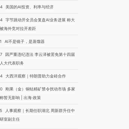
44
美国的AI投资、利率与经济
44
字节跳动开全员会复盘AI业务进展 称大
被海外竞对拉开差距
1
AI不是镜子，是蒸馏器
07
因严重违纪违法 李云泽被罢免第十四届
人大代表职务
44
大西洋观察｜特朗普助力金砖合作
40
刚果（金）铜钴精矿禁令扰动市场 多家
称暂无影响 | 出海·政策
25
人事观察｜长期任职湖北 周新群升任中
研室副主任