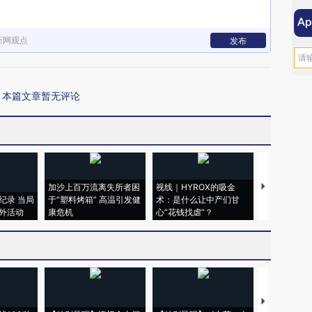
新网观点
发布
本篇文章暂无评论
加沙上百万流离失所者困
视线｜HYROX的吸金
马航飞行员
纪录 当局
于“塑料烤箱” 高温引发健
术：是什么让中产们甘
粒摇头丸 尿
外活动
康危机
心“花钱找虐”？
毒品
【推广】走