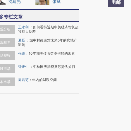
沈建光
张斌
电邮
多专栏文章
王永利
：
如何看待近期中美经济增长超
观分析
预期大反差
夏磊
：
城中村改造对未来5年的房地产
观视界
影响
张涛
：
10年期美债收益率扭转的因素
场观察
钟正生
：
中秋国庆消费复苏势头如何
胜市场
周君芝
：
年内的财政空间
本市场