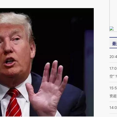
最
20:
17:
空”
15:
资超
14: