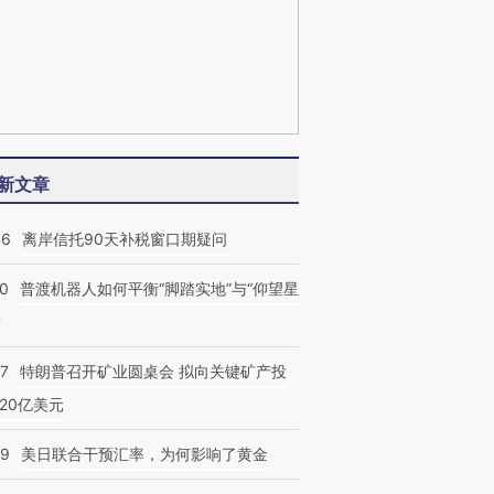
新文章
46
离岸信托90天补税窗口期疑问
00
普渡机器人如何平衡“脚踏实地”与“仰望星
？
57
特朗普召开矿业圆桌会 拟向关键矿产投
20亿美元
09
美日联合干预汇率，为何影响了黄金