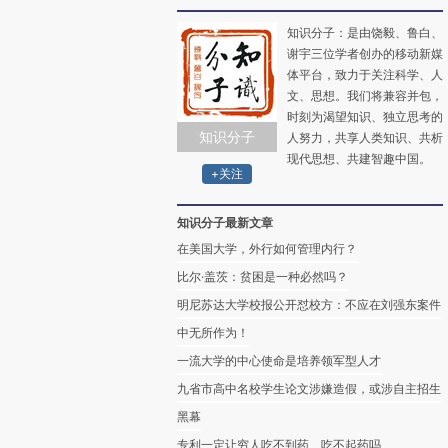
知识分子：是由饶毅、鲁白、
谢宇三位学者创办的移动新媒
体平台，致力于关注科学、人
文、思想。我们将兼容并包，
时刻为渴望知识、独立思考的
知识分子
人努力，共享人类知识、共析
现代思想、共建智趣中国。
+关注
知识分子最新文章
在美国大学，外行如何管理内行？
比尔·盖茨：贫困是一种必然吗？
明尼苏达大学校报公开怼校方：不应在刘强东案件
中无所作为！
一流大学的中心使命是培养领军型人才
九省市高中名校学生论文涉嫌造假，或涉自主招生
黑幕
专利一定让穷人吃不到药、吃不起药吗