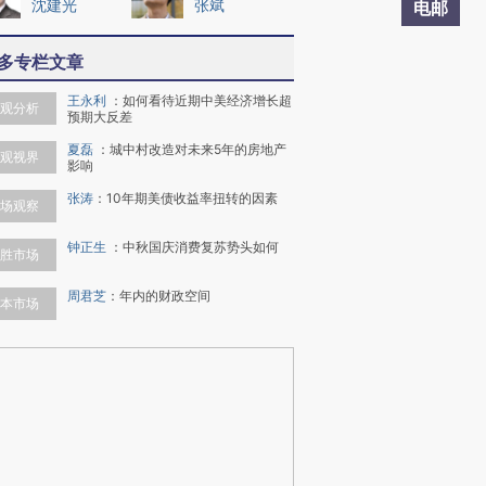
沈建光
张斌
电邮
多专栏文章
王永利
：
如何看待近期中美经济增长超
观分析
预期大反差
夏磊
：
城中村改造对未来5年的房地产
观视界
影响
张涛
：
10年期美债收益率扭转的因素
场观察
钟正生
：
中秋国庆消费复苏势头如何
胜市场
周君芝
：
年内的财政空间
本市场