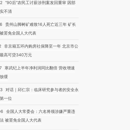
32
“90后”农民工讨薪涉刑案发回重审 因部
实不清
36
贵州山脚树矿难致16人死亡近三年 矿长
被罢免全国人大代表
2
非京籍五环内购房社保降至一年 北京市公
最高可贷340万元
7
寒武纪上半年净利润同比翻倍 营收增速
放缓
53
对话｜邱仁宗：临床研究参与者的安全永
第一位
06
全国人大常委会：六名将领涉嫌严重违
法 被罢免全国人大代表