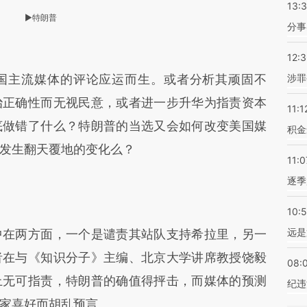
13:
►特朗普
分事
12:
主流媒体的评论应运而生。或者分析其顽固不
涉罪
治正确性而无视民意，或者进一步升华为指责资本
11:1
底做错了什么？特朗普的当选又会如何改变美国媒
积金
发生翻天覆地的变化么？
11:0
逐季
10:
远是
在两方面，一个是谴责其站队支持希拉里，另一
者在与《知识分子》主编、北京大学讲席教授饶毅
08:
上无可指责，特朗普的确值得抨击，而媒体的预测
纪违
家喜好而胡乱预言。