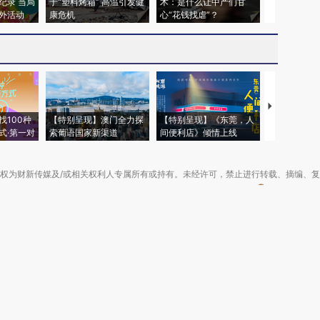
纪录 当局
于“塑料烤箱” 高温引发健
术：是什么让中产们甘
粒摇头丸 尿
外活动
康危机
心“花钱找虐”？
毒品
【推广】走
找100种
【特别呈现】澳门全力探
【特别呈现】《东莞，人
会，让数智科
式·第一对
索葡语国家新渠道
间便利店》倾情上线
业
权为财新传媒及/或相关权利人专属所有或持有。未经许可，禁止进行转载、摘编、
京ICP备10026701号-8
|
网信算备110105862729401250013号
|
京公网安备 11
广播电视节目制作经营许可证：京第01015号
|
出版物经营许可证：第直100013号
Copyright 财新网 All Rights Reserved 版权所有 复制必究
害信息举报、未成年人举报、谣言信息）：010-85905050 13195200605 举报邮
于我们
|
加入我们
|
啄木鸟公益基金会
|
意见与反馈
|
提供新闻线索
|
联系我们
|
友情