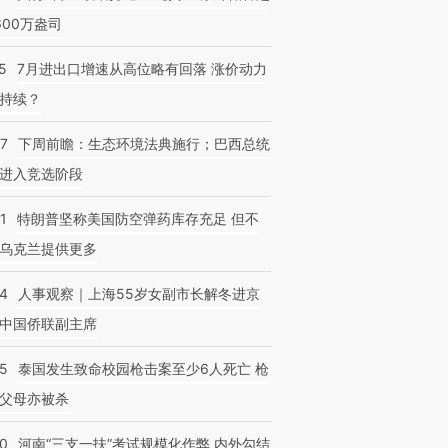
600万盎司
5
7月进出口增速从高位略有回落 涨价动力
持续？
07
下周前瞻：生态环境法典施行；巴西总统
进入竞选阶段
1
特朗普坚称美国防空弹药库存充足 但不
乌克兰提供更多
24
人事观察｜上海55岁女副市长解冬进京
中国侨联副主席
45
泰国发生致命校园枪击案至少6人死亡 枪
父母亦被杀
40
河南“三支一扶”考试规模化作弊 内外勾结