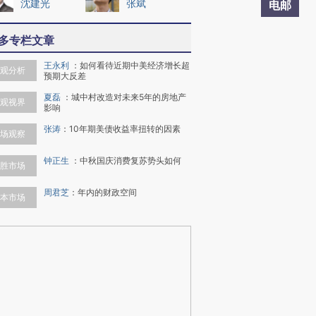
沈建光
张斌
电邮
多专栏文章
王永利
：
如何看待近期中美经济增长超
观分析
预期大反差
夏磊
：
城中村改造对未来5年的房地产
观视界
影响
张涛
：
10年期美债收益率扭转的因素
场观察
钟正生
：
中秋国庆消费复苏势头如何
胜市场
周君芝
：
年内的财政空间
本市场