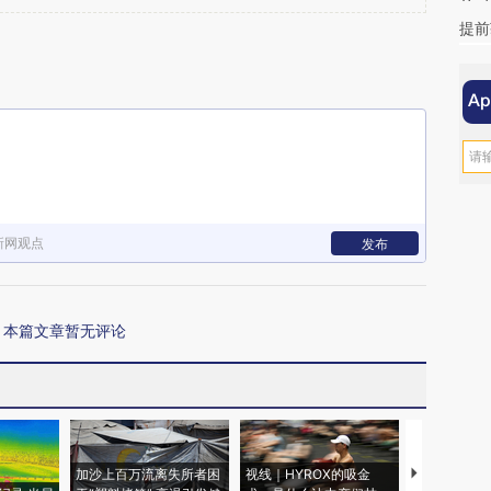
提前
新网观点
发布
本篇文章暂无评论
加沙上百万流离失所者困
视线｜HYROX的吸金
马航飞行员