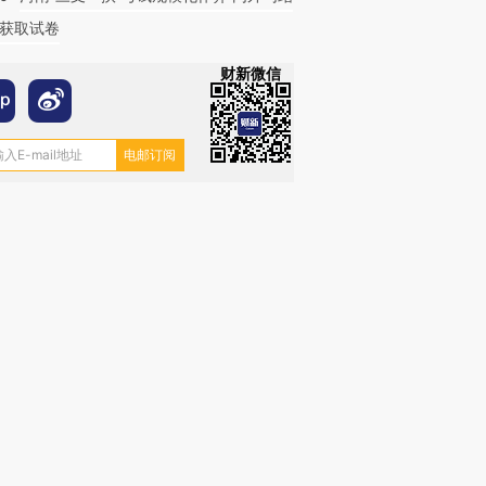
获取试卷
财新微信
跨国走私7万
视线｜被称为“蟑螂”的印
视线｜“入侵”还是“人道危