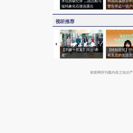
水位跌破纪录 二战沉船与
韩国高温创百年
猛犸象化石接连露出
警告停止一切户
视听推荐
【不唯一答案】不止“养
【特别呈现】寻
老”
有意思的生活方
财新网所刊载内容之知识产
京ICP证090880号
违法和不良信息举报电话（涉网络暴力有
关