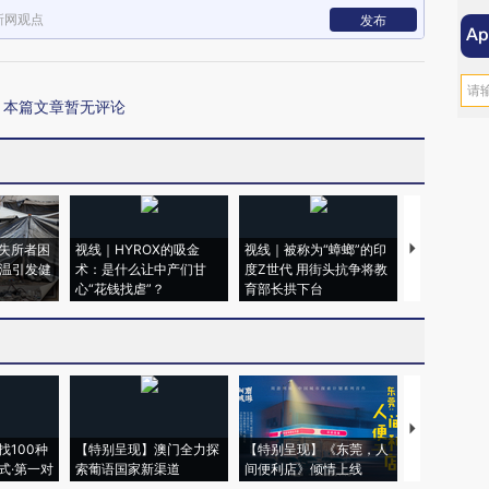
新网观点
发布
本篇文章暂无评论
失所者困
视线｜HYROX的吸金
视线｜被称为“蟑螂”的印
视线｜“入侵
高温引发健
术：是什么让中产们甘
度Z世代 用街头抗争将教
机”？难民潮
心“花钱找虐”？
育部长拱下台
飞地休达
【推广】走
找100种
【特别呈现】澳门全力探
【特别呈现】《东莞，人
会，让数智科
式·第一对
索葡语国家新渠道
间便利店》倾情上线
业