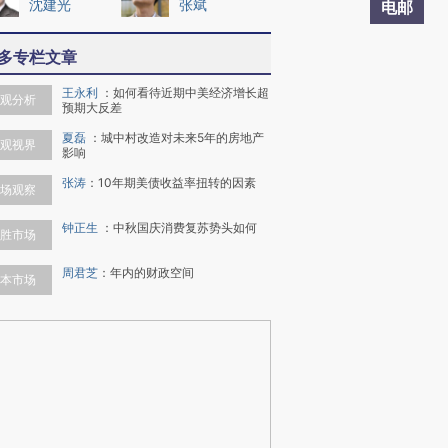
沈建光
张斌
电邮
多专栏文章
王永利
：
如何看待近期中美经济增长超
观分析
预期大反差
夏磊
：
城中村改造对未来5年的房地产
观视界
影响
张涛
：
10年期美债收益率扭转的因素
场观察
钟正生
：
中秋国庆消费复苏势头如何
胜市场
周君芝
：
年内的财政空间
本市场