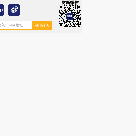
财新微信
”还是“人道危
湖北宜昌局部短时降雨
哈尔滨遭遇短时极端强降
撕裂西班牙
128毫米 紧急转移近
雨 3小时累计雨量超80毫
秘鲁纳斯
4000人
米
13人遇难
进第四届链博
【商旅对话】华住集团
技“链”接产
【特别呈现】寻找100种
CFO：不靠规模取胜，华
【特别呈
有意思的生活方式·第三对
住三大增长引擎是什么？
有意思的