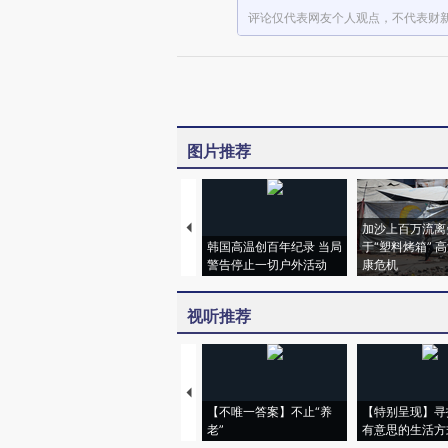
评论仅代表网友个人观点，不代表财
图片推荐
加沙上百万流离
韩国高温创百年纪录 当局
于“塑料烤箱” 
警告停止一切户外活动
康危机
视听推荐
【不唯一答案】不止“养
【特别呈现】寻
老”
有意思的生活方