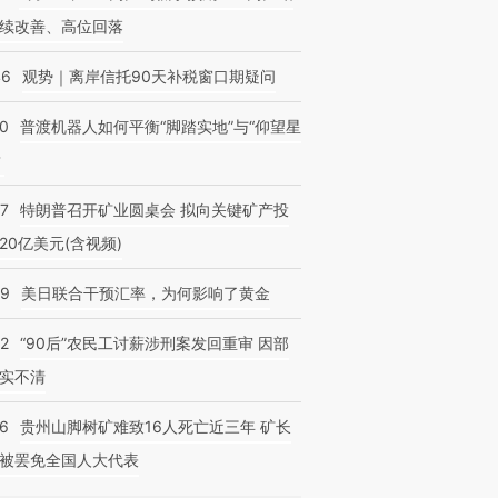
续改善、高位回落
46
观势｜离岸信托90天补税窗口期疑问
00
普渡机器人如何平衡“脚踏实地”与“仰望星
？
57
特朗普召开矿业圆桌会 拟向关键矿产投
20亿美元(含视频)
09
美日联合干预汇率，为何影响了黄金
32
“90后”农民工讨薪涉刑案发回重审 因部
实不清
36
贵州山脚树矿难致16人死亡近三年 矿长
被罢免全国人大代表