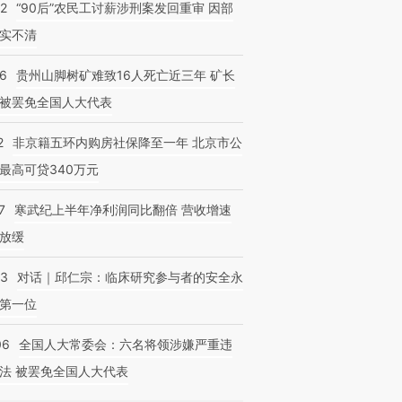
32
“90后”农民工讨薪涉刑案发回重审 因部
实不清
36
贵州山脚树矿难致16人死亡近三年 矿长
被罢免全国人大代表
2
非京籍五环内购房社保降至一年 北京市公
最高可贷340万元
7
寒武纪上半年净利润同比翻倍 营收增速
放缓
53
对话｜邱仁宗：临床研究参与者的安全永
第一位
06
全国人大常委会：六名将领涉嫌严重违
法 被罢免全国人大代表