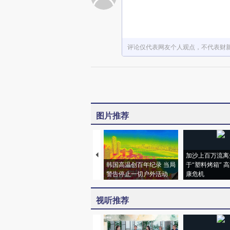
评论仅代表网友个人观点，不代表财
图片推荐
加沙上百万流离
韩国高温创百年纪录 当局
于“塑料烤箱” 
警告停止一切户外活动
康危机
视听推荐