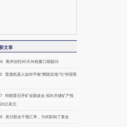
新文章
46
离岸信托90天补税窗口期疑问
00
普渡机器人如何平衡“脚踏实地”与“仰望星
？
57
特朗普召开矿业圆桌会 拟向关键矿产投
20亿美元
09
美日联合干预汇率，为何影响了黄金