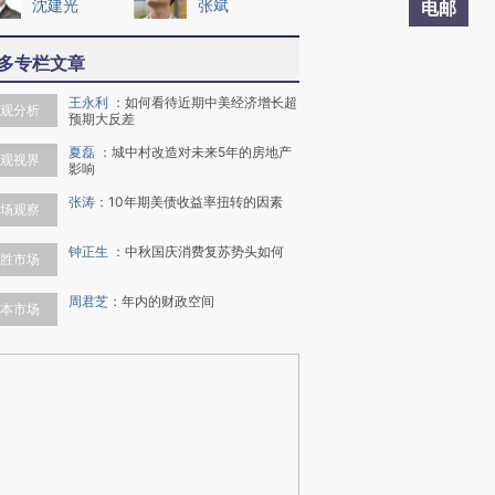
沈建光
张斌
电邮
多专栏文章
王永利
：
如何看待近期中美经济增长超
观分析
预期大反差
夏磊
：
城中村改造对未来5年的房地产
观视界
影响
张涛
：
10年期美债收益率扭转的因素
场观察
钟正生
：
中秋国庆消费复苏势头如何
胜市场
周君芝
：
年内的财政空间
本市场