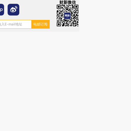
财新微信
”还是“人道危
湖北宜昌局部短时降雨
哈尔滨遭遇短时极端强降
撕裂西班牙
128毫米 紧急转移近
雨 3小时累计雨量超80毫
秘鲁纳斯
4000人
米
13人遇难