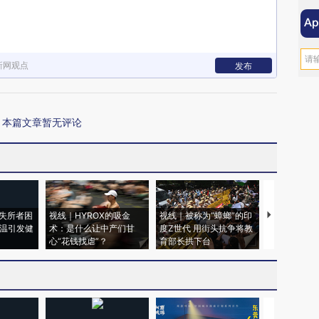
新网观点
发布
本篇文章暂无评论
失所者困
视线｜HYROX的吸金
视线｜被称为“蟑螂”的印
视线｜“入侵
高温引发健
术：是什么让中产们甘
度Z世代 用街头抗争将教
机”？难民潮
心“花钱找虐”？
育部长拱下台
飞地休达