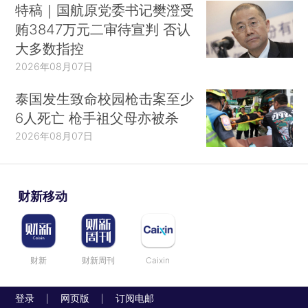
特稿｜国航原党委书记樊澄受
贿3847万元二审待宣判 否认
大多数指控
2026年08月07日
泰国发生致命校园枪击案至少
6人死亡 枪手祖父母亦被杀
2026年08月07日
财新移动
财新
财新周刊
Caixin
登录
网页版
订阅电邮
|
|