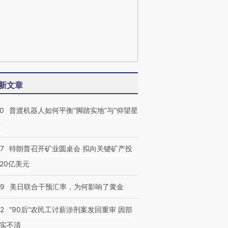
新文章
00
普渡机器人如何平衡“脚踏实地”与“仰望星
？
57
特朗普召开矿业圆桌会 拟向关键矿产投
20亿美元
09
美日联合干预汇率，为何影响了黄金
32
“90后”农民工讨薪涉刑案发回重审 因部
实不清