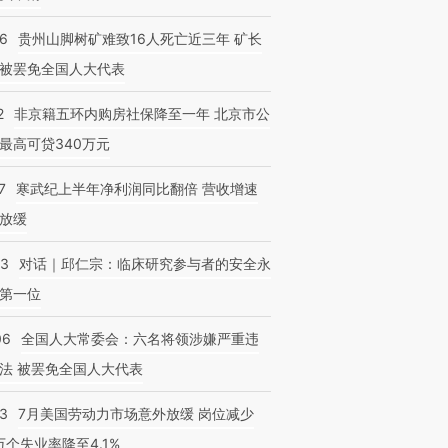
36
贵州山脚树矿难致16人死亡近三年 矿长
被罢免全国人大代表
2
非京籍五环内购房社保降至一年 北京市公
最高可贷340万元
7
寒武纪上半年净利润同比翻倍 营收增速
放缓
53
对话｜邱仁宗：临床研究参与者的安全永
第一位
06
全国人大常委会：六名将领涉嫌严重违
法 被罢免全国人大代表
43
7月美国劳动力市场意外放缓 岗位减少
3万个失业率降至4.1%