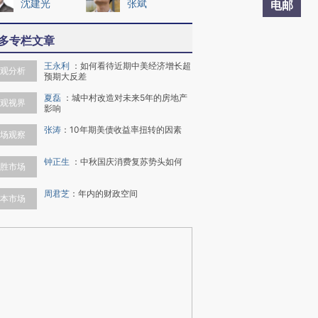
沈建光
张斌
电邮
多专栏文章
王永利
：
如何看待近期中美经济增长超
观分析
预期大反差
夏磊
：
城中村改造对未来5年的房地产
观视界
影响
张涛
：
10年期美债收益率扭转的因素
场观察
钟正生
：
中秋国庆消费复苏势头如何
胜市场
周君芝
：
年内的财政空间
本市场