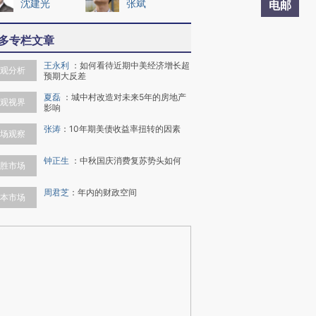
沈建光
张斌
电邮
多专栏文章
王永利
：
如何看待近期中美经济增长超
观分析
预期大反差
夏磊
：
城中村改造对未来5年的房地产
观视界
影响
张涛
：
10年期美债收益率扭转的因素
场观察
钟正生
：
中秋国庆消费复苏势头如何
胜市场
周君芝
：
年内的财政空间
本市场