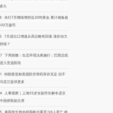
多久
8
央行7月继续增持近20吨黄金 累计储备超
600万盎司
5
7月进出口增速从高位略有回落 涨价动力
持续？
07
下周前瞻：生态环境法典施行；巴西总统
进入竞选阶段
1
特朗普坚称美国防空弹药库存充足 但不
乌克兰提供更多
24
人事观察｜上海55岁女副市长解冬进京
中国侨联副主席
45
泰国发生致命校园枪击案至少6人死亡 枪