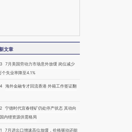
新文章
43
7月美国劳动力市场意外放缓 岗位减少
3万个失业率降至4.1%
14
海外金融专才回流香港 外籍工作签证翻
2
宁德时代宜春锂矿仍处停产状态 其动向
国内锂资源供需格局
1
7月进出口增速高位放缓，价格驱动还能