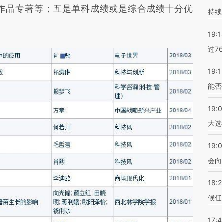
作品专著等；五是单科成绩或是综合成绩十分优
持续
19:1
过7
19:1
能否
19:
大选
19:0
会向
18:
候任
17: