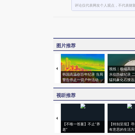
评论仅代表网友个人观点，不代表财
图片推荐
视线｜极端高温
韩国高温创百年纪录 当局
水位跌破纪录 
警告停止一切户外活动
猛犸象化石接连
视听推荐
【不唯一答案】不止“养
【特别呈现】寻
老”
有意思的生活方