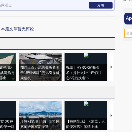
新网观点
发布
本篇文章暂无评论
致多瑙河
加沙上百万流离失所者困
视线｜HYROX的吸金
马航飞行员
二战沉船与
于“塑料烤箱” 高温引发健
术：是什么让中产们甘
粒摇头丸 尿
露出
康危机
心“花钱找虐”？
毒品
【推广】走
找100种
【特别呈现】澳门全力探
【特别呈现】《东莞，人
会，让数智科
式·第一对
索葡语国家新渠道
间便利店》倾情上线
业