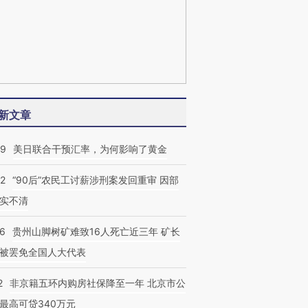
新文章
09
美日联合干预汇率，为何影响了黄金
32
“90后”农民工讨薪涉刑案发回重审 因部
实不清
36
贵州山脚树矿难致16人死亡近三年 矿长
被罢免全国人大代表
2
非京籍五环内购房社保降至一年 北京市公
最高可贷340万元