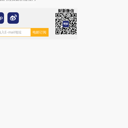
财新微信
跨国走私7万
视线｜被称为“蟑螂”的印
视线｜“入侵”还是“人道危
检体内含3种
度Z世代 用街头抗争将教
机”？难民潮撕裂西班牙
秘鲁纳斯
育部长拱下台
飞地休达
13人遇难
进第四届链博
【商旅对话】华住集团
技“链”接产
【特别呈现】寻找100种
CFO：不靠规模取胜，华
【特别呈
有意思的生活方式·第三对
住三大增长引擎是什么？
有意思的