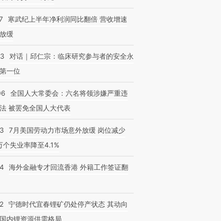
7
寒武纪上半年净利润同比翻倍 营收增速
放缓
53
对话｜邱仁宗：临床研究参与者的安全永
第一位
06
全国人大常委会：六名将领涉嫌严重违
法 被罢免全国人大代表
43
7月美国劳动力市场意外放缓 岗位减少
3万个失业率降至4.1%
14
海外金融专才回流香港 外籍工作签证翻
2
宁德时代宜春锂矿仍处停产状态 其动向
国内锂资源供需格局