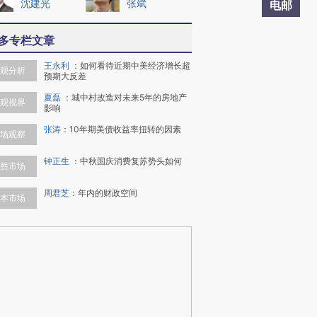
沈建光
张斌
电邮
多专栏文章
王永利
：
如何看待近期中美经济增长超
观分析
预期大反差
夏磊
：
城中村改造对未来5年的房地产
观视界
影响
张涛
：
10年期美债收益率扭转的因素
场观察
钟正生
：
中秋国庆消费复苏势头如何
胜市场
周君芝
：
年内的财政空间
本市场