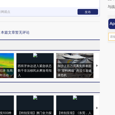
与战
新网观点
发布
本篇文章暂无评论
西班牙休达进入紧急状态
加沙上百万流离失所者困
视线｜HYR
纪录 当局
数千非法移民从摩洛哥闯
于“塑料烤箱” 高温引发健
术：是什么
外活动
入
康危机
心“花钱找虐
【推广】走
找100种
【特别呈现】澳门全力探
【特别呈现】《东莞，人
会，让数智科