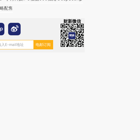
略配售
财新微信
OX的吸金
马航飞行员跨国走私7万
视线｜被称为“蟑螂”的印
让中产们甘
粒摇头丸 尿检体内含3种
度Z世代 用街头抗争将教
秘鲁纳斯
”？
毒品
育部长拱下台
13人遇难
进第四届链博
【商旅对话】华住集团
技“链”接产
【特别呈现】寻找100种
CFO：不靠规模取胜，华
【特别呈