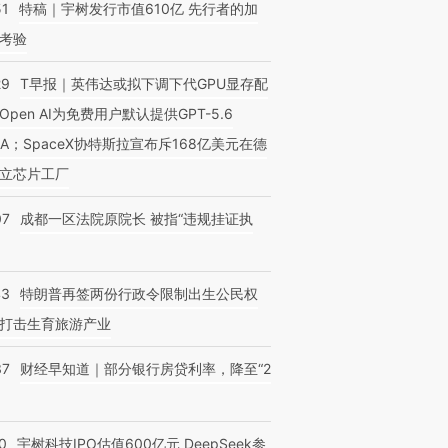
51
特稿｜宇树发行市值610亿 先行者的加
考验
29
T早报｜英伟达或拟下调下代GPU显存配
Open AI为免费用户默认提供GPT-5.6
NA；SpaceX协特斯拉宣布斥168亿美元在德
立芯片工厂
07
成都一区法院原院长 被指“违规挂证执
43
特朗普再签两份行政令限制出生公民权
打击生育旅游产业
37
财经早知道｜部分银行房贷利率，降至“2
0
宇树科技IPO估值600亿元 DeepSeek参