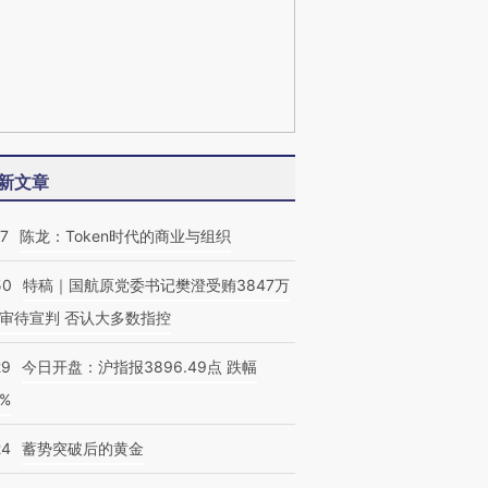
新文章
07
陈龙：Token时代的商业与组织
50
特稿｜国航原党委书记樊澄受贿3847万
审待宣判 否认大多数指控
29
今日开盘：沪指报3896.49点 跌幅
0%
24
蓄势突破后的黄金