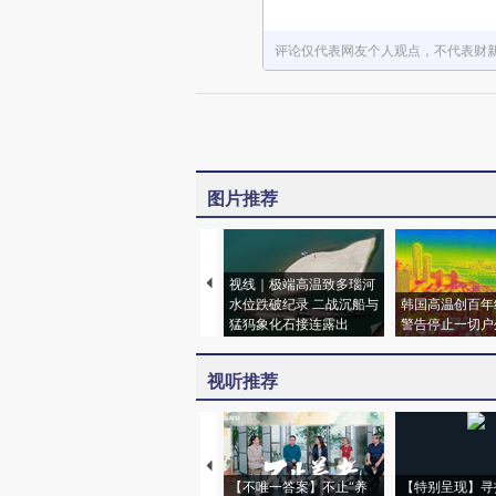
评论仅代表网友个人观点，不代表财
图片推荐
视线｜极端高温致多瑙河
水位跌破纪录 二战沉船与
韩国高温创百年
猛犸象化石接连露出
警告停止一切户
视听推荐
【不唯一答案】不止“养
【特别呈现】寻