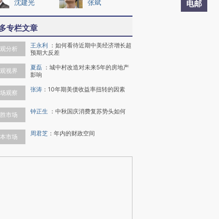
沈建光
张斌
电邮
多专栏文章
王永利
：
如何看待近期中美经济增长超
观分析
预期大反差
夏磊
：
城中村改造对未来5年的房地产
观视界
影响
张涛
：
10年期美债收益率扭转的因素
场观察
钟正生
：
中秋国庆消费复苏势头如何
胜市场
周君芝
：
年内的财政空间
本市场