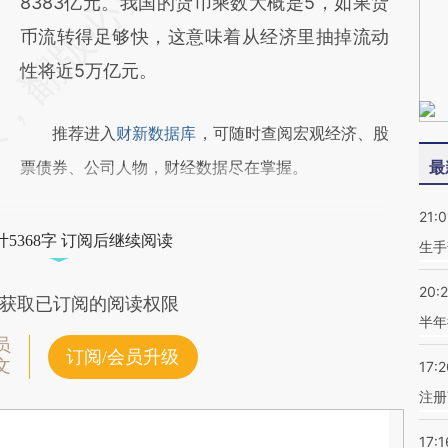
8383亿元。我国的货币乘数大概是5，如果货
币流转得足够快，这意味着从经济里抽掉流动
性将近5万亿元。
推荐进入
财新数据库
，可随时查阅宏观经济、股
票债券、公司人物，财经数据尽在掌握。
最
21:0
5368字 订阅后继续阅读
生手
20:
获取已订阅的阅读权限
半年
员
订阅/会员升级
文
17:2
注册
17:1