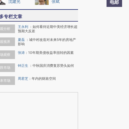
沈建光
张斌
电邮
多专栏文章
王永利
：
如何看待近期中美经济增长超
观分析
预期大反差
夏磊
：
城中村改造对未来5年的房地产
观视界
影响
张涛
：
10年期美债收益率扭转的因素
场观察
钟正生
：
中秋国庆消费复苏势头如何
胜市场
周君芝
：
年内的财政空间
本市场