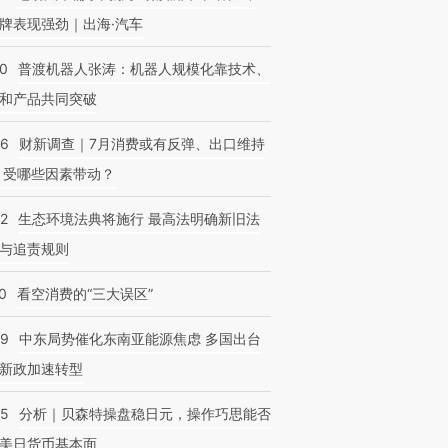
牌表现强劲｜出海·汽车
00
普渡机器人张涛：机器人规模化靠技术、
和产品共同突破
56
财新调查｜7月消费或有反弹、出口维持
 受哪些因素带动？
42
生态环境法典将施行 最高法明确新旧法
与追责规则
0
看空消费的“三大误区”
59
中东局势催化东南亚能源焦虑 多国出台
新政加速转型
05
分析｜贝森特操盘稳日元，操作巧思能否
美日货币基本面