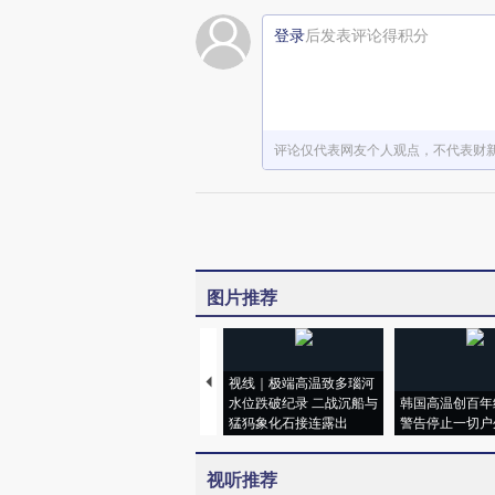
登录
后发表评论得积分
评论仅代表网友个人观点，不代表财
图片推荐
视线｜极端高温致多瑙河
水位跌破纪录 二战沉船与
韩国高温创百年
猛犸象化石接连露出
警告停止一切户
视听推荐