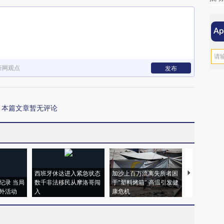
新网观点
发布
本篇文章暂无评论
西班牙休达进入紧急状态
加沙上百万流离失所者困
视线｜HYR
纪录 当局
数千非法移民从摩洛哥闯
于“塑料烤箱” 高温引发健
术：是什么
外活动
入
康危机
心“花钱找虐