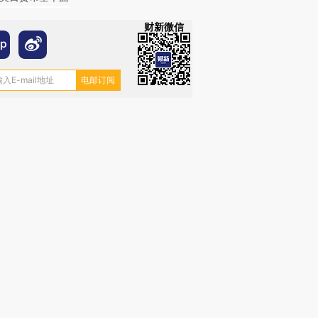
财新微信
OX的吸金
马航飞行员跨国走私7万
视线｜被称为“蟑螂”的印
让中产们甘
粒摇头丸 尿检体内含3种
度Z世代 用街头抗争将教
秘鲁纳斯
”？
毒品
育部长拱下台
13人遇难