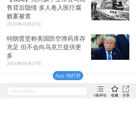
售背后隐情 多人卷入医疗腐
败案被查
2026年08月07日
特朗普坚称美国防空弹药库存
充足 但不会向乌克兰提供更
多
2026年08月07日
App 内打开
财新移动
发表评论得积分
0
条评论
收藏
分享
财新
财新周刊
Caixin
登录
网页版
订阅电邮
|
|